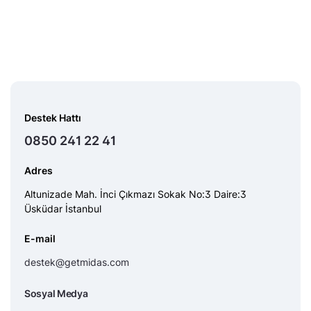
Destek Hattı
0850 241 22 41
Adres
Altunizade Mah. İnci Çıkmazı Sokak No:3 Daire:3
Üsküdar İstanbul
E-mail
destek@getmidas.com
Sosyal Medya