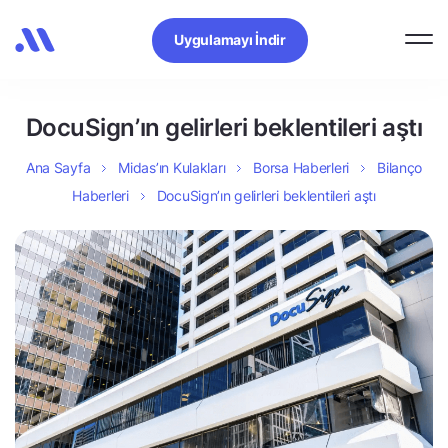
Uygulamayı İndir
DocuSign’ın gelirleri beklentileri aştı
Ana Sayfa
Midas’ın Kulakları
Borsa Haberleri
Bilanço
Haberleri
DocuSign’ın gelirleri beklentileri aştı