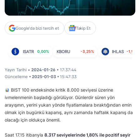
Google'da bizi tercih et
Takip Et
ISATR
0,00%
KBORU
-3,25%
IHLAS
-1,94%
Yayın Tarihi •
2024-01-26
• 17:37:44
Güncelleme
• 2025-01-03 •
15:47:33
BIST 100 endeksinde kritik 8.000 seviyesi üzerine
ivmelenmenin başladığı görülüyor. Günlerdir süren yön
arayışının, yerini yukarı yönde fiyatlamalara bıraktığından emin
olmak için bugünkü kapanış, aynı zamanda haftalık kapanış da
olacağı için oldukça önemli.
Saat 17.15 itibarıyla
8.317 seviyelerinde 1,80% ile pozitif seyir