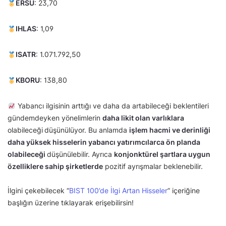
ERSU
: 23,70
IHLAS
: 1,09
ISATR
: 1.071.792,50
KBORU
: 138,80
Yabancı ilgisinin arttığı ve daha da artabileceği beklentileri
gündemdeyken yönelimlerin
daha likit olan varlıklara
olabileceği
düşünülüyor. Bu anlamda
işlem hacmi ve derinliği
daha yüksek hisselerin yabancı yatırımcılarca ön planda
olabileceği
düşünülebilir. Ayrıca
konjonktürel şartlara uygun
özelliklere sahip şirketlerde
pozitif ayrışmalar beklenebilir.
İlgini çekebilecek “
BIST 100’de İlgi Artan Hisseler
” içeriğine
başlığın üzerine tıklayarak erişebilirsin!