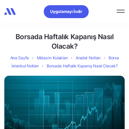
Uygulamayı İndir
Borsada Haftalık Kapanış Nasıl
Olacak?
Ana Sayfa
Midas’ın Kulakları
Analist Notları
Borsa
İstanbul Notları
Borsada Haftalık Kapanış Nasıl Olacak?