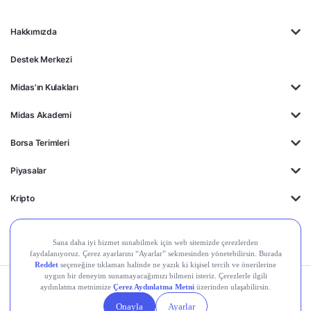
Hakkımızda
Destek Merkezi
Midas'ın Kulakları
Midas Akademi
Borsa Terimleri
Piyasalar
Kripto
Ayrıcalıklar
Kişisel Verilerin
Gizlilik
Yasal
Çerez
Korunması
Politikası
Duyurular
Ayarları