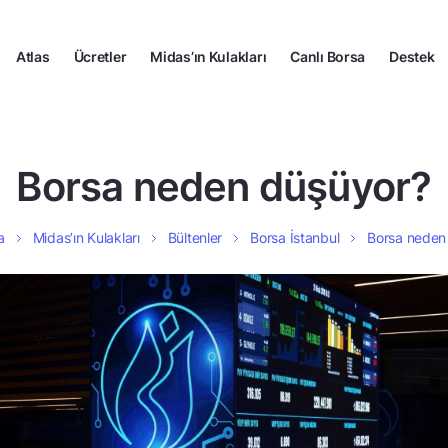
Atlas
Ücretler
Midas’ın Kulakları
Canlı Borsa
Destek
Borsa neden düşüyor?
a
Midas’ın Kulakları
Bültenler
Borsa İstanbul
Borsa neden