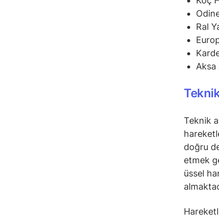
Koç 
Odine
Ral Y
Euro
Karde
Aksa 
Teknik
Teknik a
hareketl
doğru de
etmek ge
üssel ha
almaktad
Hareketli