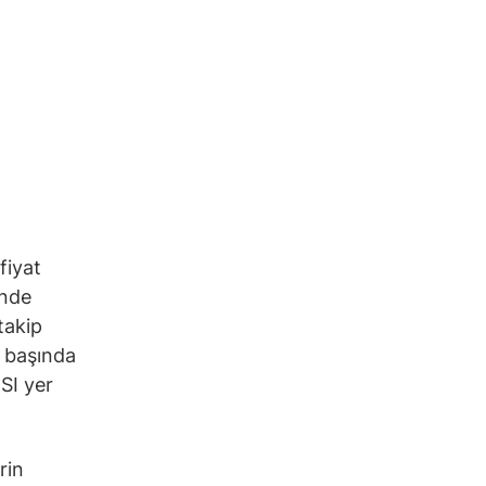
fiyat
inde
takip
n başında
SI yer
rin