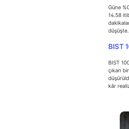
Güne %0,
14.58 it
dakikala
düşüşte.
BIST 
BIST 100
çıkan bi
düşürüld
kâr reali