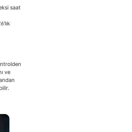
ksi saat
6’lık
ontrolden
nı ve
yandan
lir.