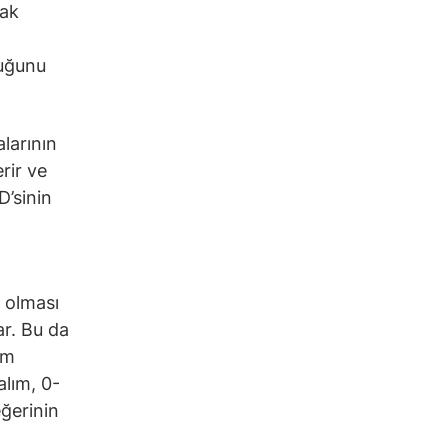
rak
duğunu
alarının
rir ve
D’sinin
a olması
ar. Bu da
em
alım, 0-
eğerinin