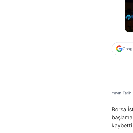
Google
Yayın Tarih
Borsa İs
başlamas
kaybetti