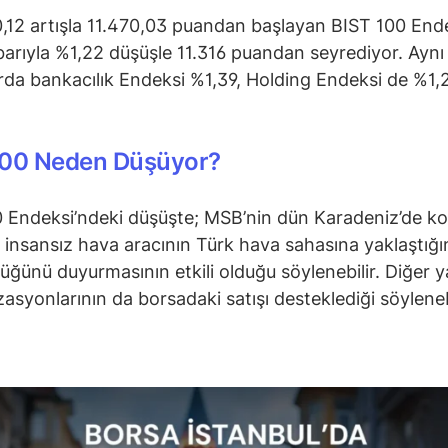
12 artışla 11.470,03 puandan başlayan BIST 100 Ende
ibarıyla %1,22 düşüşle 11.316 puandan seyrediyor. Aynı
rda bankacılık Endeksi %1,39, Holding Endeksi de %1,2
100 Neden Düşüyor?
 Endeksi’ndeki düşüşte; MSB’nin dün Karadeniz’de k
r insansız hava aracının Türk hava sahasına yaklaştığı
üğünü duyurmasının etkili olduğu söylenebilir. Diğer 
zasyonlarının da borsadaki satışı desteklediği söylenebi