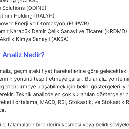
Holding (KCHOL)
 Solutions (ODINE)
atırım Holding (RALYH)
power Enerji ve Otomasyon (EUPWR)
mir Karabük Demir Çelik Sanayi ve Ticaret (KRDMD)
Akrilik Kimya Sanayii (AKSA)
 Analiz Nedir?
naliz, geçmişteki fiyat hareketlerine göre gelecekteki 
erinin yönünü tespit etmeye çalışır. Bu analiz yöntem
ğerlendirmeye ulaşabilmek için belirli göstergeleri iyi 
rekir. Teknik analizde en çok kullanılan göstergeleri
reketli ortalama, MACD, RSI, Stokastik, ve Stokastik R
ır.
 ortalamaların birbirlerini kesmesi veya belirli seviyele