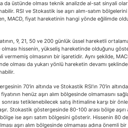
ya da üstünde olması teknik analizde al-sat sinyali ola
bilir. RSI ve Stokastik ise aşırı alım-satım bölgelerini
ken, MACD, fiyat hareketinin hangi yönde eğilimde ol
yatının, 9, 21, 50 ve 200 günlük üssel hareketli ortalam
 olması hissenin, yükseliş hareketinde olduğunu göste
ali vermemiş olmasının bir işaretidir. Aynı şekilde, MAC
ünde olması da yukarı yönlü hareketin devamı şeklinde
abilir.
ergesinin 70’in altında ve Stokastik RSI’ın 70’in altınd
e fiyatının henüz aşırı alım bölgesinde olmamasını sağl
m sonrası tetiklenebilecek satış ihtimaline karşı bir önl
taşır. Stokastik göstergesinde 80-100 arası bölge aşırı 
 bölge ise aşırı satım bölgesini gösterir. Hissenin 80 d
olması aşırı alım bölgesinde olmaması adına önemli bir