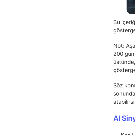
Bu içeri
gösterge
Not: Aşa
200 günl
üstünde,
gösterge
Söz konu
sonunda 
atabilirs
Al Sin