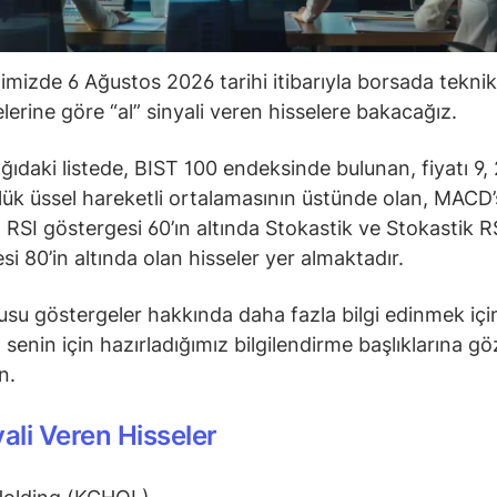
ğimizde 6 Ağustos 2026 tarihi itibarıyla borsada teknik
lerine göre “al” sinyali veren hisselere bakacağız.
ğıdaki listede, BIST 100 endeksinde bulunan, fiyatı 9, 
ük üssel hareketli ortalamasının üstünde olan, MACD’s
 RSI göstergesi 60’ın altında Stokastik ve Stokastik R
si 80’in altında olan hisseler yer almaktadır.
su göstergeler hakkında daha fazla bilgi edinmek içi
senin için hazırladığımız bilgilendirme başlıklarına gö
in.
yali Veren Hisseler