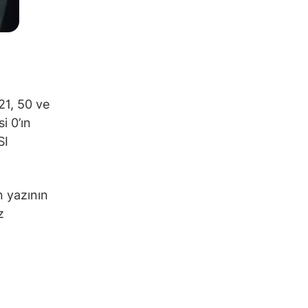
21, 50 ve
i 0’ın
SI
n yazının
z