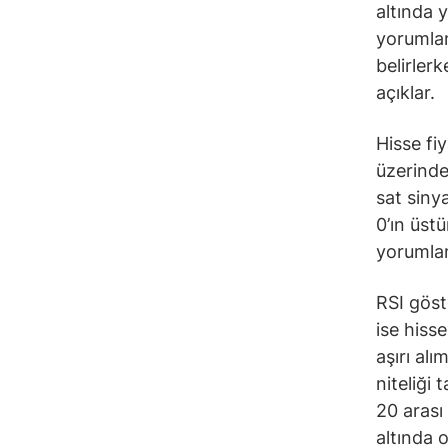
altında 
yorumlana
belirler
açıklar.
Hisse fi
üzerinde
sat siny
0’ın üst
yorumlan
RSI göst
ise hiss
aşırı alı
niteliği 
20 arası
altında 