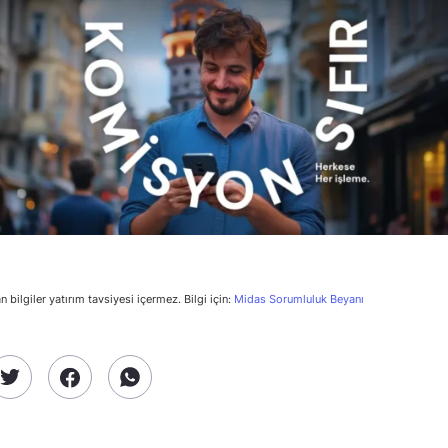
n bilgiler yatırım tavsiyesi içermez. Bilgi için:
Midas Sorumluluk Beyanı