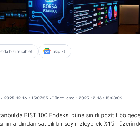
'da bizi tercih et
Takip Et
i •
2025-12-16
• 15:07:55
•
Güncelleme
• 2025-12-16 •
15:08:06
tanbul’da BIST 100 Endeksi güne sınırlı pozitif bölged
ının ardından satıcılı bir seyir izleyerek %1’ün üzerin
.