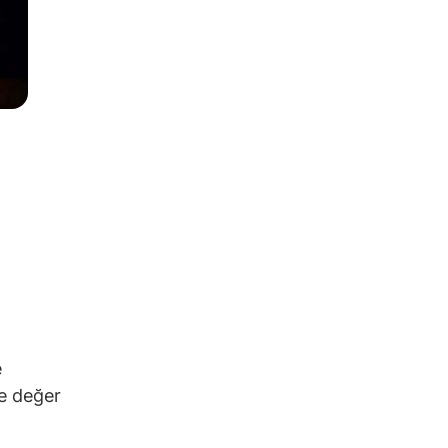
e
de değer