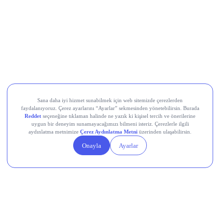
Orzaks İlaç (ORZAX),
Asya-Pasifik bölgesinde stratejik bir
konum elde etmek amacıyla Hindistan’ın Delhi Eyaleti’nde
“Orzax Life Sciences Private Limited” unvanlı yeni bir bağlı
ortaklık kurulmasına karar verdi.
Formül Plastik (FRMPL),
yurt içi müşterilerinden toplam
330 milyon TL tutarında sipariş aldı.
Fuzul GYO (FZLGY),
Küçükçekmece’de yer alan arsa vasıflı
taşınmazın 875 milyon TL + KDV bedelle satıldığını açıkladı.
Devr-i Alem: Dünyada Neler Oluyor?
Küresel piyasalar, ABD ve İran’ın karşılıklı saldırılara ara
vermesiyle haftanın ilk işlem gününde pozitif seyrediyor.
Petrol fiyatlarındaki yükseliş, yapay zeka kaynaklı talep ve
yeni gümrük vergilerinin etkisiyle Fed’in bu haftaki
toplantısında faiz artırımı ihtimali yeniden güç kazandı.
Çin’de sanayi şirketlerinin kâr artışı Haziran ayında ikinci ay
üst üste yavaşlarken, yapay zekâ ve çip sektörleri rekor