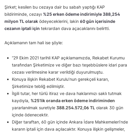
Şirket; kesilen bu cezaya dair bu sabah yaptığı KAP
bildiriminde, cezayı
%25 erken ödeme indirimiyle 388,254
milyon TL olarak
ödeyeceklerini, lakin
60 gün içerisinde
cezanın iptali için
tekrardan dava açacaklarını belirtti.
Açıklamanın tam hali ise şöyle:
“29 Ekim 2021 tarihli KAP açıklamamızda, Rekabet Kurumu
tarafından Şirketimize ve diğer bazı teşebbüslere idari para
cezası verilmesine karar verildiği duyurulmuştu.
Konuya ilişkin Rekabet Kurulu’nun gerekçeli kararı,
Şirketimize tebliğ edilmiştir.
İlgili tutar, her türlü itiraz ve dava haklarımızı saklı tutmak
kaydıyla,
%25’lik oranda erken ödeme indiriminden
yararlanılmak suretiyle
388.254.572,06 TL
olarak 30 gün
içinde ödenecektir.
Diğer taraftan, 60 gün içinde Ankara İdare Mahkemeleri’nde
kararın iptali için dava açılacaktır. Konuya ilişkin gelişmeler,