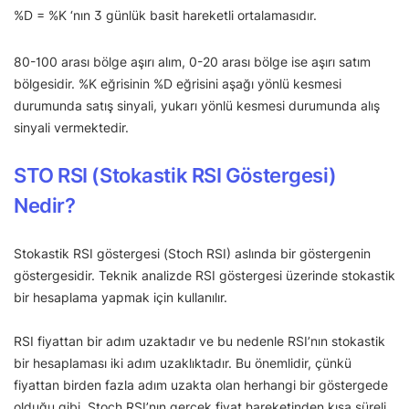
%D = %K ‘nın 3 günlük basit hareketli ortalamasıdır.
80-100 arası bölge aşırı alım, 0-20 arası bölge ise aşırı satım
bölgesidir. %K eğrisinin %D eğrisini aşağı yönlü kesmesi
durumunda satış sinyali, yukarı yönlü kesmesi durumunda alış
sinyali vermektedir.
STO RSI (Stokastik RSI Göstergesi)
Nedir?
Stokastik RSI göstergesi (Stoch RSI) aslında bir göstergenin
göstergesidir. Teknik analizde RSI göstergesi üzerinde stokastik
bir hesaplama yapmak için kullanılır.
RSI fiyattan bir adım uzaktadır ve bu nedenle RSI’nın stokastik
bir hesaplaması iki adım uzaklıktadır. Bu önemlidir, çünkü
fiyattan birden fazla adım uzakta olan herhangi bir göstergede
olduğu gibi, Stoch RSI’nın gerçek fiyat hareketinden kısa süreli