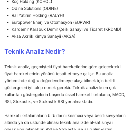
Koç Holding (KCHOL)
Odine Solutions (ODINE)
Ral Yatırım Holding (RALYH)
Europower Enerji ve Otomasyon (EUPWR)
Kardemir Karabük Demir Çelik Sanayi ve Ticaret (KRDMD)
Aksa Akrilik Kimya Sanayii (AKSA)
Teknik Analiz Nedir?
Teknik analiz, geçmişteki fiyat hareketlerine göre gelecekteki
fiyat hareketlerinin yönünü tespit etmeye çalışır. Bu analiz
yönteminde doğru değerlendirmeye ulaşabilmek için belirli
göstergeleri iyi takip etmek gerekir. Teknik analizde en çok
kullanılan göstergelerin başında üssel hareketli ortalama, MACD,
RSI, Stokastik, ve Stokastik RSI yer almaktadır.
Hareketli ortalamaların birbirlerini kesmesi veya belirli seviyelerin
altında ya da üstünde olması teknik analizde al-sat sinyali
olarak yorumlanabilir. RSI ve Stokastik ise aşırı alım-satım