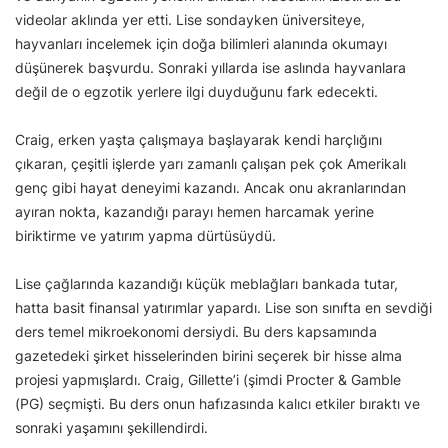
videolar aklında yer etti. Lise sondayken üniversiteye,
hayvanları incelemek için doğa bilimleri alanında okumayı
düşünerek başvurdu. Sonraki yıllarda ise aslında hayvanlara
değil de o egzotik yerlere ilgi duyduğunu fark edecekti.
Craig, erken yaşta çalışmaya başlayarak kendi harçlığını
çıkaran, çeşitli işlerde yarı zamanlı çalışan pek çok Amerikalı
genç gibi hayat deneyimi kazandı. Ancak onu akranlarından
ayıran nokta, kazandığı parayı hemen harcamak yerine
biriktirme ve yatırım yapma dürtüsüydü.
Lise çağlarında kazandığı küçük meblağları bankada tutar,
hatta basit finansal yatırımlar yapardı. Lise son sınıfta en sevdiği
ders temel mikroekonomi dersiydi. Bu ders kapsamında
gazetedeki şirket hisselerinden birini seçerek bir hisse alma
projesi yapmışlardı. Craig, Gillette’i (şimdi Procter & Gamble
(PG) seçmişti. Bu ders onun hafızasında kalıcı etkiler bıraktı ve
sonraki yaşamını şekillendirdi.