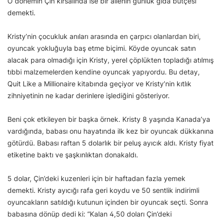
O dönemin Çin kırsalında ise bir ailenin günlük gıda bütçesi
demekti.
Kristy’nin çocukluk anıları arasında en çarpıcı olanlardan biri,
oyuncak yokluğuyla baş etme biçimi. Köyde oyuncak satın
alacak para olmadığı için Kristy, yerel çöplükten topladığı atılmış
tıbbi malzemelerden kendine oyuncak yapıyordu. Bu detay,
Quit Like a Millionaire kitabında geçiyor ve Kristy’nin kıtlık
zihniyetinin ne kadar derinlere işlediğini gösteriyor.
Beni çok etkileyen bir başka örnek. Kristy 8 yaşında Kanada’ya
vardığında, babası onu hayatında ilk kez bir oyuncak dükkanına
götürdü. Babası raftan 5 dolarlık bir peluş ayıcık aldı. Kristy fiyat
etiketine baktı ve şaşkınlıktan donakaldı.
5 dolar, Çin’deki kuzenleri için bir haftadan fazla yemek
demekti. Kristy ayıcığı rafa geri koydu ve 50 sentlik indirimli
oyuncakların satıldığı kutunun içinden bir oyuncak seçti. Sonra
babasına dönüp dedi ki: “Kalan 4,50 doları Çin’deki