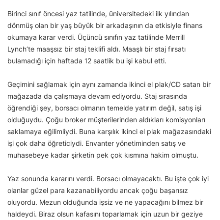
Birinci sınıf öncesi yaz tatilinde, üniversitedeki ilk yılından
dönmüş olan bir yaş büyük bir arkadaşının da etkisiyle finans
okumaya karar verdi. Üçüncü sınıfın yaz tatilinde Merrill
Lynch’te maaşsız bir staj teklifi aldı. Maaşlı bir staj fırsatı
bulamadığı için haftada 12 saatlik bu işi kabul etti.
Geçimini sağlamak için aynı zamanda ikinci el plak/CD satan bir
mağazada da çalışmaya devam ediyordu. Staj sırasında
öğrendiği şey, borsacı olmanın temelde yatırım değil, satış işi
olduğuydu. Çoğu broker müşterilerinden aldıkları komisyonları
saklamaya eğilimliydi. Buna karşılık ikinci el plak mağazasındaki
işi çok daha öğreticiydi. Envanter yönetiminden satış ve
muhasebeye kadar şirketin pek çok kısmına hakim olmuştu.
Yaz sonunda kararını verdi. Borsacı olmayacaktı. Bu işte çok iyi
olanlar güzel para kazanabiliyordu ancak çoğu başarısız
oluyordu. Mezun olduğunda işsiz ve ne yapacağını bilmez bir
haldeydi. Biraz olsun kafasını toparlamak için uzun bir geziye