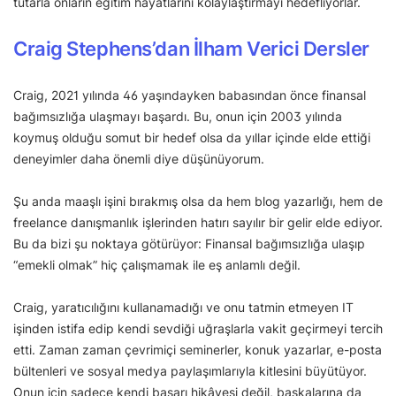
tutarla onların eğitim hayatlarını kolaylaştırmayı hedefliyorlar.
Craig Stephens’dan İlham Verici Dersler
Craig, 2021 yılında 46 yaşındayken babasından önce finansal
bağımsızlığa ulaşmayı başardı. Bu, onun için 2003 yılında
koymuş olduğu somut bir hedef olsa da yıllar içinde elde ettiği
deneyimler daha önemli diye düşünüyorum.
Şu anda maaşlı işini bırakmış olsa da hem blog yazarlığı, hem de
freelance danışmanlık işlerinden hatırı sayılır bir gelir elde ediyor.
Bu da bizi şu noktaya götürüyor: Finansal bağımsızlığa ulaşıp
“emekli olmak” hiç çalışmamak ile eş anlamlı değil.
Craig, yaratıcılığını kullanamadığı ve onu tatmin etmeyen IT
işinden istifa edip kendi sevdiği uğraşlarla vakit geçirmeyi tercih
etti. Zaman zaman çevrimiçi seminerler, konuk yazarlar, e-posta
bültenleri ve sosyal medya paylaşımlarıyla kitlesini büyütüyor.
Onun için sadece kendi başarı hikâyesi değil, başkalarına da