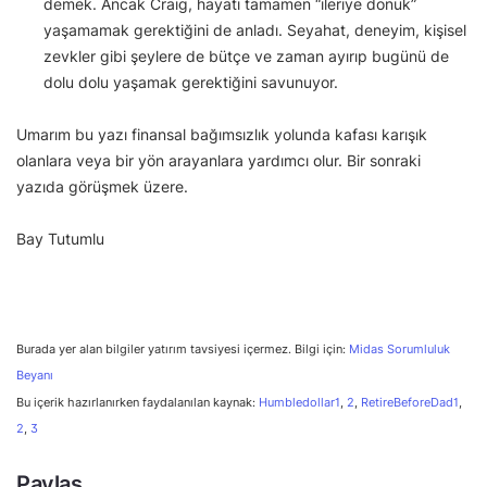
demek. Ancak Craig, hayatı tamamen “ileriye dönük”
yaşamamak gerektiğini de anladı. Seyahat, deneyim, kişisel
zevkler gibi şeylere de bütçe ve zaman ayırıp bugünü de
dolu dolu yaşamak gerektiğini savunuyor.
Umarım bu yazı finansal bağımsızlık yolunda kafası karışık
olanlara veya bir yön arayanlara yardımcı olur. Bir sonraki
yazıda görüşmek üzere.
Bay Tutumlu
Burada yer alan bilgiler yatırım tavsiyesi içermez. Bilgi için:
Midas Sorumluluk
Beyanı
Bu içerik hazırlanırken faydalanılan kaynak:
Humbledollar1
,
2
,
RetireBeforeDad1
,
2
,
3
Paylaş