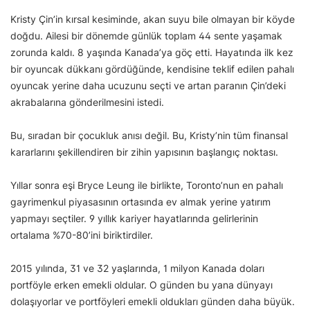
Kristy Çin’in kırsal kesiminde, akan suyu bile olmayan bir köyde
doğdu. Ailesi bir dönemde günlük toplam 44 sente yaşamak
zorunda kaldı. 8 yaşında Kanada’ya göç etti. Hayatında ilk kez
bir oyuncak dükkanı gördüğünde, kendisine teklif edilen pahalı
oyuncak yerine daha ucuzunu seçti ve artan paranın Çin’deki
akrabalarına gönderilmesini istedi.
Bu, sıradan bir çocukluk anısı değil. Bu, Kristy’nin tüm finansal
kararlarını şekillendiren bir zihin yapısının başlangıç noktası.
Yıllar sonra eşi Bryce Leung ile birlikte, Toronto’nun en pahalı
gayrimenkul piyasasının ortasında ev almak yerine yatırım
yapmayı seçtiler. 9 yıllık kariyer hayatlarında gelirlerinin
ortalama %70-80’ini biriktirdiler.
2015 yılında, 31 ve 32 yaşlarında, 1 milyon Kanada doları
portföyle erken emekli oldular. O günden bu yana dünyayı
dolaşıyorlar ve portföyleri emekli oldukları günden daha büyük.