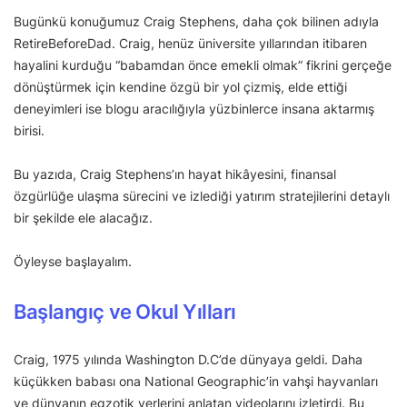
Bugünkü konuğumuz Craig Stephens, daha çok bilinen adıyla
RetireBeforeDad. Craig, henüz üniversite yıllarından itibaren
hayalini kurduğu “babamdan önce emekli olmak” fikrini gerçeğe
dönüştürmek için kendine özgü bir yol çizmiş, elde ettiği
deneyimleri ise blogu aracılığıyla yüzbinlerce insana aktarmış
birisi.
Bu yazıda, Craig Stephens’ın hayat hikâyesini, finansal
özgürlüğe ulaşma sürecini ve izlediği yatırım stratejilerini detaylı
bir şekilde ele alacağız.
Öyleyse başlayalım.
Başlangıç ve Okul Yılları
Craig, 1975 yılında Washington D.C’de dünyaya geldi. Daha
küçükken babası ona National Geographic’in vahşi hayvanları
ve dünyanın egzotik yerlerini anlatan videolarını izletirdi. Bu