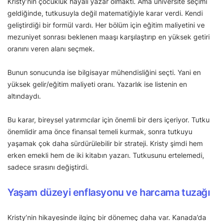
Kristy’nin çocukluk hayali yazar olmaktı. Ama üniversite seçimi
geldiğinde, tutkusuyla değil matematiğiyle karar verdi. Kendi
geliştirdiği bir formül vardı. Her bölüm için eğitim maliyetini ve
mezuniyet sonrası beklenen maaşı karşılaştırıp en yüksek getiri
oranını veren alanı seçmek.
Bunun sonucunda ise bilgisayar mühendisliğini seçti. Yani en
yüksek gelir/eğitim maliyeti oranı. Yazarlık ise listenin en
altındaydı.
Bu karar, bireysel yatırımcılar için önemli bir ders içeriyor. Tutku
önemlidir ama önce finansal temeli kurmak, sonra tutkuyu
yaşamak çok daha sürdürülebilir bir strateji. Kristy şimdi hem
erken emekli hem de iki kitabın yazarı. Tutkusunu ertelemedi,
sadece sırasını değiştirdi.
Yaşam düzeyi enflasyonu ve harcama tuzağı
Kristy’nin hikayesinde ilginç bir dönemeç daha var. Kanada’da