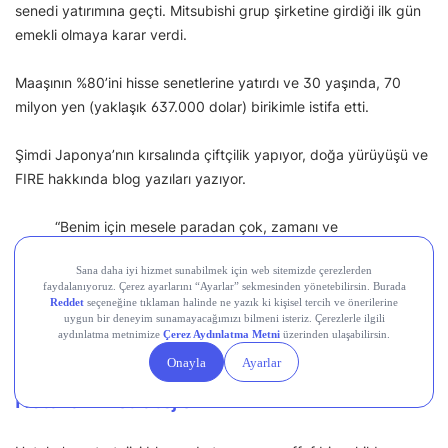
senedi yatırımına geçti. Mitsubishi grup şirketine girdiği ilk gün
emekli olmaya karar verdi.
Maaşının %80’ini hisse senetlerine yatırdı ve 30 yaşında, 70
milyon yen (yaklaşık 637.000 dolar) birikimle istifa etti.
Şimdi Japonya’nın kırsalında çiftçilik yapıyor, doğa yürüyüşü ve
FIRE hakkında blog yazıları yazıyor.
“Benim için mesele paradan çok, zamanı ve
özgürlüğü güvence altına almaktı. Hayatımı bir ofis
masasına zincirlenmiş olarak geçirmek
istemiyordum.”
Hotaka, Japan Times, Eylül 2021
Hotaka’nın stratejisi