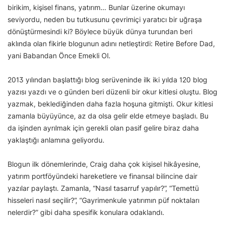
birikim, kişisel finans, yatırım… Bunlar üzerine okumayı
seviyordu, neden bu tutkusunu çevrimiçi yaratıcı bir uğraşa
dönüştürmesindi ki? Böylece büyük dünya turundan beri
aklında olan fikirle blogunun adını netleştirdi: Retire Before Dad,
yani Babandan Önce Emekli Ol.
2013 yılından başlattığı blog serüveninde ilk iki yılda 120 blog
yazısı yazdı ve o günden beri düzenli bir okur kitlesi oluştu. Blog
yazmak, beklediğinden daha fazla hoşuna gitmişti. Okur kitlesi
zamanla büyüyünce, az da olsa gelir elde etmeye başladı. Bu
da işinden ayrılmak için gerekli olan pasif gelire biraz daha
yaklaştığı anlamına geliyordu.
Blogun ilk dönemlerinde, Craig daha çok kişisel hikâyesine,
yatırım portföyündeki hareketlere ve finansal bilincine dair
yazılar paylaştı. Zamanla, “Nasıl tasarruf yapılır?”, “Temettü
hisseleri nasıl seçilir?”, “Gayrimenkule yatırımın püf noktaları
nelerdir?” gibi daha spesifik konulara odaklandı.