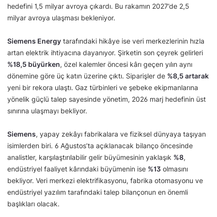
hedefini 1,5 milyar avroya çıkardı. Bu rakamın 2027’de 2,5
milyar avroya ulaşması bekleniyor.
Siemens Energy
tarafındaki hikâye ise veri merkezlerinin hızla
artan elektrik ihtiyacına dayanıyor. Şirketin son çeyrek gelirleri
%18,5 büyürken
, özel kalemler öncesi kârı geçen yılın aynı
dönemine göre üç katın üzerine çıktı. Siparişler de
%8,5 artarak
yeni bir rekora ulaştı. Gaz türbinleri ve şebeke ekipmanlarına
yönelik güçlü talep sayesinde yönetim, 2026 marj hedefinin üst
sınırına ulaşmayı bekliyor.
Siemens
, yapay zekâyı fabrikalara ve fiziksel dünyaya taşıyan
isimlerden biri. 6 Ağustos’ta açıklanacak bilanço öncesinde
analistler, karşılaştırılabilir gelir büyümesinin yaklaşık
%8
,
endüstriyel faaliyet kârındaki büyümenin ise
%13
olmasını
bekliyor. Veri merkezi elektrifikasyonu, fabrika otomasyonu ve
endüstriyel yazılım tarafındaki talep bilançonun en önemli
başlıkları olacak.