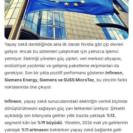
Yapay zekâ denildiğinde akla ilk olarak Nvidia gibi çip devleri
geliyor. Ancak bu sistemleri çalıştırmak için yalnızca işlemci
yetmiyor. Elektriği yöneten güç çipleri, veri merkezi altyapısı,
endüstriyel yazılımlar ve gelişmiş paketleme ekipmanları da
gerekiyor. Son bir yılda pozitif performans gösteren
Infineon,
Siemens Energy, Siemens ve SUSS MicroTec
, bu zincirin farklı
noktalarında öne çıkıyor.
Infineon
, yapay zekâ sunucularındaki elektriğin verimli biçimde
dönüştürülmesini sağlayan güç yarı iletkenleri üretiyor. Şirketin
açıkladığı son bilançoda gelirler yıllık bazda yaklaşık
%13
,
segment kârı ise
%19 büyüdü
. Yönetim, 2026 mali yılı gelirlerinin
yaklaşık
%11 artmasını
beklerken yapay zekâ bağlantılı gelir