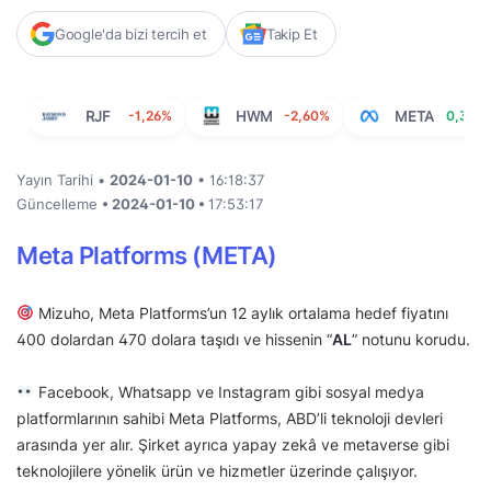
Google'da bizi tercih et
Takip Et
RJF
-1,26%
HWM
-2,60%
META
0,30%
Yayın Tarihi •
2024-01-10
• 16:18:37
Güncelleme
• 2024-01-10 •
17:53:17
Meta Platforms (META)
Mizuho, Meta Platforms’un 12 aylık ortalama hedef fiyatını
400 dolardan 470 dolara taşıdı ve hissenin “
AL
” notunu korudu.
Facebook, Whatsapp ve Instagram gibi sosyal medya
platformlarının sahibi Meta Platforms, ABD’li teknoloji devleri
arasında yer alır. Şirket ayrıca yapay zekâ ve metaverse gibi
teknolojilere yönelik ürün ve hizmetler üzerinde çalışıyor.