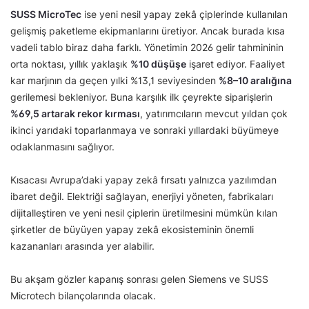
SUSS MicroTec
ise yeni nesil yapay zekâ çiplerinde kullanılan
gelişmiş paketleme ekipmanlarını üretiyor. Ancak burada kısa
vadeli tablo biraz daha farklı. Yönetimin 2026 gelir tahmininin
orta noktası, yıllık yaklaşık
%10 düşüşe
işaret ediyor. Faaliyet
kar marjının da geçen yılki %13,1 seviyesinden
%8–10 aralığına
gerilemesi bekleniyor. Buna karşılık ilk çeyrekte siparişlerin
%69,5 artarak rekor kırması
, yatırımcıların mevcut yıldan çok
ikinci yarıdaki toparlanmaya ve sonraki yıllardaki büyümeye
odaklanmasını sağlıyor.
Kısacası Avrupa’daki yapay zekâ fırsatı yalnızca yazılımdan
ibaret değil. Elektriği sağlayan, enerjiyi yöneten, fabrikaları
dijitalleştiren ve yeni nesil çiplerin üretilmesini mümkün kılan
şirketler de büyüyen yapay zekâ ekosisteminin önemli
kazananları arasında yer alabilir.
Bu akşam gözler kapanış sonrası gelen Siemens ve SUSS
Microtech bilançolarında olacak.