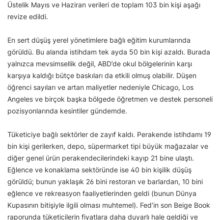
Üstelik Mayıs ve Haziran verileri de toplam 103 bin kişi aşağı
revize edildi.
En sert düşüş yerel yönetimlere bağlı eğitim kurumlarında
görüldü. Bu alanda istihdam tek ayda 50 bin kişi azaldı. Burada
yalnızca mevsimsellik değil, ABD’de okul bölgelerinin karşı
karşıya kaldığı bütçe baskıları da etkili olmuş olabilir. Düşen
öğrenci sayıları ve artan maliyetler nedeniyle Chicago, Los
Angeles ve birçok başka bölgede öğretmen ve destek personeli
pozisyonlarında kesintiler gündemde.
Tüketiciye bağlı sektörler de zayıf kaldı. Perakende istihdamı 19
bin kişi gerilerken, depo, süpermarket tipi büyük mağazalar ve
diğer genel ürün perakendecilerindeki kayıp 21 bine ulaştı.
Eğlence ve konaklama sektöründe ise 40 bin kişilik düşüş
görüldü; bunun yaklaşık 26 bini restoran ve barlardan, 10 bini
eğlence ve rekreasyon faaliyetlerinden geldi (bunun Dünya
Kupasının bitişiyle ilgili olması muhtemel). Fed’in son Beige Book
raporunda tüketicilerin fiyatlara daha duyarlı hale geldiği ve