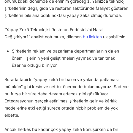
önümüzdeki dönemde de eminim göreceğiz. Yalnızca teknoloji
şirketlerinin değil, gıda ve restoran sektöründe faaliyet gösteren
şirketlerin bile ana odak noktası yapay zekâ olmuş durumda.
“Yapay Zekâ Teknolojisi Restoran Endüstrisini Nasıl
Değiştiriyor?” analist notumuza, dilersen
bu linkten
ulaşabilirsin.
Şirketlerin reklam ve pazarlama departmanlarının da en
önemli işlerinin yeni geliştirmeleri yaymak ve tanıtmak
üzerine olduğu biliniyor.
Burada tabii ki “yapay zekâ bir balon ve yakında patlaması
mümkün” gibi kesin ve net bir önermede bulunmuyoruz. Sadece
bu furya bir süre daha devam edecek gibi gözüküyor.
Entegrasyonun gerçekleştirilmesi şirketlerin gelir ve kârlılık
modellerine etki ettiği sürece ortada hiçbir problem de yok
elbette.
Ancak herkes bu kadar çok yapay zekâ konuşurken de bir