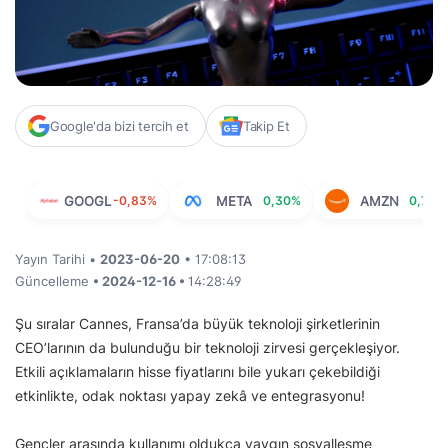
Google'da bizi tercih et
Takip Et
GOOGL
-0,83%
META
0,30%
AMZN
0,76%
Yayın Tarihi •
2023-06-20
• 17:08:13
Güncelleme
• 2024-12-16 •
14:28:49
Şu sıralar Cannes, Fransa’da büyük teknoloji şirketlerinin
CEO’larının da bulunduğu bir teknoloji zirvesi gerçekleşiyor.
Etkili açıklamaların hisse fiyatlarını bile yukarı çekebildiği
etkinlikte, odak noktası yapay zekâ ve entegrasyonu!
Gençler arasında kullanımı oldukça yaygın sosyalleşme