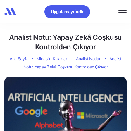
Uygulamayı İndir
Analist Notu: Yapay Zekâ Coşkusu
Kontrolden Çıkıyor
Ana Sayfa
Midas’ın Kulakları
Analist Notları
Analist
Notu: Yapay Zekâ Coşkusu Kontrolden Çıkıyor