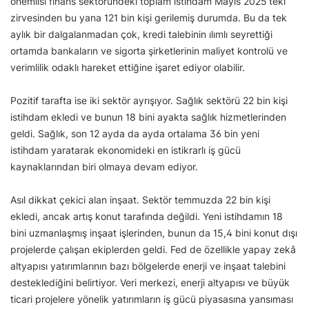
önemlisi finans sektöründeki toplam istihdam Mayıs 2025’teki
zirvesinden bu yana 121 bin kişi gerilemiş durumda. Bu da tek
aylık bir dalgalanmadan çok, kredi talebinin ılımlı seyrettiği
ortamda bankaların ve sigorta şirketlerinin maliyet kontrolü ve
verimlilik odaklı hareket ettiğine işaret ediyor olabilir.
Pozitif tarafta ise iki sektör ayrışıyor. Sağlık sektörü 22 bin kişi
istihdam ekledi ve bunun 18 bini ayakta sağlık hizmetlerinden
geldi. Sağlık, son 12 ayda da ayda ortalama 36 bin yeni
istihdam yaratarak ekonomideki en istikrarlı iş gücü
kaynaklarından biri olmaya devam ediyor.
Asıl dikkat çekici alan inşaat. Sektör temmuzda 22 bin kişi
ekledi, ancak artış konut tarafında değildi. Yeni istihdamın 18
bini uzmanlaşmış inşaat işlerinden, bunun da 15,4 bini konut dışı
projelerde çalışan ekiplerden geldi. Fed de özellikle yapay zekâ
altyapısı yatırımlarının bazı bölgelerde enerji ve inşaat talebini
desteklediğini belirtiyor. Veri merkezi, enerji altyapısı ve büyük
ticari projelere yönelik yatırımların iş gücü piyasasına yansıması