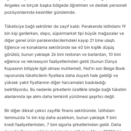
Angeles ve birçok başka bölgede öğretmen ve destek personeli
pozisyonlarında kesintiler gündemde.
Tüketiciye bağlı sektörler de zayıf kaldı. Perakende istihdamı 19
bin kişi gerilerken, depo, süpermarket tipi büyük mağazalar ve
diğer genel ürün perakendecilerindeki kayıp 21 bine ulaştı.
Eğlence ve konaklama sektöründe ise 40 bin kişilik düşüş
görüldü; bunun yaklaşık 26 bini restoran ve barlardan, 10 bini
eğlence ve rekreasyon faaliyetlerinden geldi (bunun Dünya
Kupasının bitişiyle ilgili olması muhtemel). Fed’in son Beige Book
raporunda tüketicilerin fiyatlara daha duyarlı hale geldiği ve
yüksek yakıt fiyatlarının diğer harcamaları baskıladığı
belirtiliyordu. Bu nedenle şirketlerin özellikle isteğe bağlı tüketim
alanlarında işe alımı daha temkinli yürütmesi şaşırtıcı değil.
Bir diğer dikkat çekici zayıflık finans sektöründe. İstihdam
temmuzda 14 bin kişi daha azalırken, bunun yaklaşık 9 bini
kredi faaliyetlerinden, 7 bini sigorta şirketlerinden geldi. Daha