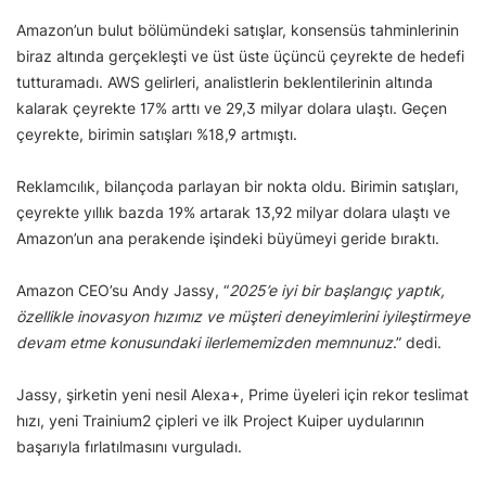
Amazon’un bulut bölümündeki satışlar, konsensüs tahminlerinin
biraz altında gerçekleşti ve üst üste üçüncü çeyrekte de hedefi
tutturamadı. AWS gelirleri, analistlerin beklentilerinin altında
kalarak çeyrekte 17% arttı ve 29,3 milyar dolara ulaştı. Geçen
çeyrekte, birimin satışları %18,9 artmıştı.
Reklamcılık, bilançoda parlayan bir nokta oldu. Birimin satışları,
çeyrekte yıllık bazda 19% artarak 13,92 milyar dolara ulaştı ve
Amazon’un ana perakende işindeki büyümeyi geride bıraktı.
Amazon CEO’su Andy Jassy, “
2025’e iyi bir başlangıç yaptık,
özellikle inovasyon hızımız ve müşteri deneyimlerini iyileştirmeye
devam etme konusundaki ilerlememizden memnunuz
.” dedi.
Jassy, şirketin yeni nesil Alexa+, Prime üyeleri için rekor teslimat
hızı, yeni Trainium2 çipleri ve ilk Project Kuiper uydularının
başarıyla fırlatılmasını vurguladı.