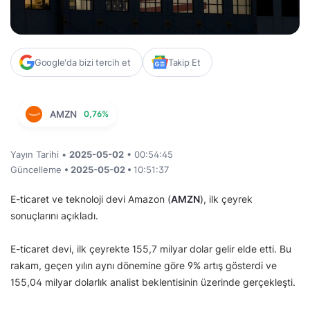
Google'da bizi tercih et
Takip Et
AMZN
0,76%
Yayın Tarihi •
2025-05-02
• 00:54:45
Güncelleme
• 2025-05-02 •
10:51:37
E-ticaret ve teknoloji devi Amazon (
AMZN
), ilk çeyrek
sonuçlarını açıkladı.
E-ticaret devi, ilk çeyrekte 155,7 milyar dolar gelir elde etti. Bu
rakam, geçen yılın aynı dönemine göre 9% artış gösterdi ve
155,04 milyar dolarlık analist beklentisinin üzerinde gerçekleşti.