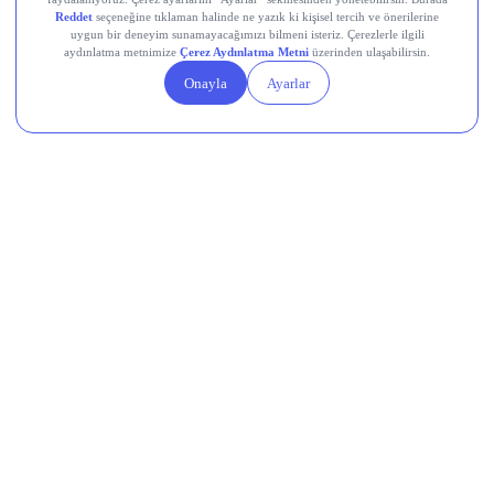
Destek Hattı
0850 241 22 41
Adres
Altunizade Mah. İnci Çıkmazı Sokak No:3 Daire:3
Üsküdar İstanbul