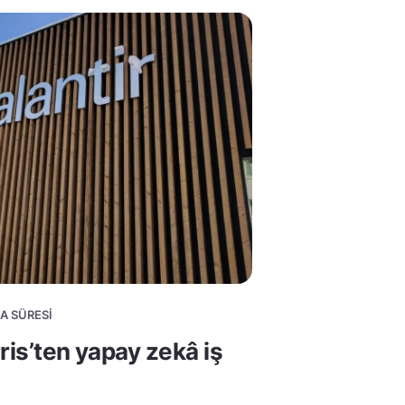
MA SÜRESI
ris’ten yapay zekâ iş