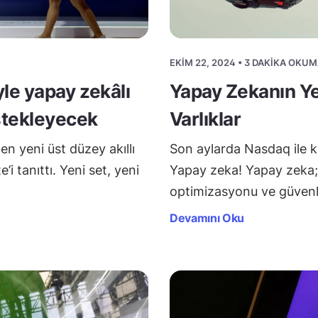
EKIM 22, 2024 • 3 DAKIKA OKUM
le yapay zekâlı
Yapay Zekanın Ye
stekleyecek
Varlıklar
n yeni üst düzey akıllı
Son aylarda Nasdaq ile kr
’i tanıttı. Yeni set, yeni
Yapay zeka! Yapay zeka; 
optimizasyonu ve güvenl
Devamını Oku