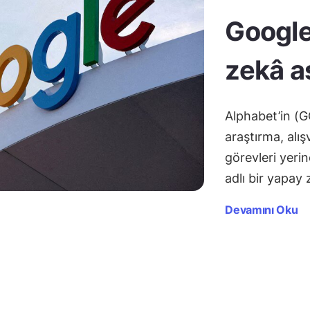
Google
zekâ as
Alphabet’in (G
araştırma, alı
görevleri yerin
adlı bir yapay
Devamını Oku