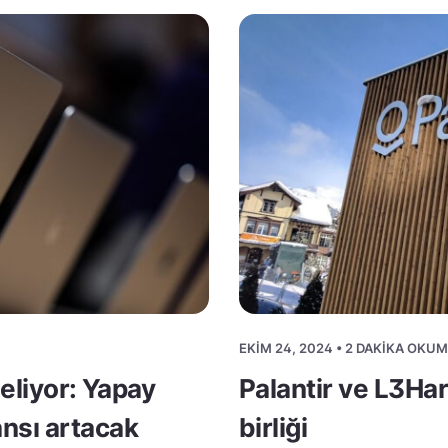
EKIM 24, 2024 • 2 DAKIKA OKU
geliyor: Yapay
Palantir ve L3Har
nsı artacak
birliği