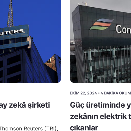
EKIM 22, 2024 • 4 DAKIKA OKU
y zekâ şirketi
Güç üretiminde y
zekânın elektrik 
çıkanlar
ti Thomson Reuters (TRI),