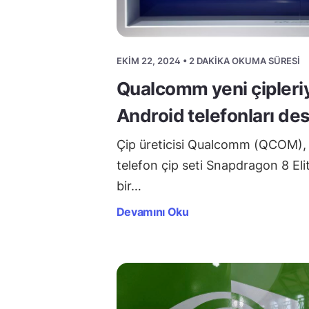
EKIM 22, 2024 • 2 DAKIKA OKUMA SÜRESI
Qualcomm yeni çipleriy
Android telefonları de
Çip üreticisi Qualcomm (QCOM), e
telefon çip seti Snapdragon 8 Elite
bir…
Devamını Oku