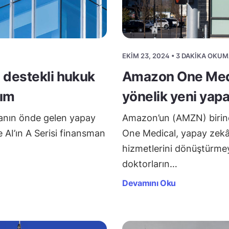
EKIM 23, 2024 • 3 DAKIKA OKUM
 destekli hukuk
Amazon One Medi
rım
yönelik yeni yapa
anın önde gelen yapay
Amazon’un (AMZN) birinc
 AI’ın A Serisi finansman
One Medical, yapay zekâ 
hizmetlerini dönüştürmeyi
doktorların…
Devamını Oku