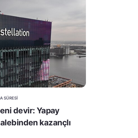
MA SÜRESI
eni devir: Yapay
talebinden kazançlı