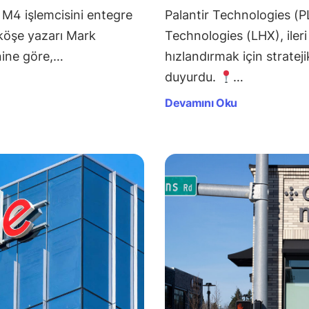
 M4 işlemcisini entegre
Palantir Technologies (P
köşe yazarı Mark
Technologies (LHX), ileri 
nine göre,…
hızlandırmak için strateji
duyurdu.
…
Devamını Oku