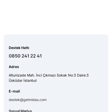
Destek Hattı
0850 241 22 41
Adres
Altunizade Mah. İnci Çıkmazı Sokak No:3 Daire:3
Üsküdar İstanbul
E-mail
destek@getmidas.com
Sosyal Medya