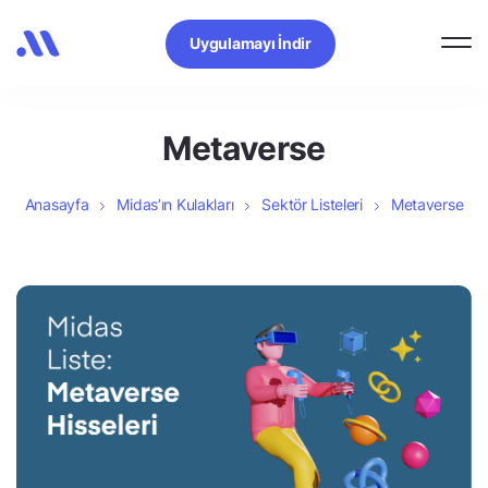
Uygulamayı İndir
Metaverse
Anasayfa
Midas’ın Kulakları
Sektör Listeleri
Metaverse