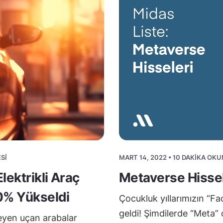
SI
MART 14, 2022 • 10 DAKIKA OK
lektrikli Araç
Metaverse Hissel
50% Yükseldi
Çocukluk yıllarımızın “F
geldi! Şimdilerde “Meta” o
eyen uçan arabalar