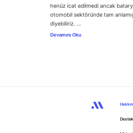
henüz icat edilmedi ancak batarya
otomobil sektöründe tam anlamıyl
diyebiliriz. …
Devamını Oku
Hakkı
Destek