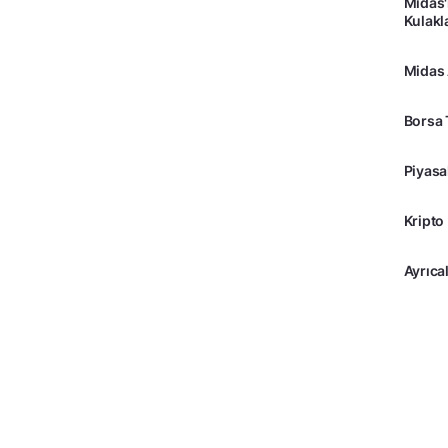
Midas'
Kulakl
Midas
Borsa 
Piyasa
Kripto
Ayrıcal