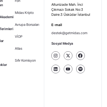
ın
Fon
Altunizade Mah. İnci
arı
Çıkmazı Sokak No:3
Midas Kripto
Daire:3 Üsküdar İstanbul
 Akademi
Avrupa Borsaları
E-mail
Terimleri
destek@getmidas.com
VİOP
lar
Sosyal Medya
Atlas
Sıfır Komisyon
ıklar
Kredili Yatırım
Ücretler
Kariyer