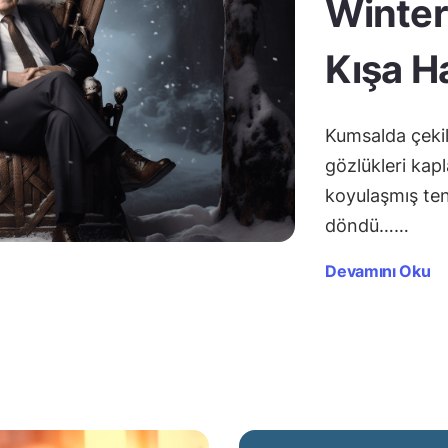
Winter
Kışa H
Kumsalda çekile
gözlükleri kap
koyulaşmış ten
döndü……
Devamını Oku