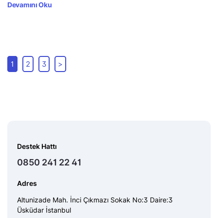
Devamını Oku
1
2
3
>
Destek Hattı
0850 241 22 41
Adres
Altunizade Mah. İnci Çıkmazı Sokak No:3 Daire:3
Üsküdar İstanbul