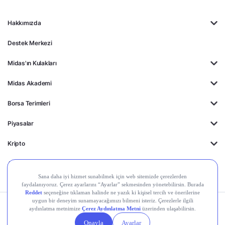
Hakkımızda
Destek Merkezi
Midas'ın Kulakları
Midas Akademi
Borsa Terimleri
Piyasalar
Kripto
Ayrıcalıklar
Kişisel Verilerin
Gizlilik
Yasal
Çerez
Korunması
Politikası
Duyurular
Ayarları