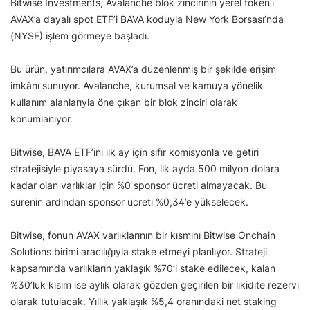
Bitwise Investments, Avalanche blok zincirinin yerel token’ı
AVAX’a dayalı spot ETF’i BAVA koduyla New York Borsası’nda
(NYSE) işlem görmeye başladı.
Bu ürün, yatırımcılara AVAX’a düzenlenmiş bir şekilde erişim
imkânı sunuyor. Avalanche, kurumsal ve kamuya yönelik
kullanım alanlarıyla öne çıkan bir blok zinciri olarak
konumlanıyor.
Bitwise, BAVA ETF’ini ilk ay için sıfır komisyonla ve getiri
stratejisiyle piyasaya sürdü. Fon, ilk ayda 500 milyon dolara
kadar olan varlıklar için %0 sponsor ücreti almayacak. Bu
sürenin ardından sponsor ücreti %0,34’e yükselecek.
Bitwise, fonun AVAX varlıklarının bir kısmını Bitwise Onchain
Solutions birimi aracılığıyla stake etmeyi planlıyor. Strateji
kapsamında varlıkların yaklaşık %70’i stake edilecek, kalan
%30’luk kısım ise aylık olarak gözden geçirilen bir likidite rezervi
olarak tutulacak. Yıllık yaklaşık %5,4 oranındaki net staking