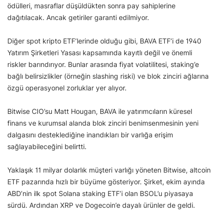
ödülleri, masraflar düşüldükten sonra pay sahiplerine
dağıtılacak. Ancak getiriler garanti edilmiyor.
Diğer spot kripto ETF’lerinde olduğu gibi, BAVA ETF’i de 1940
Yatırım Şirketleri Yasası kapsamında kayıtlı değil ve önemli
riskler barındırıyor. Bunlar arasında fiyat volatilitesi, staking’e
bağlı belirsizlikler (örneğin slashing riski) ve blok zinciri ağlarına
özgü operasyonel zorluklar yer alıyor.
Bitwise CIO’su Matt Hougan, BAVA ile yatırımcıların küresel
finans ve kurumsal alanda blok zinciri benimsenmesinin yeni
dalgasını desteklediğine inandıkları bir varlığa erişim
sağlayabileceğini belirtti.
Yaklaşık 11 milyar dolarlık müşteri varlığı yöneten Bitwise, altcoin
ETF pazarında hızlı bir büyüme gösteriyor. Şirket, ekim ayında
ABD’nin ilk spot Solana staking ETF’i olan BSOL’u piyasaya
sürdü. Ardından XRP ve Dogecoin’e dayalı ürünler de geldi.