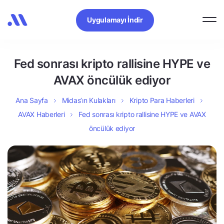
Uygulamayı İndir
Fed sonrası kripto rallisine HYPE ve
AVAX öncülük ediyor
Ana Sayfa
Midas’ın Kulakları
Kripto Para Haberleri
AVAX Haberleri
Fed sonrası kripto rallisine HYPE ve AVAX
öncülük ediyor