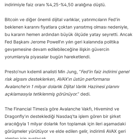
indirimiyle faiz oranı %4,25-%4,50 aralığına düştü.
Bitcoin ve diğer önemli dijital varlıklar, yatırımcıların Fed’in
beklenen kararını fiyatlara çoktan yansıtmış olması nedeniyle,
bu kararın hemen ardından büyük ölçüde yatay seyretti. Ancak
Fed Başkanı Jerome Powell’ın yılın geri kalanında politika
gevşemesine devam edilebileceğine ilişkin güvercin
yorumlarıyla piyasalar bugün hareketlendi.
Presto’nun kıdemli analisti Min Jung, “
Fed’in faiz indirimi genel
risk algısını desteklerken, AVAX’ın üstün performansı
Avalanche’ın 1 milyar dolarlık Dijital Varlık Hazinesi planını
açıklamasıyla tetiklenmiş görünüyor.
” dedi.
The Financial Times’a göre Avalanche Vakfı, Hivemind ve
Dragonfly’ın desteklediği Nasdaq’ta işlem gören bir şirket
aracılığıyla 1 milyar dolarlık fon toplamak için ileri aşamadaki
görüşmeler yürütüyor ve elde edilen gelir, indirimli AVAX geri
alımları için ayrılacak.