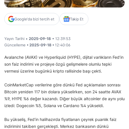
Google'da bizi tercih et
Takip Et
Yayın Tarihi •
2025-09-18
• 12:39:53
Güncelleme
• 2025-09-18 •
12:40:06
Avalanche (AVAX) ve Hyperliquid (HYPE), dijital varlıkların Fed’in
son faiz indirimi ve projeye özgü gelişmelere olumlu tepki
vermesi üzerine bugünkü kripto rallisinde başı çekti.
CoinMarketCap verilerine göre dünkü Fed açıklamaları sonrası
Bitcoin yeniden 117 bin dolara yükselirken, son 24 saatte AVAX
%9, HYPE %6 değer kazandı. Diğer büyük altcoinler de aynı yolu
izledi: Dogecoin %5, Solana ve Cardano %4 yükseldi.
Bu yükseliş, Fed’in halihazırda fiyatlanan çeyrek puanlık faiz
indirimini takiben gerçekleşti. Merkez bankasının dünkü