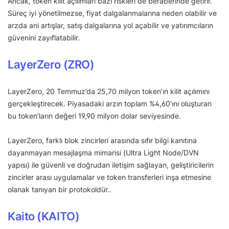
Ancak, token kilit açılımları bazı riskleri de beraberinde getirir.
Süreç iyi yönetilmezse, fiyat dalgalanmalarına neden olabilir ve
arzda ani artışlar, satış dalgalarına yol açabilir ve yatırımcıların
güvenini zayıflatabilir.
LayerZero (ZRO)
LayerZero, 20 Temmuz’da 25,70 milyon token’ın kilit açılımını
gerçekleştirecek. Piyasadaki arzın toplam %4,60’ını oluşturan
bu token’ların değeri 19,90 milyon dolar seviyesinde.
LayerZero, farklı blok zincirleri arasında sıfır bilgi kanıtına
dayanmayan mesajlaşma mimarisi (Ultra Light Node/DVN
yapısı) ile güvenli ve doğrudan iletişim sağlayan, geliştiricilerin
zincirler arası uygulamalar ve token transferleri inşa etmesine
olanak tanıyan bir protokoldür..
Kaito (KAITO)