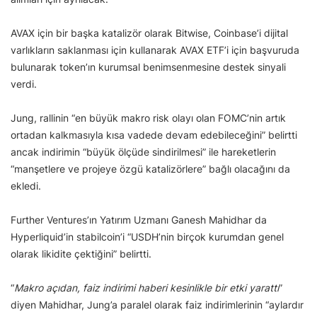
AVAX için bir başka katalizör olarak Bitwise, Coinbase’i dijital
varlıkların saklanması için kullanarak AVAX ETF’i için başvuruda
bulunarak token’ın kurumsal benimsenmesine destek sinyali
verdi.
Jung, rallinin “en büyük makro risk olayı olan FOMC’nin artık
ortadan kalkmasıyla kısa vadede devam edebileceğini” belirtti
ancak indirimin “büyük ölçüde sindirilmesi” ile hareketlerin
“manşetlere ve projeye özgü katalizörlere” bağlı olacağını da
ekledi.
Further Ventures’ın Yatırım Uzmanı Ganesh Mahidhar da
Hyperliquid’in stabilcoin’i “USDH’nin birçok kurumdan genel
olarak likidite çektiğini” belirtti.
“
Makro açıdan, faiz indirimi haberi kesinlikle bir etki yarattı
”
diyen Mahidhar, Jung’a paralel olarak faiz indirimlerinin “aylardır