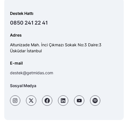
Destek Hattı
0850 241 22 41
Adres
Altunizade Mah. İnci Çıkmazı Sokak No:3 Daire:3
Üsküdar İstanbul
E-mail
destek@getmidas.com
Sosyal Medya