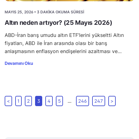
MAYIS 25, 2026 • 3 DAKIKA OKUMA SÜRESI
Altın neden artıyor? (25 Mayıs 2026)
ABD-İran barış umudu altın ETF’lerini yükseltti Altın
fiyatları, ABD ile İran arasında olası bir barış
anlaşmasının enflasyon endişelerini azaltması ve…
Devamını Oku
<
1
2
3
4
5
…
246
247
>