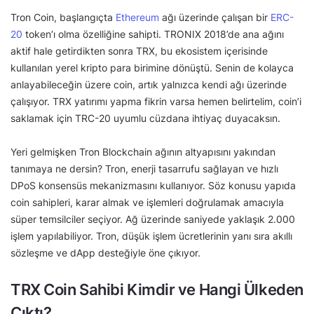
Tron Coin, başlangıçta
Ethereum
ağı üzerinde çalışan bir
ERC-
20
token’ı olma özelliğine sahipti. TRONIX 2018’de ana ağını
aktif hale getirdikten sonra TRX, bu ekosistem içerisinde
kullanılan yerel kripto para birimine dönüştü. Senin de kolayca
anlayabileceğin üzere coin, artık yalnızca kendi ağı üzerinde
çalışıyor. TRX yatırımı yapma fikrin varsa hemen belirtelim, coin’i
saklamak için TRC-20 uyumlu cüzdana ihtiyaç duyacaksın.
Yeri gelmişken Tron Blockchain ağının altyapısını yakından
tanımaya ne dersin? Tron, enerji tasarrufu sağlayan ve hızlı
DPoS konsensüs mekanizmasını kullanıyor. Söz konusu yapıda
coin sahipleri, karar almak ve işlemleri doğrulamak amacıyla
süper temsilciler seçiyor. Ağ üzerinde saniyede yaklaşık 2.000
işlem yapılabiliyor. Tron, düşük işlem ücretlerinin yanı sıra akıllı
sözleşme ve dApp desteğiyle öne çıkıyor.
TRX Coin Sahibi Kimdir ve Hangi Ülkeden
Çıktı?