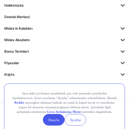
Hakkımızda
Destek Merkezi
Midas'ın Kulakları
Midas Akademi
Borsa Terimleri
Piyasalar
Kripto
Ayrıcalıklar
Kişisel Verilerin
Gizlilik
Yasal
Çerez
Korunması
Politikası
Duyurular
Ayarları