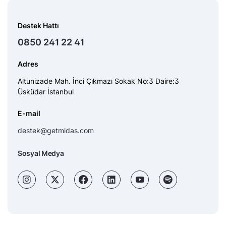
Destek Hattı
0850 241 22 41
Adres
Altunizade Mah. İnci Çıkmazı Sokak No:3 Daire:3
Üsküdar İstanbul
E-mail
destek@getmidas.com
Sosyal Medya