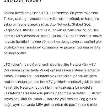
Jito Coin Nedir?
Solana üzerinde çalışan JTO, Jito Network’ün yerel token’ıdır.
Token, staking hizmetlerinde kullanıcıların yönetişim haklarına
sahip olmasına olanak sağlar. Jito Network, Staked SOL
karşılığında JitoSOL verir ve bu token ile hem staking ödülleri
hem de MEV avantajları sunar. Ayrıca JTO token sahipleri stake
havuzu ücretleri, hazine yönetimi ve delegasyon stratejileri gibi
protokol kararlarında oy kullanabilir ve projenin yönünü birlikte
belirleyebilirler.
JTO token’ın bir diğer önemli işlevi ise Jito Network’ün MEV
(Maximum Extractable Value) optimizasyon sistemine entegre
olması. Solana ağı üzerindeki blok üreticileri, genellikle işlem
sıralamasından elde edilen MEV gelirlerini merkezi şekilde toplar.
Fakat Jito Network, bu gelirleri merkeziyetsiz bir modelle
validator’lar arasında adil şekilde dağıtmayı hedefler. Bu sistem
sayesinde JitoSOL tutan kullanıcılar yalnızca staking getirisi
değil, aynı zamanda MEV gelirlerinden de pasif kazanç elde