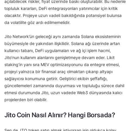
açılabilecek riskler, fiyat üzerinde baskı oluşturabilir. Bu nedenle
topluluk kararları, DeFi entegrasyonları yatırımcılar için kritik
olacaktır. Projeye uzun vadeli bakıldığında potansiyel bulunsa
da volatilite göz ardı edilmemelidir.
Jito Network’ün geleceği aynı zamanda Solana ekosisteminin
büyümesiyle de yakından ilişkilidir. Solana ağı üzerinde artan
kullanıcı tabanı, DeFi uygulamaları ve ağ içi işlem hacmi,
Jito’nun kullanım alanlarını genişletmeye devam eder. Likit
staking’in yanı sıra MEV optimizasyonunu da entegre etmesi,
projeyi yalnızca bir finansal araç olmaktan çıkarıp altyapı
sağlayıcısı konumuna getirir. Geliştirici ekibin şeffaflığı,
güncellemeleri zamanında duyurması ve topluluğu sürece dahil
etmesi durumunda Jito, uzun vadede Web3 dünyasında kalıcı
projelerden biri olabilir.
Jito Coin Nasıl Alınır? Hangi Borsada?
Sen de JTO token satın almak istiyorsan işin oldukça kolay.