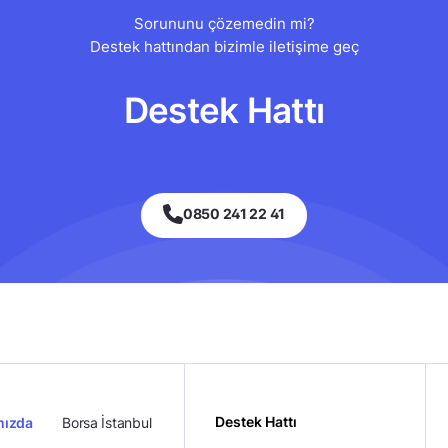
Sorununu çözemedin mi?
Destek hattından bizimle iletişime geç
Destek Hattı
0850 241 22 41
Destek Hattı
mızda
Borsa İstanbul