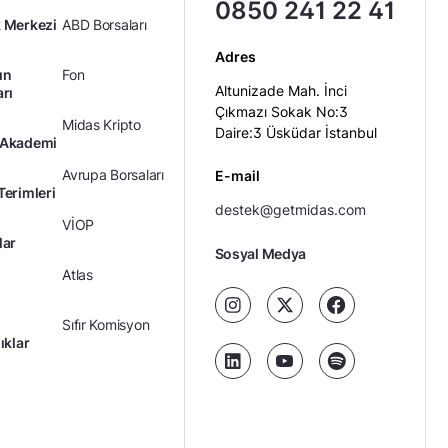
0850 241 22 41
 Merkezi
ABD Borsaları
Adres
ın
Fon
Altunizade Mah. İnci
arı
Çıkmazı Sokak No:3
Midas Kripto
Daire:3 Üsküdar İstanbul
 Akademi
Avrupa Borsaları
E-mail
Terimleri
destek@getmidas.com
VİOP
lar
Sosyal Medya
Atlas
Sıfır Komisyon
ıklar
Kredili Yatırım
Ücretler