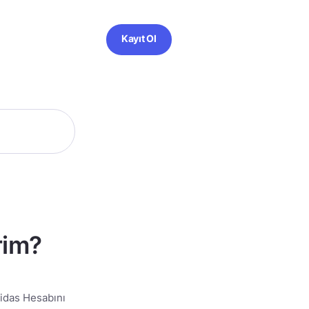
Kayıt Ol
rim?
Midas Hesabını