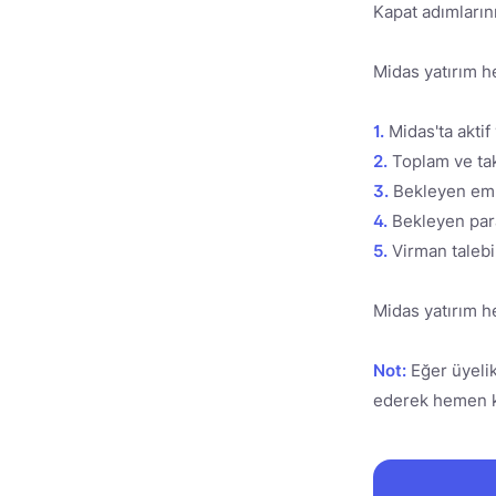
Kapat adımlarını
Midas yatırım he
1.
Midas'ta aktif
2.
Toplam ve ta
3.
Bekleyen emr
4.
Bekleyen para
5.
Virman talebi
Midas yatırım 
Not:
Eğer üyeli
ederek hemen ka