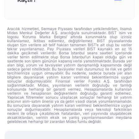
Aracılık hizmetleri, Sermaye Piyasası tarafından yetkilendirilen, lisanslı
Midas Menkul Değerler A.Ş. aracılığıyla sunulmaktadır. BIST isim ve
logosu ‘Koruma Marka Belgesi’ altında korunmakta olup izinsiz
kullanılamaz, iktibas edilemez, değiştirilemez. BIST piyasalarında
oluşan tüm verilere ait telif hakları tamamen BIST’e ait olup bu veriler
tekrar yayınlanamaz. Pay Piyasası verileri BIST kaynaklı en az 15
dakika gecikmeli verilerdir. Borsa İstanbul seans saatleri içerisinde
veriler temin edilmekte olup Borsa İstanbul’un kapalı olduğu gün ve
saatlerde son işlem gününün kapanış verisi yansıtılmaktadır. Burada yer
alan bilgi, yorum ve tavsiyeler yatırım danışmanlığı kapsamında değil
sadece genel niteliktedir. Bu tavsiyeler mali durumunuz ile risk ve getiri
tercihlerinize uygun olmayabilir. Bu nedenle, sadece burada yer alan
bilgilere dayanılarak yatırım kararı verilmesi beklentilerinize uygun
sonuçlar doğurmayabilir. Finansal veriler Foreks A.Ş. tarafından
sağlanmaktadır. Midas, yayınlanan verilerin doğruluğu ve tamlığı
konusunda herhangi bir garanti vermez. Hesaplamalarda kullanılan
verilerin ve hesaplanan değişkenlerin doğruluğu garanti edilemez.
Yapılacak filtremeler sonucu ulaşılacak sonuçlar herhangi bir yatırım
aracının alım-satım önerisi ya da getiri vaadi olarak yorumlanmamalıdır.
Bu sonuçlara dayanarak yatırım kararı verilmesi beklentilerinize uygun
sonuçlar doğurmayabilir. Hesaplamalarda veya teknoloji farklılıkları
nedeni ile ortaya çıkabilecek hatalardan, veri yayınında oluşabilecek
aksaklıklardan, verinin eksik ve yanlış yayınlanmasından meydana
gelebilecek herhangi bir zarardan Midas fumlu değildir.