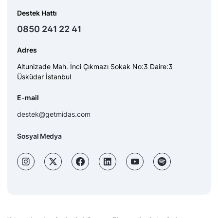
Destek Hattı
0850 241 22 41
Adres
Altunizade Mah. İnci Çıkmazı Sokak No:3 Daire:3
Üsküdar İstanbul
E-mail
destek@getmidas.com
Sosyal Medya