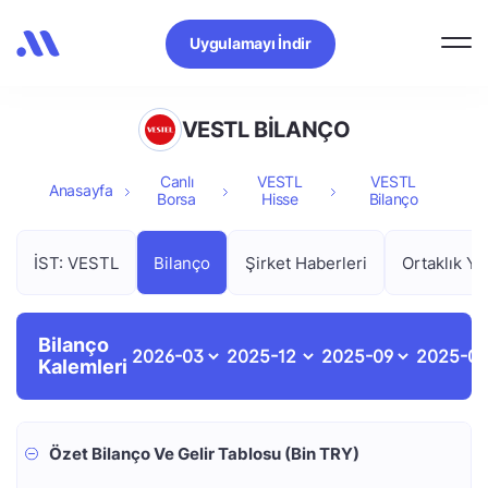
Uygulamayı İndir
VESTL BİLANÇO
Canlı
VESTL
VESTL
Anasayfa
Borsa
Hisse
Bilanço
İST: VESTL
Bilanço
Şirket Haberleri
Ortaklık Ya
Bilanço
Kalemleri
Özet Bilanço Ve Gelir Tablosu (Bin TRY)