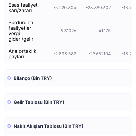
esas faali̇yet
-5.220.304
-23.390.602
-13.77
kari/zarari
sürdürülen
faaliyetler
997.026
41.175
27
vergi
gideri/geliri
ana ortaklık
-2.833.582
-29.681.104
-18.29
payları
Bilanço (Bin TRY)
Gelir Tablosu (Bin TRY)
Nakit Akışları Tablosu (Bin TRY)