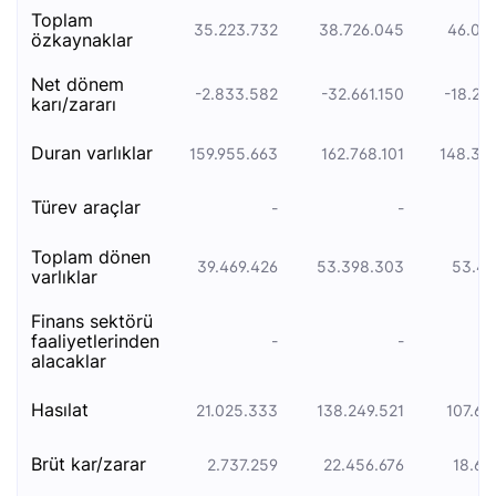
toplam
35.223.732
38.726.045
46.06
özkaynaklar
net dönem
-2.833.582
-32.661.150
-18.29
karı/zararı
duran varliklar
159.955.663
162.768.101
148.30
türev araçlar
-
-
toplam dönen
39.469.426
53.398.303
53.42
varlıklar
finans sektörü
faaliyetlerinden
-
-
alacaklar
hasılat
21.025.333
138.249.521
107.61
brüt kar/zarar
2.737.259
22.456.676
18.65