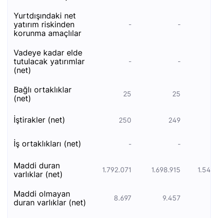
yurtdışındaki net
yatırım riskinden
-
-
korunma amaçlılar
vadeye kadar elde
tutulacak yatirimlar
-
-
(net)
bağli ortakliklar
25
25
(net)
i̇şti̇rakler (net)
250
249
i̇ş ortakliklari (net)
-
-
maddi̇ duran
1.792.071
1.698.915
1.548
varliklar (net)
maddi̇ olmayan
8.697
9.457
9
duran varliklar (net)