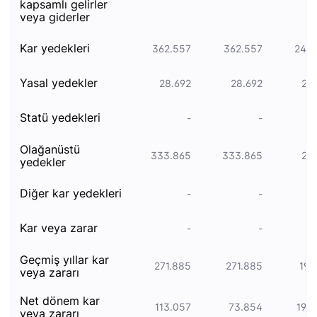
kapsamlı gelirler
veya giderler
kar yedekleri
362.557
362.557
245.
yasal yedekler
28.692
28.692
23
statü yedekleri
-
-
olağanüstü
333.865
333.865
221
yedekler
diğer kar yedekleri
-
-
kar veya zarar
-
-
geçmiş yıllar kar
271.885
271.885
192
veya zararı
net dönem kar
113.057
73.854
196
veya zararı