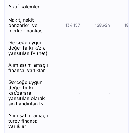
akti̇f kalemler
-
-
naki̇t, naki̇t
benzerleri̇ ve
134.157
128.924
185
merkez bankasi
gerçeğe uygun
değer farki k/z a
-
-
yansitilan fv (net)
alım satım amaçlı
-
-
finansal varlıklar
gerçeğe uygun
değer farkı
kar/zarara
-
-
yansıtılan olarak
sınıflandırılan fv
alım satım amaçlı
türev finansal
-
-
varlıklar