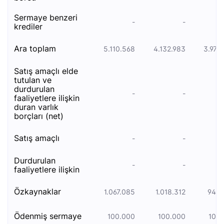
sermaye benzeri̇
-
-
kredi̇ler
ara toplam
5.110.568
4.132.983
3.975
satiş amaçli elde
tutulan ve
durdurulan
-
-
faali̇yetlere i̇li̇şki̇n
duran varlik
borçlari (net)
satış amaçlı
-
-
durdurulan
-
-
faaliyetlere i̇lişkin
özkaynaklar
1.067.085
1.018.312
944.
ödenmiş sermaye
100.000
100.000
100