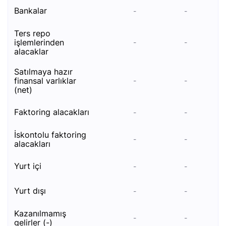
bankalar
-
-
ters repo
i̇şlemleri̇nden
-
-
alacaklar
satilmaya hazir
fi̇nansal varliklar
-
-
(net)
faktori̇ng alacaklari
-
-
i̇skontolu faktoring
-
-
alacakları
yurt i̇çi
-
-
yurt dışı
-
-
kazanılmamış
-
-
gelirler (-)