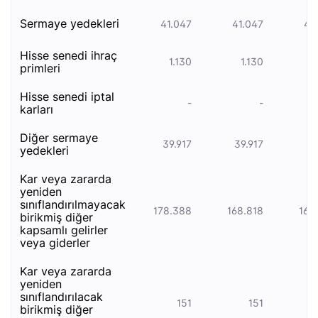
sermaye yedekleri
41.047
41.047
41
hisse senedi i̇hraç
1.130
1.130
1
primleri
hisse senedi i̇ptal
-
-
karları
diğer sermaye
39.917
39.917
39
yedekleri
kar veya zararda
yeniden
sınıflandırılmayacak
178.388
168.818
168
birikmiş diğer
kapsamlı gelirler
veya giderler
kar veya zararda
yeniden
sınıflandırılacak
151
151
birikmiş diğer