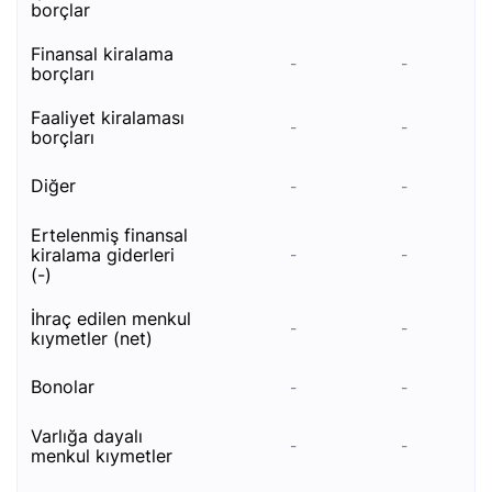
borçlar
finansal kiralama
-
-
borçları
faaliyet kiralaması
-
-
borçları
diğer
-
-
ertelenmiş finansal
kiralama giderleri
-
-
(-)
i̇hraç edi̇len menkul
-
-
kiymetler (net)
bonolar
-
-
varlığa dayalı
-
-
menkul kıymetler