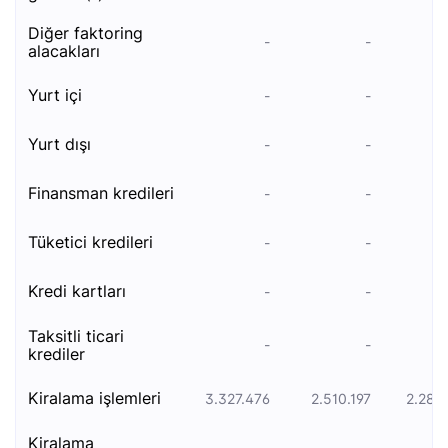
diğer faktoring
-
-
alacakları
yurt i̇çi
-
-
yurt dışı
-
-
fi̇nansman kredi̇leri̇
-
-
tüketici kredileri
-
-
kredi kartları
-
-
taksitli ticari
-
-
krediler
ki̇ralama i̇şlemleri̇
3.327.476
2.510.197
2.284
kiralama