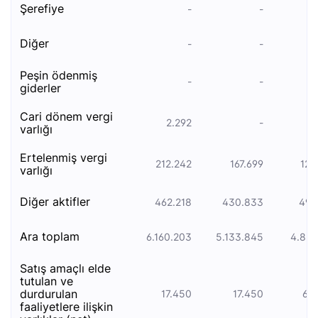
şerefiye
-
-
diğer
-
-
peşi̇n ödenmi̇ş
-
-
gi̇derler
cari̇ dönem vergi̇
2.292
-
5
varliği
ertelenmi̇ş vergi̇
212.242
167.699
123
varliği
di̇ğer akti̇fler
462.218
430.833
497
ara toplam
6.160.203
5.133.845
4.854
satiş amaçli elde
tutulan ve
durdurulan
17.450
17.450
65
faali̇yetlere i̇li̇şki̇n