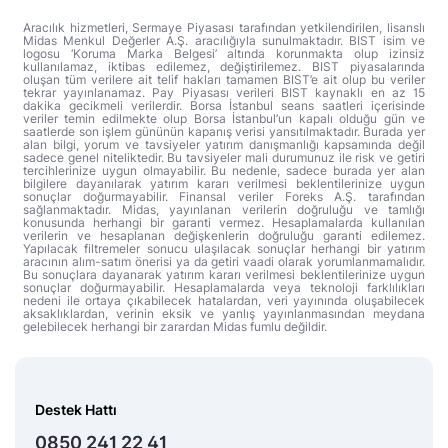
Aracılık hizmetleri, Sermaye Piyasası tarafından yetkilendirilen, lisanslı
Midas Menkul Değerler A.Ş. aracılığıyla sunulmaktadır. BIST isim ve
logosu ‘Koruma Marka Belgesi’ altında korunmakta olup izinsiz
kullanılamaz, iktibas edilemez, değiştirilemez. BIST piyasalarında
oluşan tüm verilere ait telif hakları tamamen BIST’e ait olup bu veriler
tekrar yayınlanamaz. Pay Piyasası verileri BIST kaynaklı en az 15
dakika gecikmeli verilerdir. Borsa İstanbul seans saatleri içerisinde
veriler temin edilmekte olup Borsa İstanbul’un kapalı olduğu gün ve
saatlerde son işlem gününün kapanış verisi yansıtılmaktadır. Burada yer
alan bilgi, yorum ve tavsiyeler yatırım danışmanlığı kapsamında değil
sadece genel niteliktedir. Bu tavsiyeler mali durumunuz ile risk ve getiri
tercihlerinize uygun olmayabilir. Bu nedenle, sadece burada yer alan
bilgilere dayanılarak yatırım kararı verilmesi beklentilerinize uygun
sonuçlar doğurmayabilir. Finansal veriler Foreks A.Ş. tarafından
sağlanmaktadır. Midas, yayınlanan verilerin doğruluğu ve tamlığı
konusunda herhangi bir garanti vermez. Hesaplamalarda kullanılan
verilerin ve hesaplanan değişkenlerin doğruluğu garanti edilemez.
Yapılacak filtremeler sonucu ulaşılacak sonuçlar herhangi bir yatırım
aracının alım-satım önerisi ya da getiri vaadi olarak yorumlanmamalıdır.
Bu sonuçlara dayanarak yatırım kararı verilmesi beklentilerinize uygun
sonuçlar doğurmayabilir. Hesaplamalarda veya teknoloji farklılıkları
nedeni ile ortaya çıkabilecek hatalardan, veri yayınında oluşabilecek
aksaklıklardan, verinin eksik ve yanlış yayınlanmasından meydana
gelebilecek herhangi bir zarardan Midas fumlu değildir.
Destek Hattı
0850 241 22 41