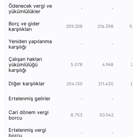
ödenecek vergi̇ ve
-
-
yükümlülükler
borç ve gi̇der
209.208
216.398
105
karşiliklari
yeniden yapılanma
-
-
karşılığı
çalışan hakları
yükümlülüğü
5.078
4.968
22
karşılığı
diğer karşılıklar
204.130
211.430
82
ertelenmi̇ş geli̇rler
-
-
cari̇ dönem vergi̇
8.753
50.942
4
borcu
ertelenmi̇ş vergi̇
-
-
borcu