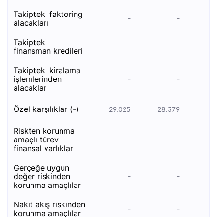
takipteki faktoring
-
-
alacakları
takipteki
-
-
finansman kredileri
takipteki kiralama
i̇şlemlerinden
-
-
alacaklar
özel karşılıklar (-)
29.025
28.379
9
ri̇skten korunma
amaçli türev
-
-
fi̇nansal varliklar
gerçeğe uygun
değer riskinden
-
-
korunma amaçlılar
nakit akış riskinden
-
-
korunma amaçlılar