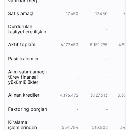
varliklar (net)
satış amaçlı
17.450
17.450
65
durdurulan
-
-
faaliyetlere i̇lişkin
akti̇f toplami
6.177.653
5.151.295
4.920
pasi̇f kalemler
-
-
alim satim amaçli
türev fi̇nansal
-
-
yükümlülükler
alinan kredi̇ler
4.196.472
3.127.513
3.377
faktori̇ng borçlari
-
-
ki̇ralama
i̇şlemleri̇nden
554.784
510.802
345.