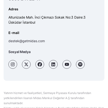
Adres
Altunizade Mah. İnci Çıkmazı Sokak No:3 Daire:3
Üsküdar İstanbul
E-mail
destek@getmidas.com
Sosyal Medya
Yatırım hizmet ve faaliyetleri, Sermaye Piyasası Kurulu tarafından
yetkilendirilen lisanslı Midas Menkul Değerler A.Ş tarafından
sunulmaktadır.