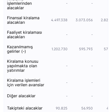
i̇şlemlerinden
-
-
alacaklar
finansal kiralama
4.497.338
3.073.056
2.823
alacakları
faaliyet kiralaması
-
-
alacakları
kazanılmamış
1.202.730
595.793
573.
gelirler (-)
kiralama konusu
yapılmakta olan
-
-
yatırımlar
kiralama i̇şlemleri
-
-
i̇çin verilen avanslar
di̇ğer alacaklar
-
-
taki̇pteki̇ alacaklar
90.825
56.950
49