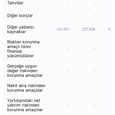
tahviller
-
-
di̇ğer borçlar
-
-
di̇ğer yabanci
141.351
227.328
142
kaynaklar
ri̇skten korunma
amaçli türev
-
-
fi̇nansal
yükümlülükler
gerçeğe uygun
değer riskinden
-
-
korunma amaçlılar
nakit akış riskinden
-
-
korunma amaçlılar
yurtdışındaki net
yatırım riskinden
-
-
korunma amaçlılar