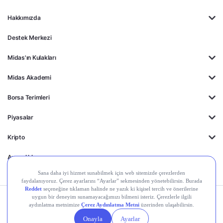
Hakkımızda
Destek Merkezi
Midas'ın Kulakları
Midas Akademi
Borsa Terimleri
Piyasalar
Kripto
Ayrıcalıklar
Kişisel Verilerin
Gizlilik
Yasal
Çerez
Korunması
Politikası
Duyurular
Ayarları