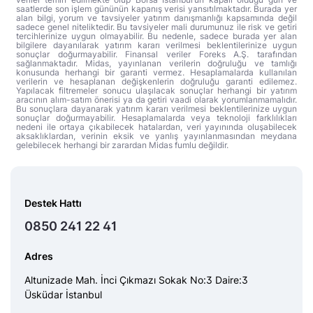
saatlerde son işlem gününün kapanış verisi yansıtılmaktadır. Burada yer
alan bilgi, yorum ve tavsiyeler yatırım danışmanlığı kapsamında değil
sadece genel niteliktedir. Bu tavsiyeler mali durumunuz ile risk ve getiri
tercihlerinize uygun olmayabilir. Bu nedenle, sadece burada yer alan
bilgilere dayanılarak yatırım kararı verilmesi beklentilerinize uygun
sonuçlar doğurmayabilir. Finansal veriler Foreks A.Ş. tarafından
sağlanmaktadır. Midas, yayınlanan verilerin doğruluğu ve tamlığı
konusunda herhangi bir garanti vermez. Hesaplamalarda kullanılan
verilerin ve hesaplanan değişkenlerin doğruluğu garanti edilemez.
Yapılacak filtremeler sonucu ulaşılacak sonuçlar herhangi bir yatırım
aracının alım-satım önerisi ya da getiri vaadi olarak yorumlanmamalıdır.
Bu sonuçlara dayanarak yatırım kararı verilmesi beklentilerinize uygun
sonuçlar doğurmayabilir. Hesaplamalarda veya teknoloji farklılıkları
nedeni ile ortaya çıkabilecek hatalardan, veri yayınında oluşabilecek
aksaklıklardan, verinin eksik ve yanlış yayınlanmasından meydana
gelebilecek herhangi bir zarardan Midas fumlu değildir.
Destek Hattı
0850 241 22 41
Adres
Altunizade Mah. İnci Çıkmazı Sokak No:3 Daire:3
Üsküdar İstanbul