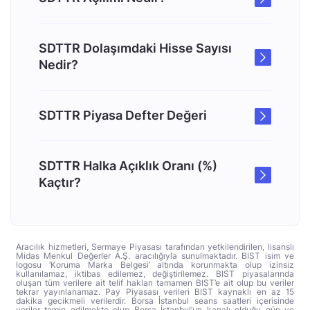
SDTTR Dolaşımdaki Hisse Sayısı
Nedir?
SDTTR Piyasa Defter Değeri
SDTTR Halka Açıklık Oranı (%)
Kaçtır?
Aracılık hizmetleri, Sermaye Piyasası tarafından yetkilendirilen, lisanslı
Midas Menkul Değerler A.Ş. aracılığıyla sunulmaktadır. BIST isim ve
logosu ‘Koruma Marka Belgesi’ altında korunmakta olup izinsiz
kullanılamaz, iktibas edilemez, değiştirilemez. BIST piyasalarında
oluşan tüm verilere ait telif hakları tamamen BIST’e ait olup bu veriler
tekrar yayınlanamaz. Pay Piyasası verileri BIST kaynaklı en az 15
dakika gecikmeli verilerdir. Borsa İstanbul seans saatleri içerisinde
veriler temin edilmekte olup Borsa İstanbul’un kapalı olduğu gün ve