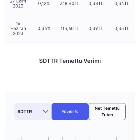
27 Ekim
0,12%
318,40TL
0,38TL
0,34TL
2023
16
Haziran
0,34%
113,60TL
0,39TL
0,35TL
2023
SDTTR Temettü Verimi
Net Temettü
Yüzde %
Tutarı