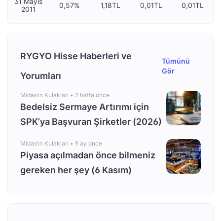
31 Mayıs
0,57%
1,18TL
0,01TL
0,01TL
2011
RYGYO Hisse Haberleri ve
Tümünü
Gör
Yorumları
Midas’ın Kulakları •
2 hafta once
Bedelsiz Sermaye Artırımı için
SPK’ya Başvuran Şirketler (2026)
Midas’ın Kulakları •
9 ay once
Piyasa açılmadan önce bilmeniz
gereken her şey (6 Kasım)