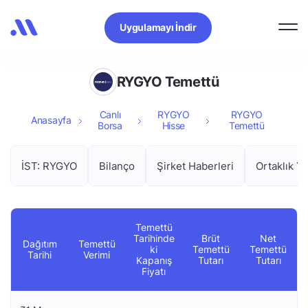
Uygulamayı İndir
RYGYO Temettü
Canlı
RYGYO
RYGYO
Anasayfa
Borsa
Hisse
Temettü
İST: RYGYO
Bilanço
Şirket Haberleri
Ortaklık Ya
Temettü
Tarihinde
Brüt
Net
Dağıtım
Temettü
ki
Temettü
Temettü
Tarihi
Verimi
Kapanış
Tutarı
Tutarı
Fiyatı