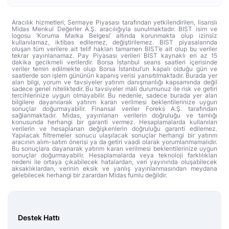
Aracılık hizmetleri, Sermaye Piyasası tarafından yetkilendirilen, lisanslı
Midas Menkul Değerler A.Ş. aracılığıyla sunulmaktadır. BIST isim ve
logosu ‘Koruma Marka Belgesi’ altında korunmakta olup izinsiz
kullanılamaz, iktibas edilemez, değiştirilemez. BIST piyasalarında
oluşan tüm verilere ait telif hakları tamamen BIST’e ait olup bu veriler
tekrar yayınlanamaz. Pay Piyasası verileri BIST kaynaklı en az 15
dakika gecikmeli verilerdir. Borsa İstanbul seans saatleri içerisinde
veriler temin edilmekte olup Borsa İstanbul’un kapalı olduğu gün ve
saatlerde son işlem gününün kapanış verisi yansıtılmaktadır. Burada yer
alan bilgi, yorum ve tavsiyeler yatırım danışmanlığı kapsamında değil
sadece genel niteliktedir. Bu tavsiyeler mali durumunuz ile risk ve getiri
tercihlerinize uygun olmayabilir. Bu nedenle, sadece burada yer alan
bilgilere dayanılarak yatırım kararı verilmesi beklentilerinize uygun
sonuçlar doğurmayabilir. Finansal veriler Foreks A.Ş. tarafından
sağlanmaktadır. Midas, yayınlanan verilerin doğruluğu ve tamlığı
konusunda herhangi bir garanti vermez. Hesaplamalarda kullanılan
verilerin ve hesaplanan değişkenlerin doğruluğu garanti edilemez.
Yapılacak filtremeler sonucu ulaşılacak sonuçlar herhangi bir yatırım
aracının alım-satım önerisi ya da getiri vaadi olarak yorumlanmamalıdır.
Bu sonuçlara dayanarak yatırım kararı verilmesi beklentilerinize uygun
sonuçlar doğurmayabilir. Hesaplamalarda veya teknoloji farklılıkları
nedeni ile ortaya çıkabilecek hatalardan, veri yayınında oluşabilecek
aksaklıklardan, verinin eksik ve yanlış yayınlanmasından meydana
gelebilecek herhangi bir zarardan Midas fumlu değildir.
Destek Hattı