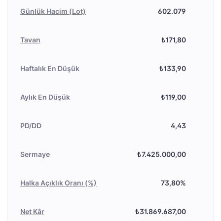
Günlük Hacim (Lot)
602.079
Tavan
₺171,80
Haftalık En Düşük
₺133,90
Aylık En Düşük
₺119,00
PD/DD
4,43
Sermaye
₺7.425.000,00
Halka Açıklık Oranı (%)
73,80%
Net Kâr
₺31.869.687,00