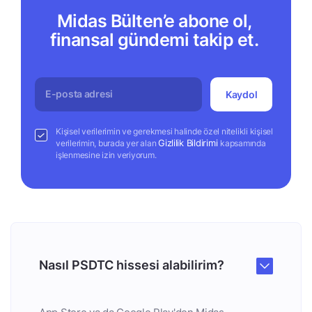
Midas Bülten’e abone ol,
finansal gündemi takip et.
Kaydol
Kişisel verilerimin ve gerekmesi halinde özel nitelikli kişisel
Gizlilik Bildirimi
verilerimin, burada yer alan
kapsamında
işlenmesine izin veriyorum.
Nasıl PSDTC hissesi alabilirim?