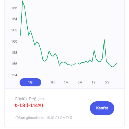
1G
1H
1A
3A
1Y
5Y
Günlük Değişim
₺-1.8 (-1.14%)
Keşfet
Son güncelleme: 18:10:01 GMT+3