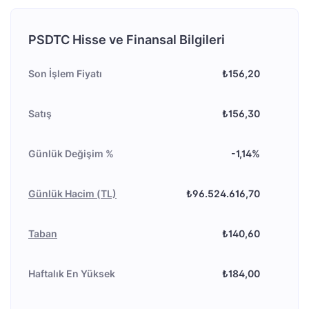
PSDTC Hisse ve Finansal Bilgileri
Son İşlem Fiyatı
₺156,20
Satış
₺156,30
Günlük Değişim %
-1,14%
Günlük Hacim (TL)
₺96.524.616,70
Taban
₺140,60
Haftalık En Yüksek
₺184,00