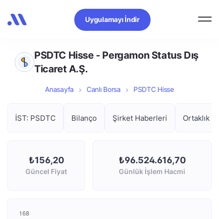
Uygulamayı İndir
PSDTC Hisse - Pergamon Status Dış
Ticaret A.Ş.
Anasayfa
Canlı Borsa
PSDTC Hisse
İST: PSDTC
Bilanço
Şirket Haberleri
Ortaklık Y
₺156,20
₺96.524.616,70
Güncel Fiyat
Günlük İşlem Hacmi