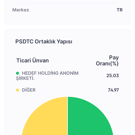
Merkez
TR
PSDTC Ortaklık Yapısı
Pay
Ticari Ünvan
Oranı(%)
HEDEF HOLDİNG ANONİM
25.03
ŞİRKETİ.
DİĞER
74.97