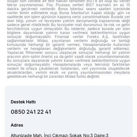
oluşan tüm verilere ait telif hakları tamamen BIST’e ait olup bu veriler
tekrar yayınlanamaz. Pay Piyasası verileri BIST kaynaklı en az 15
dakika gecikmeli verilerdir. Borsa İstanbul seans saatleri içerisinde
veriler temin edilmekte olup Borsa İstanbul’un kapalı olduğu gün ve
saatlerde son işlem gününün kapanış verisi yansıtılmaktadır. Burada yer
alan bilgi, yorum ve tavsiyeler yatırım danışmanlığı kapsamında değil
sadece genel niteliktedir. Bu tavsiyeler mali durumunuz ile risk ve getiri
tercihlerinize uygun olmayabilir. Bu nedenle, sadece burada yer alan
bilgilere dayanılarak yatırım kararı verilmesi beklentilerinize uygun
sonuçlar doğurmayabilir. Finansal veriler Foreks A.Ş. tarafından
sağlanmaktadır. Midas, yayınlanan verilerin doğruluğu ve tamlığı
konusunda herhangi bir garanti vermez. Hesaplamalarda kullanılan
verilerin ve hesaplanan değişkenlerin doğruluğu garanti edilemez.
Yapılacak filtremeler sonucu ulaşılacak sonuçlar herhangi bir yatırım
aracının alım-satım önerisi ya da getiri vaadi olarak yorumlanmamalıdır.
Bu sonuçlara dayanarak yatırım kararı verilmesi beklentilerinize uygun
sonuçlar doğurmayabilir. Hesaplamalarda veya teknoloji farklılıkları
nedeni ile ortaya çıkabilecek hatalardan, veri yayınında oluşabilecek
aksaklıklardan, verinin eksik ve yanlış yayınlanmasından meydana
gelebilecek herhangi bir zarardan Midas fumlu değildir.
Destek Hattı
0850 241 22 41
Adres
Altunizade Mah. İnci Çıkmazı Sokak No:3 Daire:3