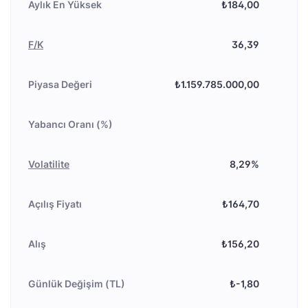
Aylık En Yüksek
₺184,00
F/K
36,39
Piyasa Değeri
₺1.159.785.000,00
Yabancı Oranı (%)
Volatilite
8,29%
Açılış Fiyatı
₺164,70
Alış
₺156,20
Günlük Değişim (TL)
₺-1,80