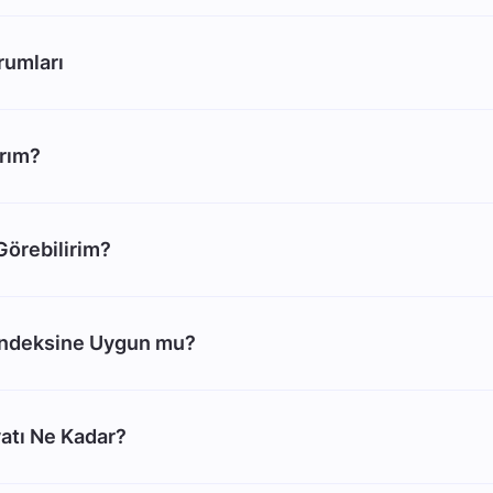
rumları
arım?
 Görebilirim?
Endeksine Uygun mu?
atı Ne Kadar?