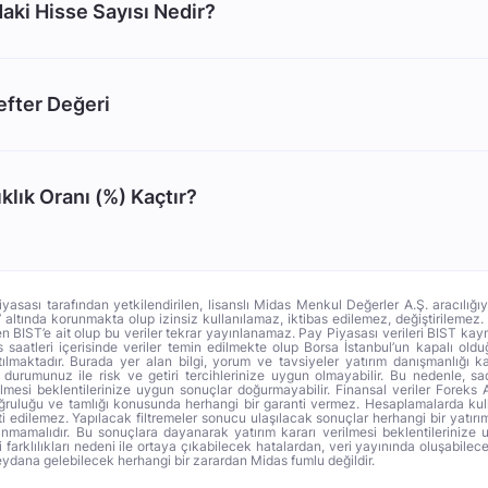
ki Hisse Sayısı Nedir?
fter Değeri
lık Oranı (%) Kaçtır?
iyasası tarafından yetkilendirilen, lisanslı Midas Menkul Değerler A.Ş. aracılığı
altında korunmakta olup izinsiz kullanılamaz, iktibas edilemez, değiştirilemez
men BIST’e ait olup bu veriler tekrar yayınlanamaz. Pay Piyasası verileri BIST ka
ns saatleri içerisinde veriler temin edilmekte olup Borsa İstanbul’un kapalı ol
ılmaktadır. Burada yer alan bilgi, yorum ve tavsiyeler yatırım danışmanlığı
li durumunuz ile risk ve getiri tercihlerinize uygun olmayabilir. Bu nedenle, s
ilmesi beklentilerinize uygun sonuçlar doğurmayabilir. Finansal veriler Foreks 
oğruluğu ve tamlığı konusunda herhangi bir garanti vermez. Hesaplamalarda kull
i edilemez. Yapılacak filtremeler sonucu ulaşılacak sonuçlar herhangi bir yatırım
anmamalıdır. Bu sonuçlara dayanarak yatırım kararı verilmesi beklentilerinize 
arklılıkları nedeni ile ortaya çıkabilecek hatalardan, veri yayınında oluşabilec
dana gelebilecek herhangi bir zarardan Midas fumlu değildir.