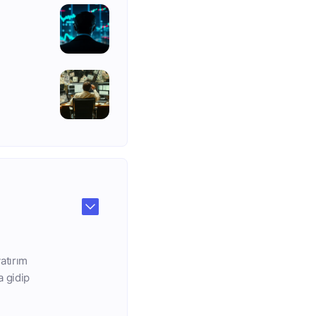
atırım
a gidip