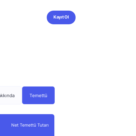
Kayıt Ol
akkında
Temettü
Net Temettü Tutarı