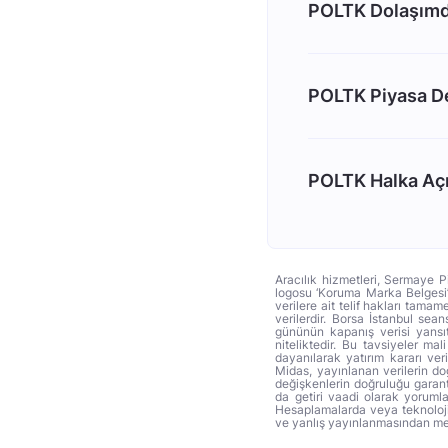
POLTK Dolaşımda
POLTK Piyasa De
POLTK Halka Açık
Aracılık hizmetleri, Sermaye P
logosu ‘Koruma Marka Belgesi’ 
verilere ait telif hakları tama
verilerdir. Borsa İstanbul sea
gününün kapanış verisi yansıt
niteliktedir. Bu tavsiyeler ma
dayanılarak yatırım kararı ver
Midas, yayınlanan verilerin d
değişkenlerin doğruluğu garant
da getiri vaadi olarak yoruml
Hesaplamalarda veya teknoloji f
ve yanlış yayınlanmasından mey