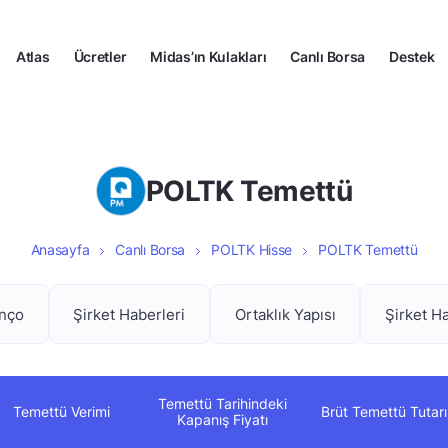
Atlas
Ücretler
Midas’ın Kulakları
Canlı Borsa
Destek
POLTK Temettü
Anasayfa
Canlı Borsa
POLTK Hisse
POLTK Temettü
anço
Şirket Haberleri
Ortaklık Yapısı
Şirket H
Temettü Tarihindeki
Temettü Verimi
Brüt Temettü Tutarı
Kapanış Fiyatı