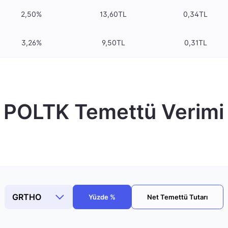
2,50%
13,60TL
0,34TL
3,26%
9,50TL
0,31TL
POLTK Temettü Verimi
Yüzde %
Net Temettü Tutarı