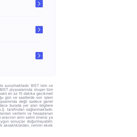
yla sunulmaktadır. BIST isim ve
. BIST piyasalarında oluşan tüm
ynaklı en az 15 dakika gecikmeli
duğu gün ve saatlerde son işlem
 kapsamında değil sadece genel
adece burada yer alan bilgilere
A.Ş. tarafından sağlanmaktadır.
anılan verilerin ve hesaplanan
 aracının alım-satım önerisi ya
uygun sonuçlar doğurmayabilir.
ek aksaklıklardan, verinin eksik