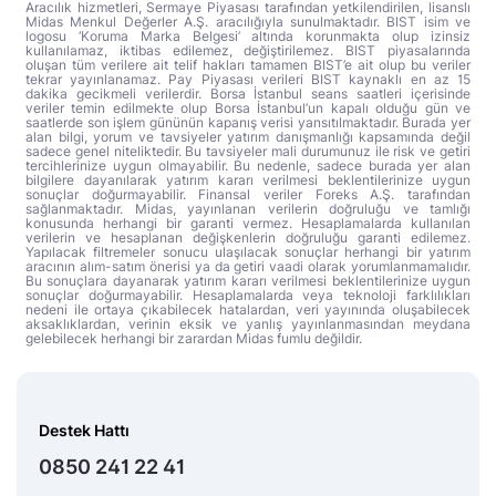
Aracılık hizmetleri, Sermaye Piyasası tarafından yetkilendirilen, lisanslı
Midas Menkul Değerler A.Ş. aracılığıyla sunulmaktadır. BIST isim ve
logosu ‘Koruma Marka Belgesi’ altında korunmakta olup izinsiz
kullanılamaz, iktibas edilemez, değiştirilemez. BIST piyasalarında
oluşan tüm verilere ait telif hakları tamamen BIST’e ait olup bu veriler
tekrar yayınlanamaz. Pay Piyasası verileri BIST kaynaklı en az 15
dakika gecikmeli verilerdir. Borsa İstanbul seans saatleri içerisinde
veriler temin edilmekte olup Borsa İstanbul’un kapalı olduğu gün ve
saatlerde son işlem gününün kapanış verisi yansıtılmaktadır. Burada yer
alan bilgi, yorum ve tavsiyeler yatırım danışmanlığı kapsamında değil
sadece genel niteliktedir. Bu tavsiyeler mali durumunuz ile risk ve getiri
tercihlerinize uygun olmayabilir. Bu nedenle, sadece burada yer alan
bilgilere dayanılarak yatırım kararı verilmesi beklentilerinize uygun
sonuçlar doğurmayabilir. Finansal veriler Foreks A.Ş. tarafından
sağlanmaktadır. Midas, yayınlanan verilerin doğruluğu ve tamlığı
konusunda herhangi bir garanti vermez. Hesaplamalarda kullanılan
verilerin ve hesaplanan değişkenlerin doğruluğu garanti edilemez.
Yapılacak filtremeler sonucu ulaşılacak sonuçlar herhangi bir yatırım
aracının alım-satım önerisi ya da getiri vaadi olarak yorumlanmamalıdır.
Bu sonuçlara dayanarak yatırım kararı verilmesi beklentilerinize uygun
sonuçlar doğurmayabilir. Hesaplamalarda veya teknoloji farklılıkları
nedeni ile ortaya çıkabilecek hatalardan, veri yayınında oluşabilecek
aksaklıklardan, verinin eksik ve yanlış yayınlanmasından meydana
gelebilecek herhangi bir zarardan Midas fumlu değildir.
Destek Hattı
0850 241 22 41