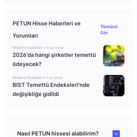
PETUN Hisse Haberleri ve
Tümünü
Gör
Yorumları
Midas’ın Kulakları •
5 ay once
2026'da hangi şirketler temettü
ödeyecek?
Midas’ın Kulakları •
1 yıl once
BIST Temettü Endeksleri'nde
değişikliğe gidildi
Nasıl PETUN hissesi alabilirim?