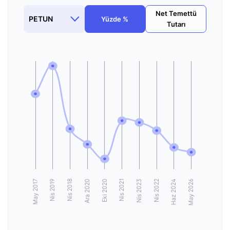
Net Temettü
Yüzde %
Tutarı