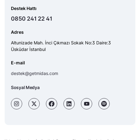
Destek Hattı
0850 241 22 41
Adres
Altunizade Mah. İnci Çıkmazı Sokak No:3 Daire:3
Üsküdar İstanbul
E-mail
destek@getmidas.com
Sosyal Medya