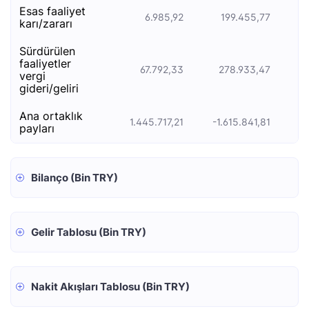
esas faali̇yet
6.985,92
199.455,77
kari/zarari
sürdürülen
faaliyetler
67.792,33
278.933,47
vergi
gideri/geliri
ana ortaklık
1.445.717,21
-1.615.841,81
payları
Bilanço (Bin TRY)
Gelir Tablosu (Bin TRY)
Nakit Akışları Tablosu (Bin TRY)