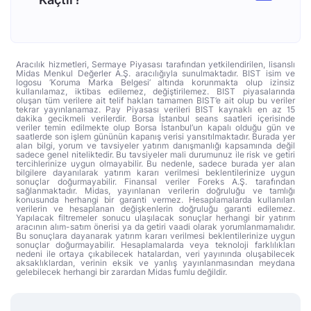
Aracılık hizmetleri, Sermaye Piyasası tarafından yetkilendirilen, lisanslı
Midas Menkul Değerler A.Ş. aracılığıyla sunulmaktadır. BIST isim ve
logosu ‘Koruma Marka Belgesi’ altında korunmakta olup izinsiz
kullanılamaz, iktibas edilemez, değiştirilemez. BIST piyasalarında
oluşan tüm verilere ait telif hakları tamamen BIST’e ait olup bu veriler
tekrar yayınlanamaz. Pay Piyasası verileri BIST kaynaklı en az 15
dakika gecikmeli verilerdir. Borsa İstanbul seans saatleri içerisinde
veriler temin edilmekte olup Borsa İstanbul’un kapalı olduğu gün ve
saatlerde son işlem gününün kapanış verisi yansıtılmaktadır. Burada yer
alan bilgi, yorum ve tavsiyeler yatırım danışmanlığı kapsamında değil
sadece genel niteliktedir. Bu tavsiyeler mali durumunuz ile risk ve getiri
tercihlerinize uygun olmayabilir. Bu nedenle, sadece burada yer alan
bilgilere dayanılarak yatırım kararı verilmesi beklentilerinize uygun
sonuçlar doğurmayabilir. Finansal veriler Foreks A.Ş. tarafından
sağlanmaktadır. Midas, yayınlanan verilerin doğruluğu ve tamlığı
konusunda herhangi bir garanti vermez. Hesaplamalarda kullanılan
verilerin ve hesaplanan değişkenlerin doğruluğu garanti edilemez.
Yapılacak filtremeler sonucu ulaşılacak sonuçlar herhangi bir yatırım
aracının alım-satım önerisi ya da getiri vaadi olarak yorumlanmamalıdır.
Bu sonuçlara dayanarak yatırım kararı verilmesi beklentilerinize uygun
sonuçlar doğurmayabilir. Hesaplamalarda veya teknoloji farklılıkları
nedeni ile ortaya çıkabilecek hatalardan, veri yayınında oluşabilecek
aksaklıklardan, verinin eksik ve yanlış yayınlanmasından meydana
gelebilecek herhangi bir zarardan Midas fumlu değildir.