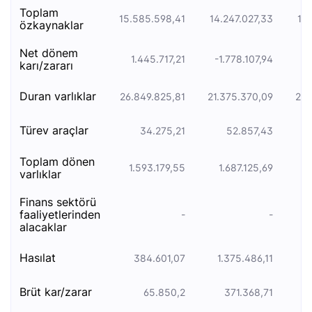
toplam
15.585.598,41
14.247.027,33
14
özkaynaklar
net dönem
1.445.717,21
-1.778.107,94
karı/zararı
duran varliklar
26.849.825,81
21.375.370,09
20.
türev araçlar
34.275,21
52.857,43
toplam dönen
1.593.179,55
1.687.125,69
varlıklar
finans sektörü
faaliyetlerinden
-
-
alacaklar
hasılat
384.601,07
1.375.486,11
1
brüt kar/zarar
65.850,2
371.368,71