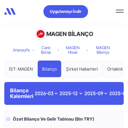
Uygulamayı İndir
MAGEN BİLANÇO
Canlı
MAGEN
MAGEN
Anasayfa
Borsa
Hisse
Bilanço
İST: MAGEN
Bilanço
Şirket Haberleri
Ortaklık Y
Bilanço
Kalemleri
Özet Bilanço Ve Gelir Tablosu (Bin TRY)