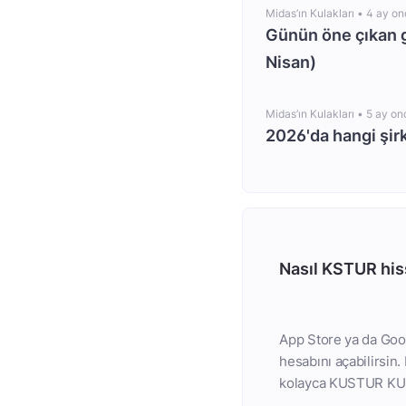
Midas’ın Kulakları •
4 ay on
Günün öne çıkan 
Nisan)
Midas’ın Kulakları •
5 ay on
2026'da hangi şir
Nasıl KSTUR hiss
App Store ya da Goog
hesabını açabilirsin
kolayca KUSTUR KUS