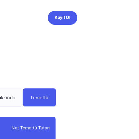
Kayıt Ol
akkında
Temettü
Net Temettü Tutarı