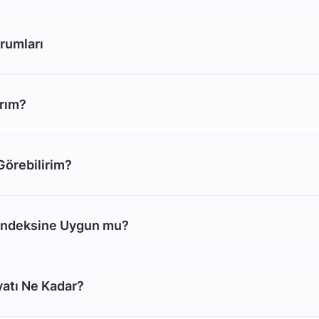
rumları
arım?
 Görebilirim?
Endeksine Uygun mu?
atı Ne Kadar?