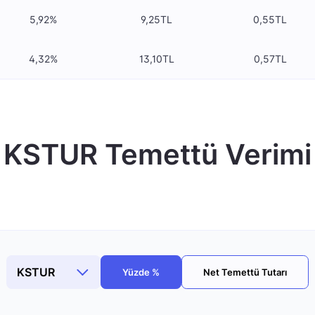
5,92%
9,25TL
0,55TL
4,32%
13,10TL
0,57TL
KSTUR Temettü Verimi
Yüzde %
Net Temettü Tutarı