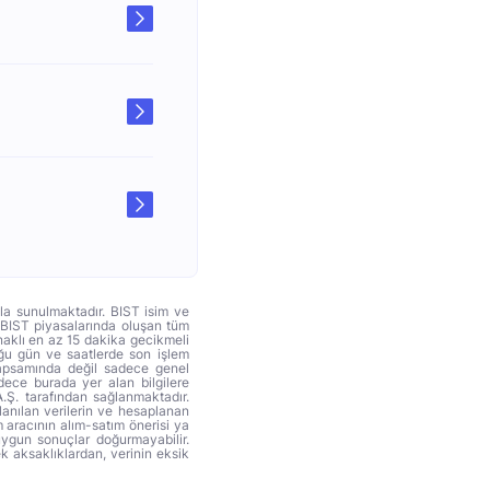
yla sunulmaktadır. BIST isim ve
. BIST piyasalarında oluşan tüm
ynaklı en az 15 dakika gecikmeli
duğu gün ve saatlerde son işlem
 kapsamında değil sadece genel
adece burada yer alan bilgilere
A.Ş. tarafından sağlanmaktadır.
anılan verilerin ve hesaplanan
 aracının alım-satım önerisi ya
uygun sonuçlar doğurmayabilir.
ek aksaklıklardan, verinin eksik