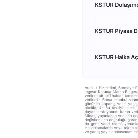
KSTUR Dolaşımda
KSTUR Piyasa D
KSTUR Halka Açı
Aracılık hizmetleri, Sermaye P
logosu ‘Koruma Marka Belgesi’ 
verilere ait telif hakları tama
verilerdir. Borsa İstanbul sea
gününün kapanış verisi yansıt
niteliktedir. Bu tavsiyeler ma
dayanılarak yatırım kararı ver
Midas, yayınlanan verilerin d
değişkenlerin doğruluğu garant
da getiri vaadi olarak yoruml
Hesaplamalarda veya teknoloji f
ve yanlış yayınlanmasından mey