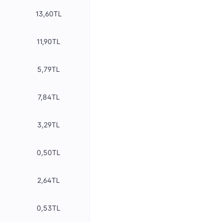
13,60TL
11,90TL
5,79TL
7,84TL
3,29TL
0,50TL
2,64TL
0,53TL