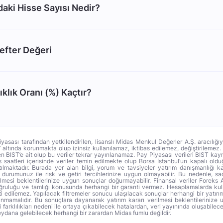
ki Hisse Sayısı Nedir?
efter Değeri
klık Oranı (%) Kaçtır?
iyasası tarafından yetkilendirilen, lisanslı Midas Menkul Değerler A.Ş. aracılığı
altında korunmakta olup izinsiz kullanılamaz, iktibas edilemez, değiştirilemez
men BIST’e ait olup bu veriler tekrar yayınlanamaz. Pay Piyasası verileri BIST ka
ns saatleri içerisinde veriler temin edilmekte olup Borsa İstanbul’un kapalı ol
ılmaktadır. Burada yer alan bilgi, yorum ve tavsiyeler yatırım danışmanlığı
li durumunuz ile risk ve getiri tercihlerinize uygun olmayabilir. Bu nedenle, s
ilmesi beklentilerinize uygun sonuçlar doğurmayabilir. Finansal veriler Foreks 
oğruluğu ve tamlığı konusunda herhangi bir garanti vermez. Hesaplamalarda kull
i edilemez. Yapılacak filtremeler sonucu ulaşılacak sonuçlar herhangi bir yatırım
anmamalıdır. Bu sonuçlara dayanarak yatırım kararı verilmesi beklentilerinize 
arklılıkları nedeni ile ortaya çıkabilecek hatalardan, veri yayınında oluşabilec
dana gelebilecek herhangi bir zarardan Midas fumlu değildir.