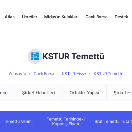
Atlas
Ücretler
Midas’ın Kulakları
Canlı Borsa
Destek
KSTUR Temettü
Anasayfa
Canlı Borsa
KSTUR Hisse
KSTUR Temettü
anço
Şirket Haberleri
Ortaklık Yapısı
Şirket H
Temettü Tarihindeki
Temettü Verimi
Brüt Temettü Tutarı
Kapanış Fiyatı