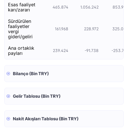
esas faali̇yet
465.874
1.056.242
853.929
kari/zarari
sürdürülen
faaliyetler
161.968
228.972
325.077
vergi
gideri/geliri
ana ortaklık
239.424
-91.738
-253.741
payları
Bilanço (Bin TRY)
Gelir Tablosu (Bin TRY)
Nakit Akışları Tablosu (Bin TRY)