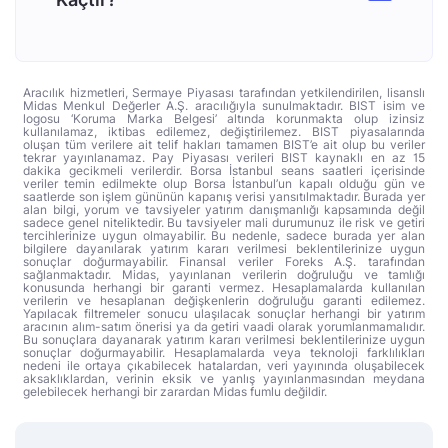
Aracılık hizmetleri, Sermaye Piyasası tarafından yetkilendirilen, lisanslı
Midas Menkul Değerler A.Ş. aracılığıyla sunulmaktadır. BIST isim ve
logosu ‘Koruma Marka Belgesi’ altında korunmakta olup izinsiz
kullanılamaz, iktibas edilemez, değiştirilemez. BIST piyasalarında
oluşan tüm verilere ait telif hakları tamamen BIST’e ait olup bu veriler
tekrar yayınlanamaz. Pay Piyasası verileri BIST kaynaklı en az 15
dakika gecikmeli verilerdir. Borsa İstanbul seans saatleri içerisinde
veriler temin edilmekte olup Borsa İstanbul’un kapalı olduğu gün ve
saatlerde son işlem gününün kapanış verisi yansıtılmaktadır. Burada yer
alan bilgi, yorum ve tavsiyeler yatırım danışmanlığı kapsamında değil
sadece genel niteliktedir. Bu tavsiyeler mali durumunuz ile risk ve getiri
tercihlerinize uygun olmayabilir. Bu nedenle, sadece burada yer alan
bilgilere dayanılarak yatırım kararı verilmesi beklentilerinize uygun
sonuçlar doğurmayabilir. Finansal veriler Foreks A.Ş. tarafından
sağlanmaktadır. Midas, yayınlanan verilerin doğruluğu ve tamlığı
konusunda herhangi bir garanti vermez. Hesaplamalarda kullanılan
verilerin ve hesaplanan değişkenlerin doğruluğu garanti edilemez.
Yapılacak filtremeler sonucu ulaşılacak sonuçlar herhangi bir yatırım
aracının alım-satım önerisi ya da getiri vaadi olarak yorumlanmamalıdır.
Bu sonuçlara dayanarak yatırım kararı verilmesi beklentilerinize uygun
sonuçlar doğurmayabilir. Hesaplamalarda veya teknoloji farklılıkları
nedeni ile ortaya çıkabilecek hatalardan, veri yayınında oluşabilecek
aksaklıklardan, verinin eksik ve yanlış yayınlanmasından meydana
gelebilecek herhangi bir zarardan Midas fumlu değildir.