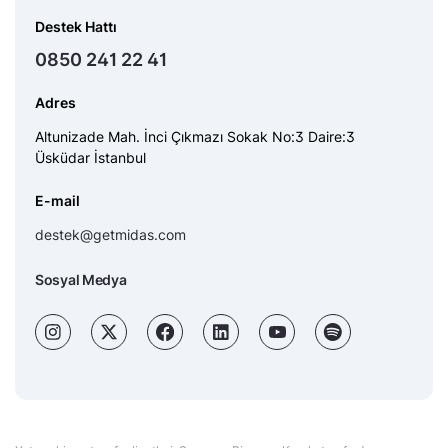
Destek Hattı
0850 241 22 41
Adres
Altunizade Mah. İnci Çıkmazı Sokak No:3 Daire:3
Üsküdar İstanbul
E-mail
destek@getmidas.com
Sosyal Medya