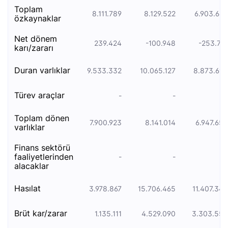
toplam
8.111.789
8.129.522
6.903.668
özkaynaklar
net dönem
239.424
-100.948
-253.741
karı/zararı
duran varliklar
9.533.332
10.065.127
8.873.693
türev araçlar
-
-
-
toplam dönen
7.900.923
8.141.014
6.947.650
varlıklar
finans sektörü
faaliyetlerinden
-
-
-
alacaklar
hasılat
3.978.867
15.706.465
11.407.345
brüt kar/zarar
1.135.111
4.529.090
3.303.554