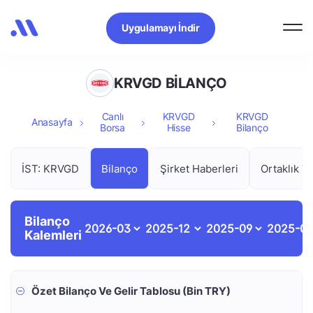
Uygulamayı İndir
KRVGD BİLANÇO
Canlı
KRVGD
KRVGD
Anasayfa
Borsa
Hisse
Bilanço
İST: KRVGD
Bilanço
Şirket Haberleri
Ortaklık Ya
Bilanço
Kalemleri
Özet Bilanço Ve Gelir Tablosu (Bin TRY)