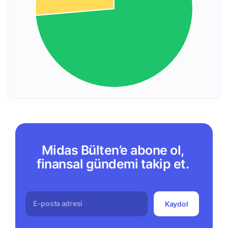
Midas Bülten’e abone ol,
finansal gündemi takip et.
Kaydol