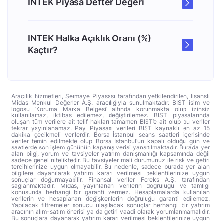
INTEK Piyasa Defter Değeri
INTEK Halka Açıklık Oranı (%)
Kaçtır?
Aracılık hizmetleri, Sermaye Piyasası tarafından yetkilendirilen, lisanslı
Midas Menkul Değerler A.Ş. aracılığıyla sunulmaktadır. BIST isim ve
logosu ‘Koruma Marka Belgesi’ altında korunmakta olup izinsiz
kullanılamaz, iktibas edilemez, değiştirilemez. BIST piyasalarında
oluşan tüm verilere ait telif hakları tamamen BIST’e ait olup bu veriler
tekrar yayınlanamaz. Pay Piyasası verileri BIST kaynaklı en az 15
dakika gecikmeli verilerdir. Borsa İstanbul seans saatleri içerisinde
veriler temin edilmekte olup Borsa İstanbul’un kapalı olduğu gün ve
saatlerde son işlem gününün kapanış verisi yansıtılmaktadır. Burada yer
alan bilgi, yorum ve tavsiyeler yatırım danışmanlığı kapsamında değil
sadece genel niteliktedir. Bu tavsiyeler mali durumunuz ile risk ve getiri
tercihlerinize uygun olmayabilir. Bu nedenle, sadece burada yer alan
bilgilere dayanılarak yatırım kararı verilmesi beklentilerinize uygun
sonuçlar doğurmayabilir. Finansal veriler Foreks A.Ş. tarafından
sağlanmaktadır. Midas, yayınlanan verilerin doğruluğu ve tamlığı
konusunda herhangi bir garanti vermez. Hesaplamalarda kullanılan
verilerin ve hesaplanan değişkenlerin doğruluğu garanti edilemez.
Yapılacak filtremeler sonucu ulaşılacak sonuçlar herhangi bir yatırım
aracının alım-satım önerisi ya da getiri vaadi olarak yorumlanmamalıdır.
Bu sonuçlara dayanarak yatırım kararı verilmesi beklentilerinize uygun