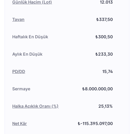
Günlük Hacim (Lot)
12.013
Tavan
₺337,50
Haftalık En Düşük
₺300,50
Aylık En Düşük
₺233,30
PD/DD
15,74
Sermaye
₺8.000.000,00
Halka Açıklık Oranı (%)
25,13%
Net Kâr
₺-115.395.097,00