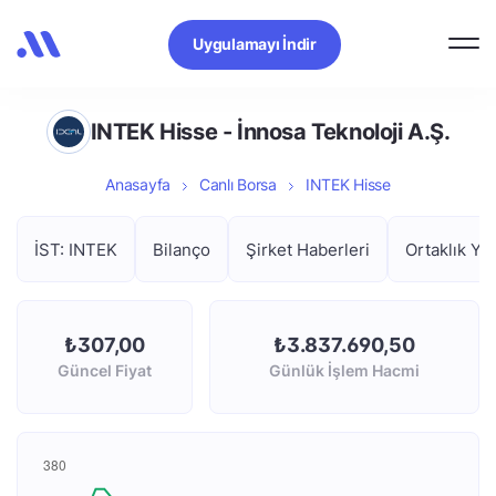
Uygulamayı İndir
INTEK Hisse - İnnosa Teknoloji A.Ş.
Anasayfa
Canlı Borsa
INTEK Hisse
İST: INTEK
Bilanço
Şirket Haberleri
Ortaklık Yap
₺307,00
₺3.837.690,50
Güncel Fiyat
Günlük İşlem Hacmi