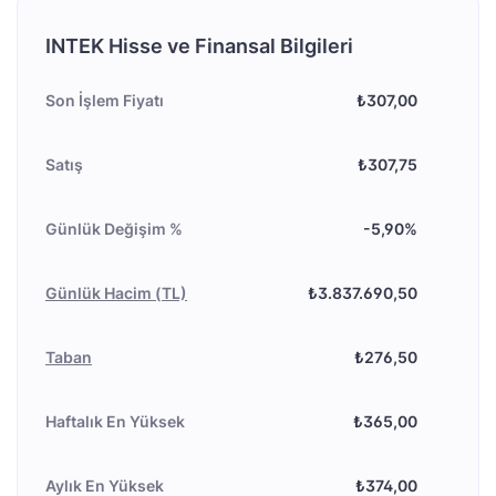
INTEK Hisse ve Finansal Bilgileri
Son İşlem Fiyatı
₺307,00
Satış
₺307,75
Günlük Değişim %
-5,90%
Günlük Hacim (TL)
₺3.837.690,50
Taban
₺276,50
Haftalık En Yüksek
₺365,00
Aylık En Yüksek
₺374,00