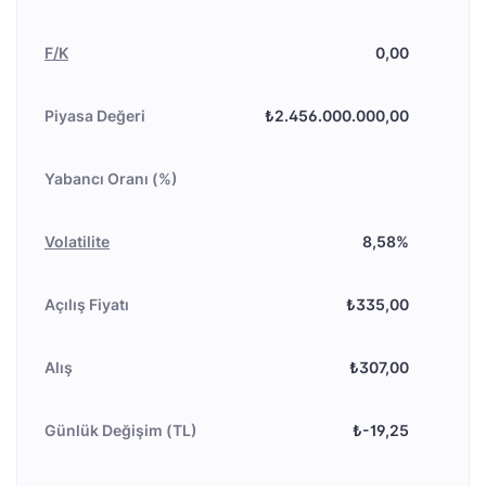
F/K
0,00
Piyasa Değeri
₺2.456.000.000,00
Yabancı Oranı (%)
Volatilite
8,58%
Açılış Fiyatı
₺335,00
Alış
₺307,00
Günlük Değişim (TL)
₺-19,25