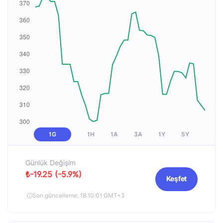
1G
1H
1A
3A
1Y
5Y
Günlük Değişim
₺-19.25 (-5.9%)
Keşfet
Son güncelleme: 18:10:01 GMT+3