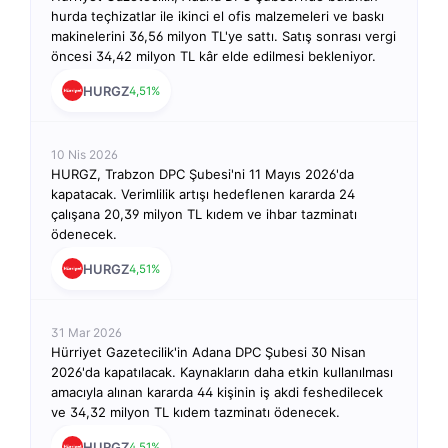
hurda teçhizatlar ile ikinci el ofis malzemeleri ve baskı
makinelerini 36,56 milyon TL'ye sattı. Satış sonrası vergi
öncesi 34,42 milyon TL kâr elde edilmesi bekleniyor.
HURGZ
4,51%
10 Nis 2026
HURGZ, Trabzon DPC Şubesi'ni 11 Mayıs 2026'da
kapatacak. Verimlilik artışı hedeflenen kararda 24
çalışana 20,39 milyon TL kıdem ve ihbar tazminatı
ödenecek.
HURGZ
4,51%
31 Mar 2026
Hürriyet Gazetecilik'in Adana DPC Şubesi 30 Nisan
2026'da kapatılacak. Kaynakların daha etkin kullanılması
amacıyla alınan kararda 44 kişinin iş akdi feshedilecek
ve 34,32 milyon TL kıdem tazminatı ödenecek.
HURGZ
4,51%