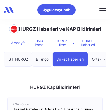
Uygulamayı İndir
HURGZ Haberleri ve KAP Bildirimleri
Canlı
HURGZ
HURGZ
Anasayfa
Borsa
Hisse
Haberleri
İST: HURGZ
Bilanço
Şirket Haberleri
Ortaklık Y
HURGZ Kap Bildirimleri
9 Gün Önce
Hürriyet Gazetecilik, Adana DPC Şubesi'nde bulunan