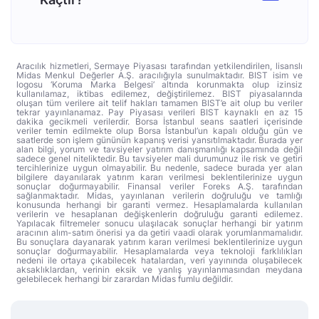
Aracılık hizmetleri, Sermaye Piyasası tarafından yetkilendirilen, lisanslı
Midas Menkul Değerler A.Ş. aracılığıyla sunulmaktadır. BIST isim ve
logosu ‘Koruma Marka Belgesi’ altında korunmakta olup izinsiz
kullanılamaz, iktibas edilemez, değiştirilemez. BIST piyasalarında
oluşan tüm verilere ait telif hakları tamamen BIST’e ait olup bu veriler
tekrar yayınlanamaz. Pay Piyasası verileri BIST kaynaklı en az 15
dakika gecikmeli verilerdir. Borsa İstanbul seans saatleri içerisinde
veriler temin edilmekte olup Borsa İstanbul’un kapalı olduğu gün ve
saatlerde son işlem gününün kapanış verisi yansıtılmaktadır. Burada yer
alan bilgi, yorum ve tavsiyeler yatırım danışmanlığı kapsamında değil
sadece genel niteliktedir. Bu tavsiyeler mali durumunuz ile risk ve getiri
tercihlerinize uygun olmayabilir. Bu nedenle, sadece burada yer alan
bilgilere dayanılarak yatırım kararı verilmesi beklentilerinize uygun
sonuçlar doğurmayabilir. Finansal veriler Foreks A.Ş. tarafından
sağlanmaktadır. Midas, yayınlanan verilerin doğruluğu ve tamlığı
konusunda herhangi bir garanti vermez. Hesaplamalarda kullanılan
verilerin ve hesaplanan değişkenlerin doğruluğu garanti edilemez.
Yapılacak filtremeler sonucu ulaşılacak sonuçlar herhangi bir yatırım
aracının alım-satım önerisi ya da getiri vaadi olarak yorumlanmamalıdır.
Bu sonuçlara dayanarak yatırım kararı verilmesi beklentilerinize uygun
sonuçlar doğurmayabilir. Hesaplamalarda veya teknoloji farklılıkları
nedeni ile ortaya çıkabilecek hatalardan, veri yayınında oluşabilecek
aksaklıklardan, verinin eksik ve yanlış yayınlanmasından meydana
gelebilecek herhangi bir zarardan Midas fumlu değildir.