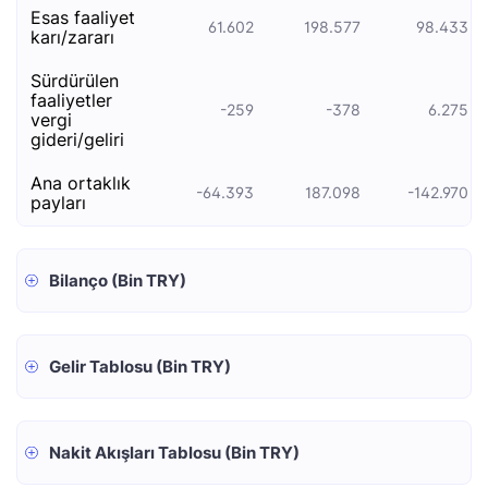
esas faali̇yet
61.602
198.577
98.433
kari/zarari
sürdürülen
faaliyetler
-259
-378
6.275
vergi
gideri/geliri
ana ortaklık
-64.393
187.098
-142.970
payları
Bilanço (Bin TRY)
Gelir Tablosu (Bin TRY)
Nakit Akışları Tablosu (Bin TRY)