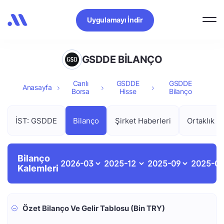
Uygulamayı İndir
GSDDE BİLANÇO
Canlı
GSDDE
GSDDE
Anasayfa
Borsa
Hisse
Bilanço
İST: GSDDE
Bilanço
Şirket Haberleri
Ortaklık Y
Bilanço
Kalemleri
Özet Bilanço Ve Gelir Tablosu (Bin TRY)