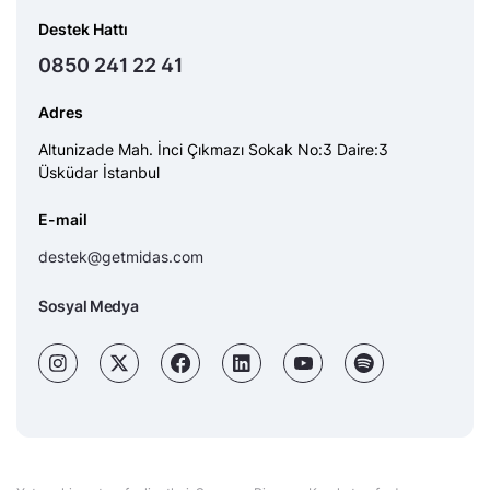
Destek Hattı
0850 241 22 41
Adres
Altunizade Mah. İnci Çıkmazı Sokak No:3 Daire:3
Üsküdar İstanbul
E-mail
destek@getmidas.com
Sosyal Medya