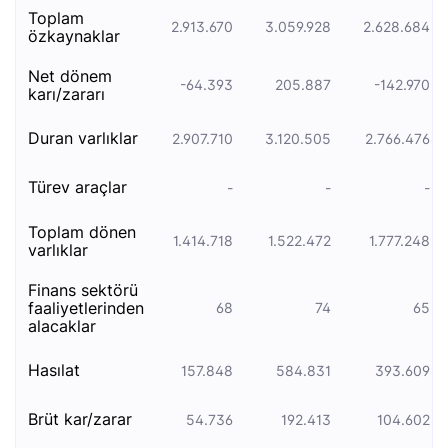
toplam
2.913.670
3.059.928
2.628.684
özkaynaklar
net dönem
-64.393
205.887
-142.970
karı/zararı
duran varliklar
2.907.710
3.120.505
2.766.476
türev araçlar
-
-
-
toplam dönen
1.414.718
1.522.472
1.777.248
varlıklar
finans sektörü
faaliyetlerinden
68
74
65
alacaklar
hasılat
157.848
584.831
393.609
brüt kar/zarar
54.736
192.413
104.602