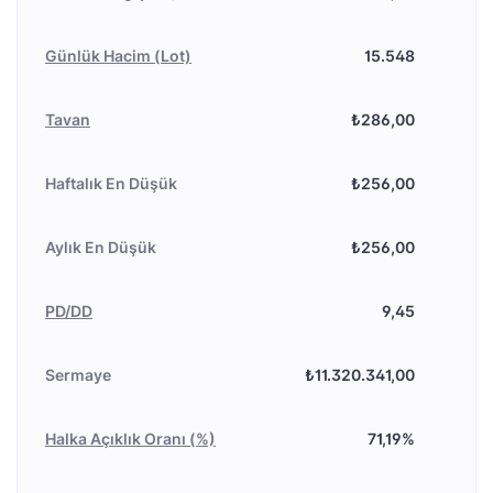
Günlük Hacim (Lot)
15.548
Tavan
₺286,00
Haftalık En Düşük
₺256,00
Aylık En Düşük
₺256,00
PD/DD
9,45
Sermaye
₺11.320.341,00
Halka Açıklık Oranı (%)
71,19%