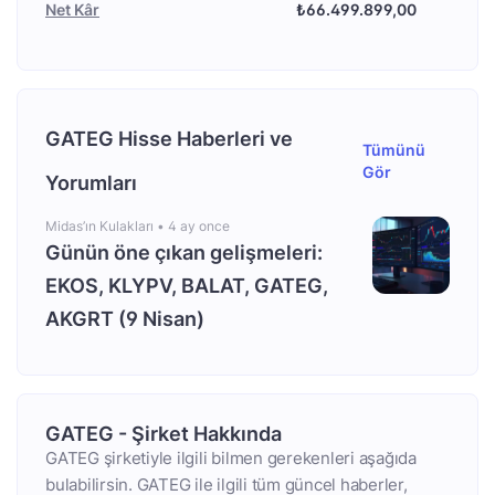
Net Kâr
₺66.499.899,00
GATEG Hisse Haberleri ve
Tümünü
Gör
Yorumları
Midas’ın Kulakları •
4 ay once
Günün öne çıkan gelişmeleri:
EKOS, KLYPV, BALAT, GATEG,
AKGRT (9 Nisan)
GATEG - Şirket Hakkında
GATEG şirketiyle ilgili bilmen gerekenleri aşağıda
bulabilirsin. GATEG ile ilgili tüm güncel haberler,