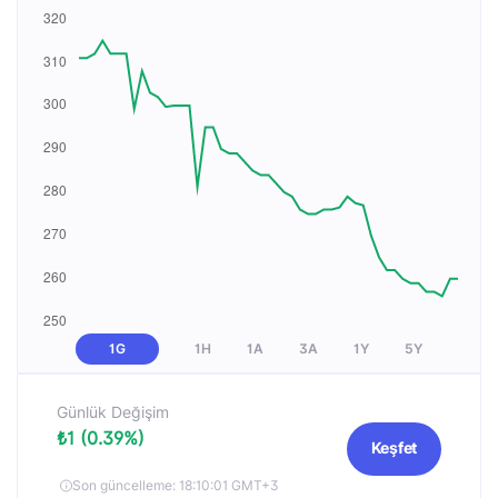
1G
1H
1A
3A
1Y
5Y
Günlük Değişim
₺1 (0.39%)
Keşfet
Son güncelleme: 18:10:01 GMT+3