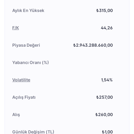
Aylık En Yüksek
₺315,00
F/K
44,26
Piyasa Değeri
₺2.943.288.660,00
Yabancı Oranı (%)
Volatilite
1,54%
Açılış Fiyatı
₺257,00
Alış
₺260,00
Günlük Değişim (TL)
₺1,00