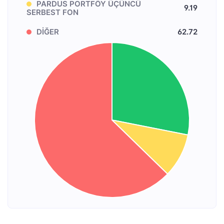
PARDUS PORTFÖY ÜÇÜNCÜ
9.19
SERBEST FON
DİĞER
62.72