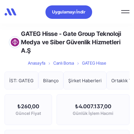
Uygulamayı İndir
GATEG Hisse - Gate Group Teknoloji
Medya ve Siber Güvenlik Hizmetleri
A.Ş
Anasayfa
Canlı Borsa
GATEG Hisse
İST: GATEG
Bilanço
Şirket Haberleri
Ortaklık Ya
₺260,00
₺4.007.137,00
Güncel Fiyat
Günlük İşlem Hacmi