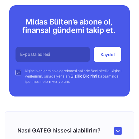
Midas Bülten’e abone ol,
finansal gündemi takip et.
Kaydol
Kişisel verilerimin ve gerekmesi halinde özel nitelikli kişisel
Gizlilik Bildirimi
verilerimin, burada yer alan
kapsamında
işlenmesine izin veriyorum.
Nasıl GATEG hissesi alabilirim?