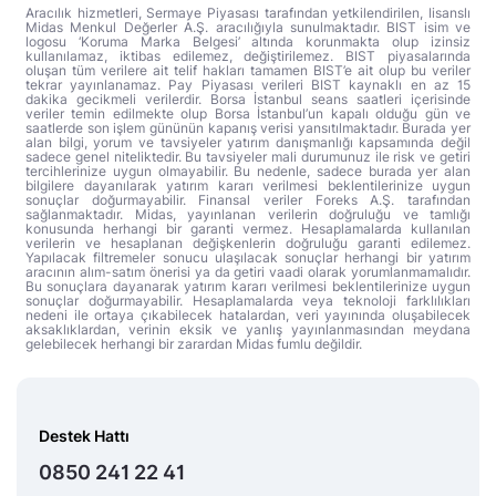
Aracılık hizmetleri, Sermaye Piyasası tarafından yetkilendirilen, lisanslı
Midas Menkul Değerler A.Ş. aracılığıyla sunulmaktadır. BIST isim ve
logosu ‘Koruma Marka Belgesi’ altında korunmakta olup izinsiz
kullanılamaz, iktibas edilemez, değiştirilemez. BIST piyasalarında
oluşan tüm verilere ait telif hakları tamamen BIST’e ait olup bu veriler
tekrar yayınlanamaz. Pay Piyasası verileri BIST kaynaklı en az 15
dakika gecikmeli verilerdir. Borsa İstanbul seans saatleri içerisinde
veriler temin edilmekte olup Borsa İstanbul’un kapalı olduğu gün ve
saatlerde son işlem gününün kapanış verisi yansıtılmaktadır. Burada yer
alan bilgi, yorum ve tavsiyeler yatırım danışmanlığı kapsamında değil
sadece genel niteliktedir. Bu tavsiyeler mali durumunuz ile risk ve getiri
tercihlerinize uygun olmayabilir. Bu nedenle, sadece burada yer alan
bilgilere dayanılarak yatırım kararı verilmesi beklentilerinize uygun
sonuçlar doğurmayabilir. Finansal veriler Foreks A.Ş. tarafından
sağlanmaktadır. Midas, yayınlanan verilerin doğruluğu ve tamlığı
konusunda herhangi bir garanti vermez. Hesaplamalarda kullanılan
verilerin ve hesaplanan değişkenlerin doğruluğu garanti edilemez.
Yapılacak filtremeler sonucu ulaşılacak sonuçlar herhangi bir yatırım
aracının alım-satım önerisi ya da getiri vaadi olarak yorumlanmamalıdır.
Bu sonuçlara dayanarak yatırım kararı verilmesi beklentilerinize uygun
sonuçlar doğurmayabilir. Hesaplamalarda veya teknoloji farklılıkları
nedeni ile ortaya çıkabilecek hatalardan, veri yayınında oluşabilecek
aksaklıklardan, verinin eksik ve yanlış yayınlanmasından meydana
gelebilecek herhangi bir zarardan Midas fumlu değildir.
Destek Hattı
0850 241 22 41