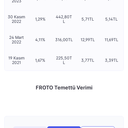
2023
30 Kasım
442,80T
1,29%
5,71TL
5,14TL
2022
L
24 Mart
4,11%
316,00TL
12,99TL
11,69TL
2022
19 Kasım
225,50T
1,67%
3,77TL
3,39TL
2021
L
FROTO Temettü Verimi