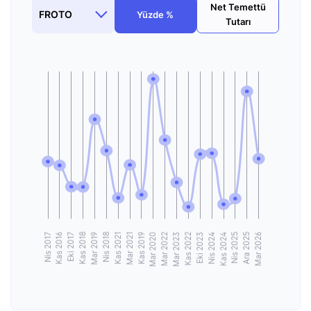
Net Temettü
Yüzde %
Tutarı