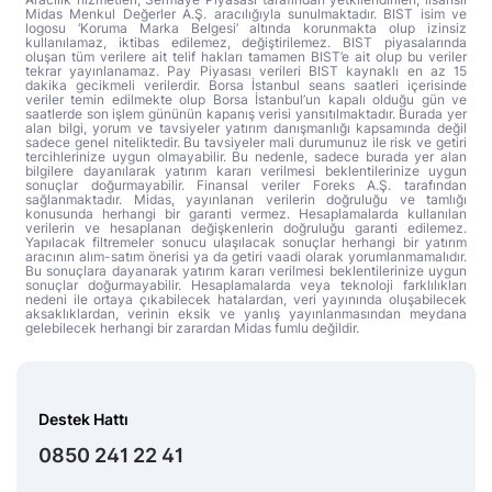
Midas Menkul Değerler A.Ş. aracılığıyla sunulmaktadır. BIST isim ve
logosu ‘Koruma Marka Belgesi’ altında korunmakta olup izinsiz
kullanılamaz, iktibas edilemez, değiştirilemez. BIST piyasalarında
oluşan tüm verilere ait telif hakları tamamen BIST’e ait olup bu veriler
tekrar yayınlanamaz. Pay Piyasası verileri BIST kaynaklı en az 15
dakika gecikmeli verilerdir. Borsa İstanbul seans saatleri içerisinde
veriler temin edilmekte olup Borsa İstanbul’un kapalı olduğu gün ve
saatlerde son işlem gününün kapanış verisi yansıtılmaktadır. Burada yer
alan bilgi, yorum ve tavsiyeler yatırım danışmanlığı kapsamında değil
sadece genel niteliktedir. Bu tavsiyeler mali durumunuz ile risk ve getiri
tercihlerinize uygun olmayabilir. Bu nedenle, sadece burada yer alan
bilgilere dayanılarak yatırım kararı verilmesi beklentilerinize uygun
sonuçlar doğurmayabilir. Finansal veriler Foreks A.Ş. tarafından
sağlanmaktadır. Midas, yayınlanan verilerin doğruluğu ve tamlığı
konusunda herhangi bir garanti vermez. Hesaplamalarda kullanılan
verilerin ve hesaplanan değişkenlerin doğruluğu garanti edilemez.
Yapılacak filtremeler sonucu ulaşılacak sonuçlar herhangi bir yatırım
aracının alım-satım önerisi ya da getiri vaadi olarak yorumlanmamalıdır.
Bu sonuçlara dayanarak yatırım kararı verilmesi beklentilerinize uygun
sonuçlar doğurmayabilir. Hesaplamalarda veya teknoloji farklılıkları
nedeni ile ortaya çıkabilecek hatalardan, veri yayınında oluşabilecek
aksaklıklardan, verinin eksik ve yanlış yayınlanmasından meydana
gelebilecek herhangi bir zarardan Midas fumlu değildir.
Destek Hattı
0850 241 22 41