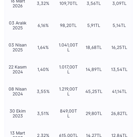
16 Mart
3,32%
109,70TL
3,56TL
3,09TL
2026
03 Aralık
6,16%
98,20TL
5,91TL
5,14TL
2025
03 Nisan
1.041,00T
1,64%
18,68TL
16,25TL
2025
L
22 Kasım
1.017,00T
1,40%
14,89TL
13,54TL
2024
L
08 Nisan
1.219,00T
3,55%
45,25TL
41,14TL
2024
L
30 Ekim
849,00T
3,51%
29,80TL
26,82TL
2023
L
13 Mart
2,32%
615,00TL
14,27TL
12,84TL