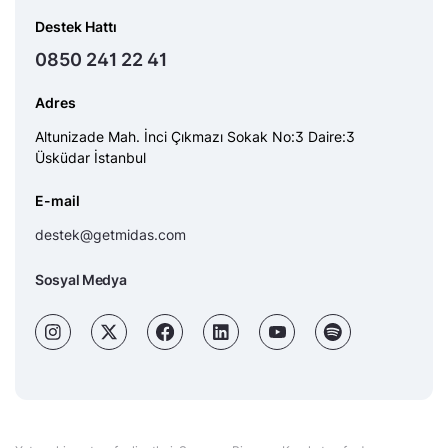
Destek Hattı
0850 241 22 41
Adres
Altunizade Mah. İnci Çıkmazı Sokak No:3 Daire:3
Üsküdar İstanbul
E-mail
destek@getmidas.com
Sosyal Medya