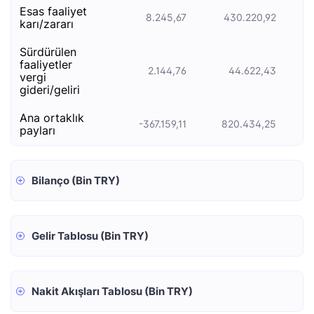
esas faali̇yet
8.245,67
430.220,92
kari/zarari
sürdürülen
faaliyetler
2.144,76
44.622,43
vergi
gideri/geliri
ana ortaklık
-367.159,11
820.434,25
payları
Bilanço (Bin TRY)
Gelir Tablosu (Bin TRY)
Nakit Akışları Tablosu (Bin TRY)