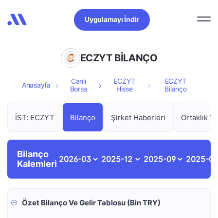
Uygulamayı İndir
ECZYT BİLANÇO
Canlı
ECZYT
ECZYT
Anasayfa
Borsa
Hisse
Bilanço
İST: ECZYT
Bilanço
Şirket Haberleri
Ortaklık Ya
Bilanço
Kalemleri
Özet Bilanço Ve Gelir Tablosu (Bin TRY)