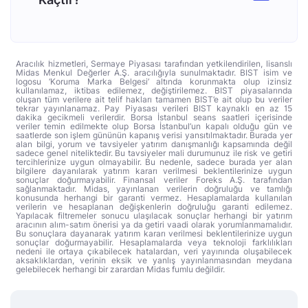
Aracılık hizmetleri, Sermaye Piyasası tarafından yetkilendirilen, lisanslı
Midas Menkul Değerler A.Ş. aracılığıyla sunulmaktadır. BIST isim ve
logosu ‘Koruma Marka Belgesi’ altında korunmakta olup izinsiz
kullanılamaz, iktibas edilemez, değiştirilemez. BIST piyasalarında
oluşan tüm verilere ait telif hakları tamamen BIST’e ait olup bu veriler
tekrar yayınlanamaz. Pay Piyasası verileri BIST kaynaklı en az 15
dakika gecikmeli verilerdir. Borsa İstanbul seans saatleri içerisinde
veriler temin edilmekte olup Borsa İstanbul’un kapalı olduğu gün ve
saatlerde son işlem gününün kapanış verisi yansıtılmaktadır. Burada yer
alan bilgi, yorum ve tavsiyeler yatırım danışmanlığı kapsamında değil
sadece genel niteliktedir. Bu tavsiyeler mali durumunuz ile risk ve getiri
tercihlerinize uygun olmayabilir. Bu nedenle, sadece burada yer alan
bilgilere dayanılarak yatırım kararı verilmesi beklentilerinize uygun
sonuçlar doğurmayabilir. Finansal veriler Foreks A.Ş. tarafından
sağlanmaktadır. Midas, yayınlanan verilerin doğruluğu ve tamlığı
konusunda herhangi bir garanti vermez. Hesaplamalarda kullanılan
verilerin ve hesaplanan değişkenlerin doğruluğu garanti edilemez.
Yapılacak filtremeler sonucu ulaşılacak sonuçlar herhangi bir yatırım
aracının alım-satım önerisi ya da getiri vaadi olarak yorumlanmamalıdır.
Bu sonuçlara dayanarak yatırım kararı verilmesi beklentilerinize uygun
sonuçlar doğurmayabilir. Hesaplamalarda veya teknoloji farklılıkları
nedeni ile ortaya çıkabilecek hatalardan, veri yayınında oluşabilecek
aksaklıklardan, verinin eksik ve yanlış yayınlanmasından meydana
gelebilecek herhangi bir zarardan Midas fumlu değildir.