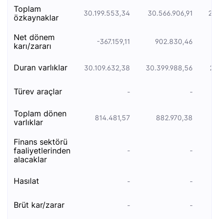
toplam
30.199.553,34
30.566.906,91
25.
özkaynaklar
net dönem
-367.159,11
902.830,46
karı/zararı
duran varliklar
30.109.632,38
30.399.988,56
25
türev araçlar
-
-
toplam dönen
814.481,57
882.970,38
varlıklar
finans sektörü
faaliyetlerinden
-
-
alacaklar
hasılat
-
-
brüt kar/zarar
-
-