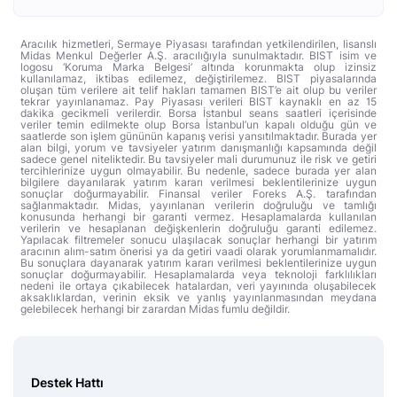
Aracılık hizmetleri, Sermaye Piyasası tarafından yetkilendirilen, lisanslı
Midas Menkul Değerler A.Ş. aracılığıyla sunulmaktadır. BIST isim ve
logosu ‘Koruma Marka Belgesi’ altında korunmakta olup izinsiz
kullanılamaz, iktibas edilemez, değiştirilemez. BIST piyasalarında
oluşan tüm verilere ait telif hakları tamamen BIST’e ait olup bu veriler
tekrar yayınlanamaz. Pay Piyasası verileri BIST kaynaklı en az 15
dakika gecikmeli verilerdir. Borsa İstanbul seans saatleri içerisinde
veriler temin edilmekte olup Borsa İstanbul’un kapalı olduğu gün ve
saatlerde son işlem gününün kapanış verisi yansıtılmaktadır. Burada yer
alan bilgi, yorum ve tavsiyeler yatırım danışmanlığı kapsamında değil
sadece genel niteliktedir. Bu tavsiyeler mali durumunuz ile risk ve getiri
tercihlerinize uygun olmayabilir. Bu nedenle, sadece burada yer alan
bilgilere dayanılarak yatırım kararı verilmesi beklentilerinize uygun
sonuçlar doğurmayabilir. Finansal veriler Foreks A.Ş. tarafından
sağlanmaktadır. Midas, yayınlanan verilerin doğruluğu ve tamlığı
konusunda herhangi bir garanti vermez. Hesaplamalarda kullanılan
verilerin ve hesaplanan değişkenlerin doğruluğu garanti edilemez.
Yapılacak filtremeler sonucu ulaşılacak sonuçlar herhangi bir yatırım
aracının alım-satım önerisi ya da getiri vaadi olarak yorumlanmamalıdır.
Bu sonuçlara dayanarak yatırım kararı verilmesi beklentilerinize uygun
sonuçlar doğurmayabilir. Hesaplamalarda veya teknoloji farklılıkları
nedeni ile ortaya çıkabilecek hatalardan, veri yayınında oluşabilecek
aksaklıklardan, verinin eksik ve yanlış yayınlanmasından meydana
gelebilecek herhangi bir zarardan Midas fumlu değildir.
Destek Hattı