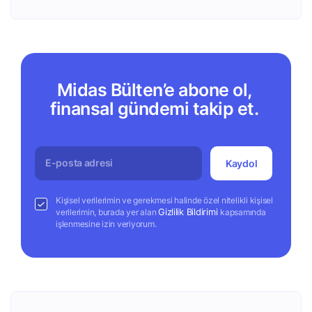
Midas Bülten’e abone ol,
finansal gündemi takip et.
Kaydol
Kişisel verilerimin ve gerekmesi halinde özel nitelikli kişisel
Gizlilik Bildirimi
verilerimin, burada yer alan
kapsamında
işlenmesine izin veriyorum.