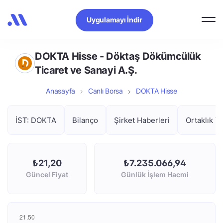
Uygulamayı İndir
DOKTA Hisse - Döktaş Dökümcülük
Ticaret ve Sanayi A.Ş.
Anasayfa
Canlı Borsa
DOKTA Hisse
İST: DOKTA
Bilanço
Şirket Haberleri
Ortaklık Ya
₺21,20
₺7.235.066,94
Güncel Fiyat
Günlük İşlem Hacmi