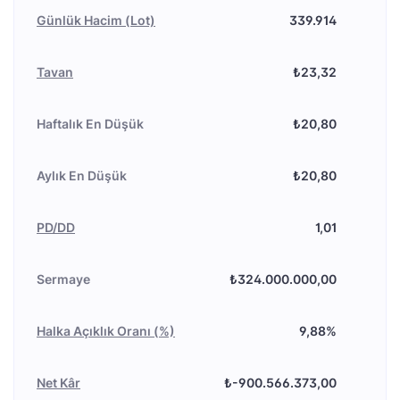
Günlük Hacim (Lot)
339.914
Tavan
₺23,32
Haftalık En Düşük
₺20,80
Aylık En Düşük
₺20,80
PD/DD
1,01
Sermaye
₺324.000.000,00
Halka Açıklık Oranı (%)
9,88%
Net Kâr
₺-900.566.373,00