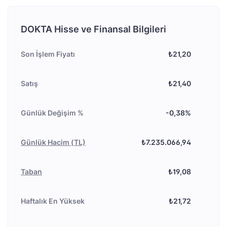
DOKTA Hisse ve Finansal Bilgileri
Son İşlem Fiyatı
₺21,20
Satış
₺21,40
Günlük Değişim %
-0,38%
Günlük Hacim (TL)
₺7.235.066,94
Taban
₺19,08
Haftalık En Yüksek
₺21,72