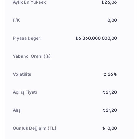
Aylık En Yüksek
₺26,06
F/K
0,00
Piyasa Değeri
₺6.868.800.000,00
Yabancı Oranı (%)
Volatilite
2,26%
Açılış Fiyatı
₺21,28
Alış
₺21,20
Günlük Değişim (TL)
₺-0,08