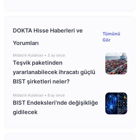
DOKTA Hisse Haberleri ve
Tümünü
Gör
Yorumları
Midas’ın Kulakları •
3 ay once
Teşvik paketinden
yararlanabilecek ihracatı güçlü
BIST şirketleri neler?
Midas’ın Kulakları •
8 ay once
BIST Endeksleri'nde değişikliğe
gidilecek