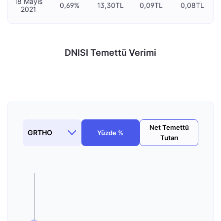
18 Mayıs
0,69%
13,30TL
0,09TL
0,08TL
2021
DNISI Temettü Verimi
Net Temettü
Yüzde %
Tutarı