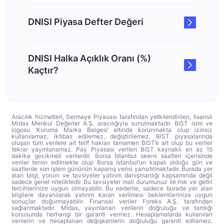
DNISI Piyasa Defter Değeri
DNISI Halka Açıklık Oranı (%)
Kaçtır?
Aracılık hizmetleri, Sermaye Piyasası tarafından yetkilendirilen, lisanslı
Midas Menkul Değerler A.Ş. aracılığıyla sunulmaktadır. BIST isim ve
logosu ‘Koruma Marka Belgesi’ altında korunmakta olup izinsiz
kullanılamaz, iktibas edilemez, değiştirilemez. BIST piyasalarında
oluşan tüm verilere ait telif hakları tamamen BIST’e ait olup bu veriler
tekrar yayınlanamaz. Pay Piyasası verileri BIST kaynaklı en az 15
dakika gecikmeli verilerdir. Borsa İstanbul seans saatleri içerisinde
veriler temin edilmekte olup Borsa İstanbul’un kapalı olduğu gün ve
saatlerde son işlem gününün kapanış verisi yansıtılmaktadır. Burada yer
alan bilgi, yorum ve tavsiyeler yatırım danışmanlığı kapsamında değil
sadece genel niteliktedir. Bu tavsiyeler mali durumunuz ile risk ve getiri
tercihlerinize uygun olmayabilir. Bu nedenle, sadece burada yer alan
bilgilere dayanılarak yatırım kararı verilmesi beklentilerinize uygun
sonuçlar doğurmayabilir. Finansal veriler Foreks A.Ş. tarafından
sağlanmaktadır. Midas, yayınlanan verilerin doğruluğu ve tamlığı
konusunda herhangi bir garanti vermez. Hesaplamalarda kullanılan
verilerin ve hesaplanan değişkenlerin doğruluğu garanti edilemez.