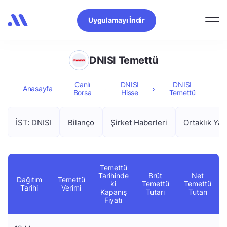
Uygulamayı İndir
DNISI Temettü
Canlı
DNISI
DNISI
Anasayfa
Borsa
Hisse
Temettü
İST: DNISI
Bilanço
Şirket Haberleri
Ortaklık Yap
Temettü
Tarihinde
Brüt
Net
Dağıtım
Temettü
ki
Temettü
Temettü
Tarihi
Verimi
Kapanış
Tutarı
Tutarı
Fiyatı