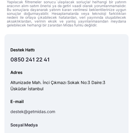
Yapılacak filtremeler sonucu ulaşılacak sonuçlar herhangi bir yatırım
aracının alım-satım önerisi ya da getiri vaadi olarak yorumlanmamalıdır.
Bu sonuçlara dayanarak yatırım kararı verilmesi beklentilerinize uygun
sonuçlar doğurmayabilir. Hesaplamalarda veya teknoloji farklılıkları
nedeni ile ortaya çıkabilecek hatalardan, veri yayınında oluşabilecek
aksaklıklardan, verinin eksik ve yanlış yayınlanmasından meydana
gelebilecek herhangi bir zarardan Midas fumlu değildir.
Destek Hattı
0850 241 22 41
Adres
Altunizade Mah. İnci Çıkmazı Sokak No:3 Daire:3
Üsküdar İstanbul
E-mail
destek@getmidas.com
Sosyal Medya