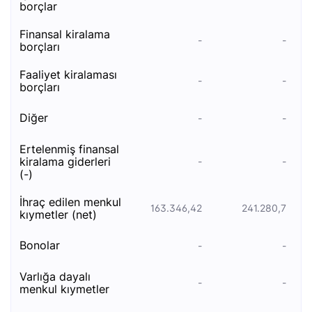
borçlar
finansal kiralama
-
-
borçları
faaliyet kiralaması
-
-
borçları
diğer
-
-
ertelenmiş finansal
kiralama giderleri
-
-
(-)
i̇hraç edi̇len menkul
163.346,42
241.280,7
kiymetler (net)
bonolar
-
-
varlığa dayalı
-
-
menkul kıymetler