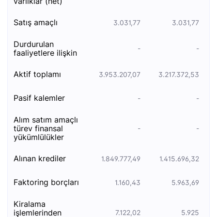
varliklar (net)
satış amaçlı
3.031,77
3.031,77
durdurulan
-
-
faaliyetlere i̇lişkin
akti̇f toplami
3.953.207,07
3.217.372,53
pasi̇f kalemler
-
-
alim satim amaçli
türev fi̇nansal
-
-
yükümlülükler
alinan kredi̇ler
1.849.777,49
1.415.696,32
faktori̇ng borçlari
1.160,43
5.963,69
ki̇ralama
i̇şlemleri̇nden
7.122,02
5.925