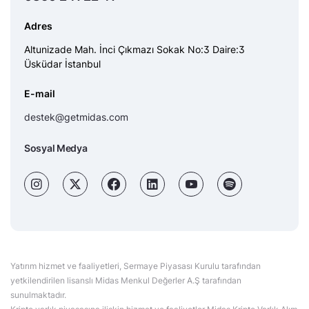
Adres
Altunizade Mah. İnci Çıkmazı Sokak No:3 Daire:3
Üsküdar İstanbul
E-mail
destek@getmidas.com
Sosyal Medya
Yatırım hizmet ve faaliyetleri, Sermaye Piyasası Kurulu tarafından
yetkilendirilen lisanslı Midas Menkul Değerler A.Ş tarafından
sunulmaktadır.