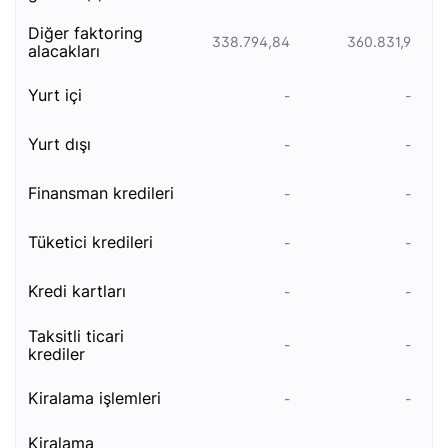
diğer faktoring
338.794,84
360.831,9
alacakları
yurt i̇çi
-
-
yurt dışı
-
-
fi̇nansman kredi̇leri̇
-
-
tüketici kredileri
-
-
kredi kartları
-
-
taksitli ticari
-
-
krediler
ki̇ralama i̇şlemleri̇
-
-
kiralama