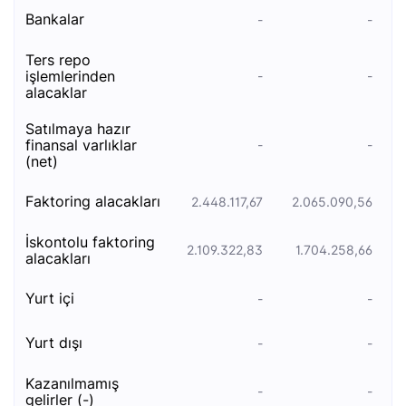
bankalar
-
-
ters repo
i̇şlemleri̇nden
-
-
alacaklar
satilmaya hazir
fi̇nansal varliklar
-
-
(net)
faktori̇ng alacaklari
2.448.117,67
2.065.090,56
i̇skontolu faktoring
2.109.322,83
1.704.258,66
alacakları
yurt i̇çi
-
-
yurt dışı
-
-
kazanılmamış
-
-
gelirler (-)