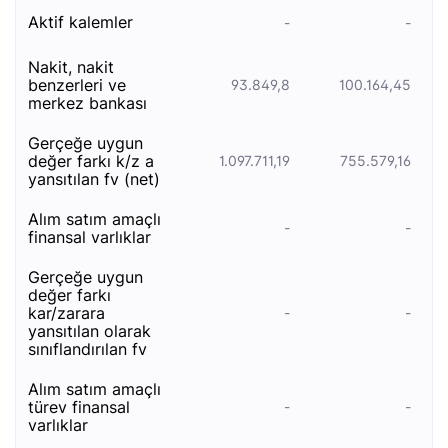
akti̇f kalemler
-
-
naki̇t, naki̇t
benzerleri̇ ve
93.849,8
100.164,45
merkez bankasi
gerçeğe uygun
değer farki k/z a
1.097.711,19
755.579,16
yansitilan fv (net)
alım satım amaçlı
-
-
finansal varlıklar
gerçeğe uygun
değer farkı
kar/zarara
-
-
yansıtılan olarak
sınıflandırılan fv
alım satım amaçlı
türev finansal
-
-
varlıklar