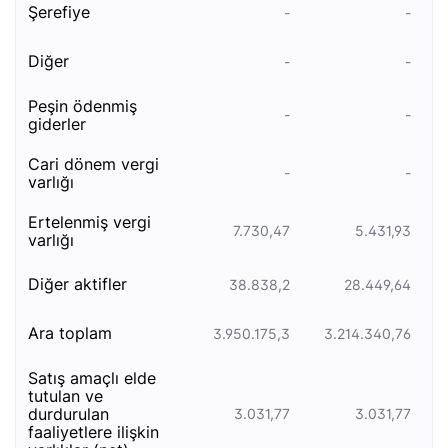
şerefiye
-
-
diğer
-
-
peşi̇n ödenmi̇ş
-
-
gi̇derler
cari̇ dönem vergi̇
-
-
varliği
ertelenmi̇ş vergi̇
7.730,47
5.431,93
varliği
di̇ğer akti̇fler
38.838,2
28.449,64
ara toplam
3.950.175,3
3.214.340,76
satiş amaçli elde
tutulan ve
durdurulan
3.031,77
3.031,77
faali̇yetlere i̇li̇şki̇n