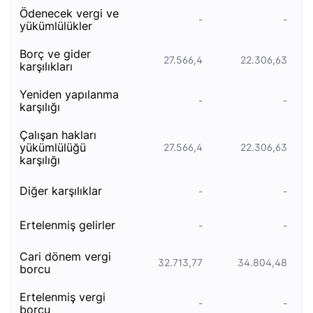
ödenecek vergi̇ ve
-
-
yükümlülükler
borç ve gi̇der
27.566,4
22.306,63
karşiliklari
yeniden yapılanma
-
-
karşılığı
çalışan hakları
yükümlülüğü
27.566,4
22.306,63
karşılığı
diğer karşılıklar
-
-
ertelenmi̇ş geli̇rler
-
-
cari̇ dönem vergi̇
32.713,77
34.804,48
borcu
ertelenmi̇ş vergi̇
-
-
borcu