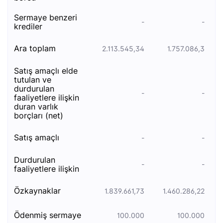
sermaye benzeri̇
-
-
kredi̇ler
ara toplam
2.113.545,34
1.757.086,3
satiş amaçli elde
tutulan ve
durdurulan
-
-
faali̇yetlere i̇li̇şki̇n
duran varlik
borçlari (net)
satış amaçlı
-
-
durdurulan
-
-
faaliyetlere i̇lişkin
özkaynaklar
1.839.661,73
1.460.286,22
ödenmiş sermaye
100.000
100.000