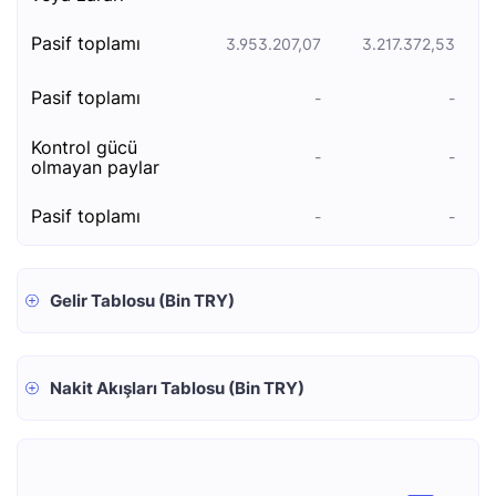
pasi̇f toplami
3.953.207,07
3.217.372,53
pasi̇f toplami
-
-
kontrol gücü
-
-
olmayan paylar
pasi̇f toplami
-
-
Gelir Tablosu (Bin TRY)
Nakit Akışları Tablosu (Bin TRY)