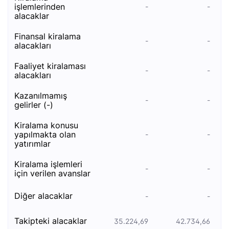
i̇şlemlerinden
-
-
alacaklar
finansal kiralama
-
-
alacakları
faaliyet kiralaması
-
-
alacakları
kazanılmamış
-
-
gelirler (-)
kiralama konusu
yapılmakta olan
-
-
yatırımlar
kiralama i̇şlemleri
-
-
i̇çin verilen avanslar
di̇ğer alacaklar
-
-
taki̇pteki̇ alacaklar
35.224,69
42.734,66