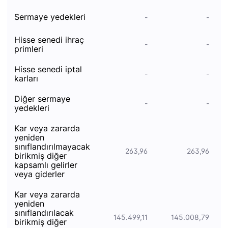
sermaye yedekleri
-
-
hisse senedi i̇hraç
-
-
primleri
hisse senedi i̇ptal
-
-
karları
diğer sermaye
-
-
yedekleri
kar veya zararda
yeniden
sınıflandırılmayacak
263,96
263,96
birikmiş diğer
kapsamlı gelirler
veya giderler
kar veya zararda
yeniden
sınıflandırılacak
145.499,11
145.008,79
birikmiş diğer