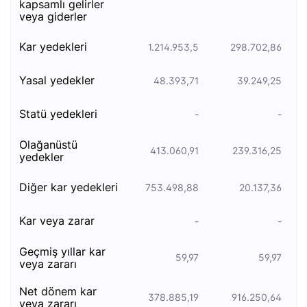
kapsamlı gelirler
veya giderler
kar yedekleri
1.214.953,5
298.702,86
yasal yedekler
48.393,71
39.249,25
statü yedekleri
-
-
olağanüstü
413.060,91
239.316,25
yedekler
diğer kar yedekleri
753.498,88
20.137,36
kar veya zarar
-
-
geçmiş yıllar kar
59,97
59,97
veya zararı
net dönem kar
378.885,19
916.250,64
veya zararı