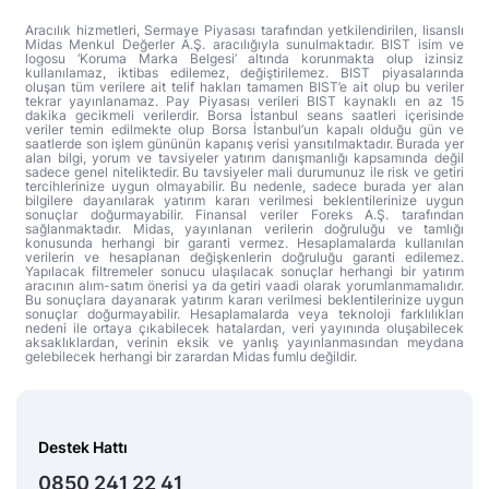
Aracılık hizmetleri, Sermaye Piyasası tarafından yetkilendirilen, lisanslı
Midas Menkul Değerler A.Ş. aracılığıyla sunulmaktadır. BIST isim ve
logosu ‘Koruma Marka Belgesi’ altında korunmakta olup izinsiz
kullanılamaz, iktibas edilemez, değiştirilemez. BIST piyasalarında
oluşan tüm verilere ait telif hakları tamamen BIST’e ait olup bu veriler
tekrar yayınlanamaz. Pay Piyasası verileri BIST kaynaklı en az 15
dakika gecikmeli verilerdir. Borsa İstanbul seans saatleri içerisinde
veriler temin edilmekte olup Borsa İstanbul’un kapalı olduğu gün ve
saatlerde son işlem gününün kapanış verisi yansıtılmaktadır. Burada yer
alan bilgi, yorum ve tavsiyeler yatırım danışmanlığı kapsamında değil
sadece genel niteliktedir. Bu tavsiyeler mali durumunuz ile risk ve getiri
tercihlerinize uygun olmayabilir. Bu nedenle, sadece burada yer alan
bilgilere dayanılarak yatırım kararı verilmesi beklentilerinize uygun
sonuçlar doğurmayabilir. Finansal veriler Foreks A.Ş. tarafından
sağlanmaktadır. Midas, yayınlanan verilerin doğruluğu ve tamlığı
konusunda herhangi bir garanti vermez. Hesaplamalarda kullanılan
verilerin ve hesaplanan değişkenlerin doğruluğu garanti edilemez.
Yapılacak filtremeler sonucu ulaşılacak sonuçlar herhangi bir yatırım
aracının alım-satım önerisi ya da getiri vaadi olarak yorumlanmamalıdır.
Bu sonuçlara dayanarak yatırım kararı verilmesi beklentilerinize uygun
sonuçlar doğurmayabilir. Hesaplamalarda veya teknoloji farklılıkları
nedeni ile ortaya çıkabilecek hatalardan, veri yayınında oluşabilecek
aksaklıklardan, verinin eksik ve yanlış yayınlanmasından meydana
gelebilecek herhangi bir zarardan Midas fumlu değildir.
Destek Hattı
0850 241 22 41