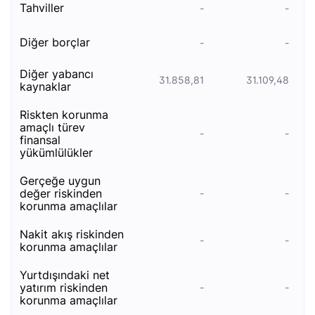
tahviller
-
-
di̇ğer borçlar
-
-
di̇ğer yabanci
31.858,81
31.109,48
kaynaklar
ri̇skten korunma
amaçli türev
-
-
fi̇nansal
yükümlülükler
gerçeğe uygun
değer riskinden
-
-
korunma amaçlılar
nakit akış riskinden
-
-
korunma amaçlılar
yurtdışındaki net
yatırım riskinden
-
-
korunma amaçlılar