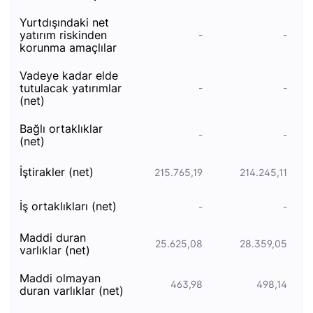
yurtdışındaki net
yatırım riskinden
-
-
korunma amaçlılar
vadeye kadar elde
tutulacak yatirimlar
-
-
(net)
bağli ortakliklar
-
-
(net)
i̇şti̇rakler (net)
215.765,19
214.245,11
i̇ş ortakliklari (net)
-
-
maddi̇ duran
25.625,08
28.359,05
varliklar (net)
maddi̇ olmayan
463,98
498,14
duran varliklar (net)