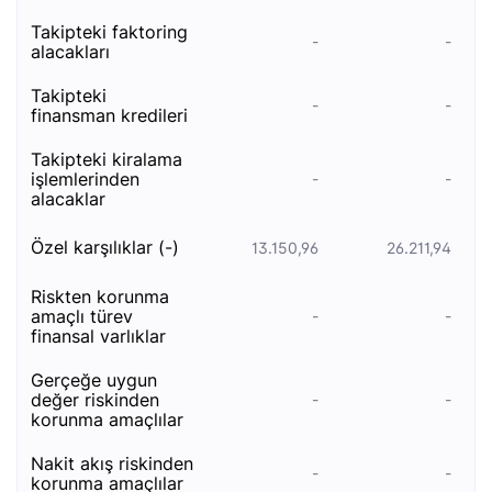
takipteki faktoring
-
-
alacakları
takipteki
-
-
finansman kredileri
takipteki kiralama
i̇şlemlerinden
-
-
alacaklar
özel karşılıklar (-)
13.150,96
26.211,94
ri̇skten korunma
amaçli türev
-
-
fi̇nansal varliklar
gerçeğe uygun
değer riskinden
-
-
korunma amaçlılar
nakit akış riskinden
-
-
korunma amaçlılar