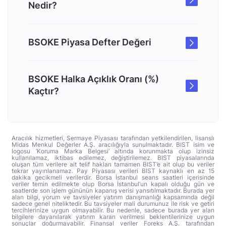
Nedir?
BSOKE Piyasa Defter Değeri
BSOKE Halka Açıklık Oranı (%)
Kaçtır?
Aracılık hizmetleri, Sermaye Piyasası tarafından yetkilendirilen, lisanslı
Midas Menkul Değerler A.Ş. aracılığıyla sunulmaktadır. BIST isim ve
logosu ‘Koruma Marka Belgesi’ altında korunmakta olup izinsiz
kullanılamaz, iktibas edilemez, değiştirilemez. BIST piyasalarında
oluşan tüm verilere ait telif hakları tamamen BIST’e ait olup bu veriler
tekrar yayınlanamaz. Pay Piyasası verileri BIST kaynaklı en az 15
dakika gecikmeli verilerdir. Borsa İstanbul seans saatleri içerisinde
veriler temin edilmekte olup Borsa İstanbul’un kapalı olduğu gün ve
saatlerde son işlem gününün kapanış verisi yansıtılmaktadır. Burada yer
alan bilgi, yorum ve tavsiyeler yatırım danışmanlığı kapsamında değil
sadece genel niteliktedir. Bu tavsiyeler mali durumunuz ile risk ve getiri
tercihlerinize uygun olmayabilir. Bu nedenle, sadece burada yer alan
bilgilere dayanılarak yatırım kararı verilmesi beklentilerinize uygun
sonuçlar doğurmayabilir. Finansal veriler Foreks A.Ş. tarafından