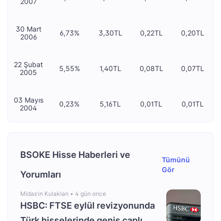
2007
30 Mart
6,73%
3,30TL
0,22TL
0,20TL
2006
22 Şubat
5,55%
1,40TL
0,08TL
0,07TL
2005
03 Mayıs
0,23%
5,16TL
0,01TL
0,01TL
2004
BSOKE Hisse Haberleri ve
Tümünü
Gör
Yorumları
Midas’ın Kulakları •
4 gün once
HSBC: FTSE eylül revizyonunda
Türk hisselerinde geniş çaplı