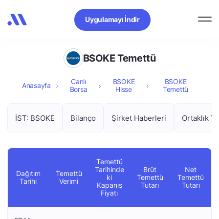
Uygulamayı İndir
BSOKE Temettü
Canlı
BSOKE
BSOKE
Anasayfa
Borsa
Hisse
Temettü
İST: BSOKE
Bilanço
Şirket Haberleri
Ortaklık Ya
Temettü
Tarihinde
Brüt
Net
Dağıtım
Temettü
ki
Temettü
Temettü
Tarihi
Verimi
Kapanış
Tutarı
Tutarı
Fiyatı