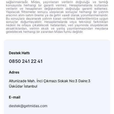
sağlanmaktadır. Midas, yayınlanan verilerin doğruluğu ve tamlığı
konusunda herhangi bir garanti vermez. Hesaplamalarda kullanılan
verilerin ve hesaplanan değişkenlerin doğruluğu garanti edilemez.
Yapılacak filtremeler sonucu ulaşılacak sonuçlar herhangi bir yatırım
aracının alım-satım önerisi ya da getiri vaadi olarak yorumlanmamalıdır.
Bu sonuçlara dayanarak yatırım kararı verilmesi beklentilerinize uygun
sonuçlar doğurmayabilir. Hesaplamalarda veya teknoloji farklılıkları
nedeni ile ortaya çıkabilecek hatalardan, veri yayınında oluşabilecek
aksaklıklardan, verinin eksik ve yanlış yayınlanmasından meydana
gelebilecek herhangi bir zarardan Midas fumlu değildir.
Destek Hattı
0850 241 22 41
Adres
Altunizade Mah. İnci Çıkmazı Sokak No:3 Daire:3
Üsküdar İstanbul
E-mail
destek@getmidas.com