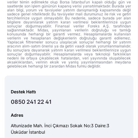
veriler temin edilmekte olup Borsa İstanbul’un kapalı olduğu gün ve
saatlerde son işlem gününün kapanış verisi yansıtılmaktadır. Burada yer
alan bilgi, yorum ve tavsiyeler yatırım danışmanlığı kapsamında değil
sadece genel niteliktedir. Bu tavsiyeler mali durumunuz ile risk ve getiri
tercihlerinize uygun olmayabilir. Bu nedenle, sadece burada yer alan
bilgilere dayanılarak yatırım kararı verilmesi beklentilerinize uygun
sonuçlar doğurmayabilir. Finansal veriler Foreks A.Ş. tarafından
sağlanmaktadır. Midas, yayınlanan verilerin doğruluğu ve tamlığı
konusunda herhangi bir garanti vermez. Hesaplamalarda kullanılan
verilerin ve hesaplanan değişkenlerin doğruluğu garanti edilemez.
Yapılacak filtremeler sonucu ulaşılacak sonuçlar herhangi bir yatırım
aracının alım-satım önerisi ya da getiri vaadi olarak yorumlanmamalıdır.
Bu sonuçlara dayanarak yatırım kararı verilmesi beklentilerinize uygun
sonuçlar doğurmayabilir. Hesaplamalarda veya teknoloji farklılıkları
nedeni ile ortaya çıkabilecek hatalardan, veri yayınında oluşabilecek
aksaklıklardan, verinin eksik ve yanlış yayınlanmasından meydana
gelebilecek herhangi bir zarardan Midas fumlu değildir.
Destek Hattı
0850 241 22 41
Adres
Altunizade Mah. İnci Çıkmazı Sokak No:3 Daire:3
Üsküdar İstanbul