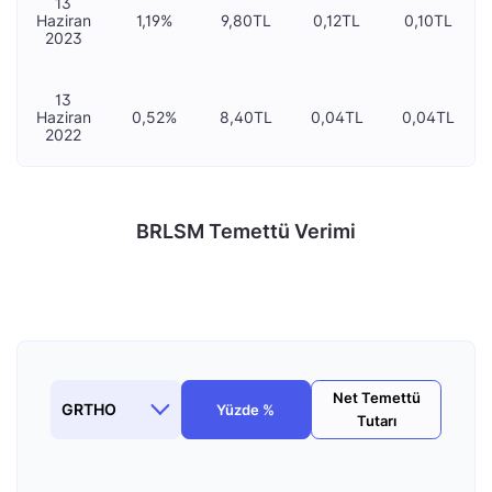
13
Haziran
1,19%
9,80TL
0,12TL
0,10TL
2023
13
Haziran
0,52%
8,40TL
0,04TL
0,04TL
2022
BRLSM Temettü Verimi
Net Temettü
Yüzde %
Tutarı