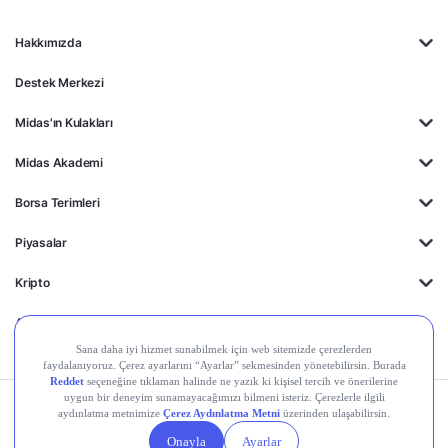
Hakkımızda
Destek Merkezi
Midas'ın Kulakları
Midas Akademi
Borsa Terimleri
Piyasalar
Kripto
Ayrıcalıklar
Kişisel Verilerin
Gizlilik
Yasal
Çerez
Korunması
Politikası
Duyurular
Ayarları