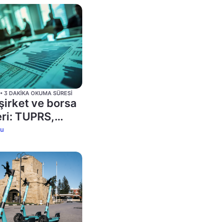
 • 3 DAKIKA OKUMA SÜRESI
irket ve borsa
ri: TUPRS,
 THYAO,
ku
 BINBN