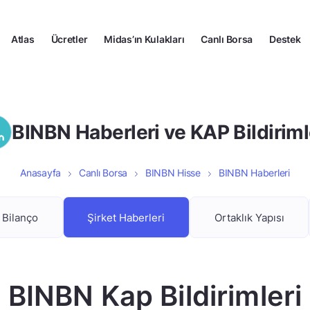
Atlas
Ücretler
Midas’ın Kulakları
Canlı Borsa
Destek
BINBN Haberleri ve KAP Bildiriml
Anasayfa
Canlı Borsa
BINBN Hisse
BINBN Haberleri
Bilanço
Şirket Haberleri
Ortaklık Yapısı
BINBN Kap Bildirimleri