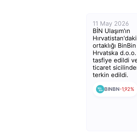
11 May 2026
BİN Ulaşım'ın
Hırvatistan'daki
ortaklığı BinBin
Hrvatska d.o.o.
tasfiye edildi v
ticaret sicilind
terkin edildi.
BINBN
-1,92%