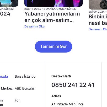
UMA SÜRESI
KAS 11, 2024 • 2 DAKIKA OKUMA SÜRESI
EKI 09, 2024
 2024
Yabancı yatırımcıların
Binbin 
en çok alım-satım
nasıl b
yaptığı hisseler (Ekim)
Devamını Oku
Devamını O
Tamamını Gör
Destek Hattı
mızda
Borsa İstanbul
0850 241 22 41
 Merkezi
ABD Borsaları
Adres
ın
Fon
Altunizade Mah. İnci
arı