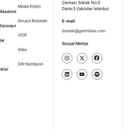
Çıkmazı Sokak No:3
Midas Kripto
Daire:3 Üsküdar İstanbul
 Akademi
Avrupa Borsaları
E-mail
Terimleri
destek@getmidas.com
VİOP
lar
Sosyal Medya
Atlas
Sıfır Komisyon
ıklar
Kredili Yatırım
Ücretler
Kariyer