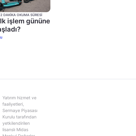
 • 2 DAKIKA OKUMA SÜRESI
ilk işlem gününe
aşladı?
ku
Yatırım hizmet ve
faaliyetleri,
Sermaye Piyasası
Kurulu tarafından
yetkilendirilen
lisanslı Midas
Menkul Değerler