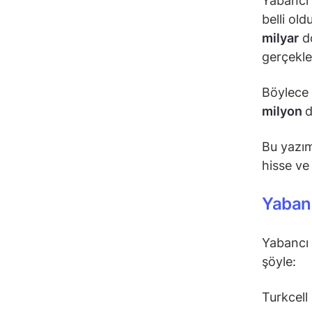
Yabancı 
belli ol
milyar
do
gerçekleş
Böylece 
milyon
d
Bu yazım
hisse ve 
Yabanc
Yabancı 
şöyle:
Turkcell 