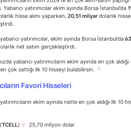
yatırımcıların Ekim 2024’te en çok alım-satım yaptığı 
du. Yabancı yatırımcılar ekim ayında Borsa İstanbul’da
1
larlık hisse alımı yaparken,
20,51 milyar
dolarlık hisse
tirdi.
yabancı yatırımcılar, ekim ayında Borsa İstanbul’da
63
olarlık net satım gerçekleştirdi.
ızda yabancı yatırımcıların ekim ayında en çok aldığı i
en çok sattığı ilk 10 hisseyi bulabilirsin.
ıların Favori Hisseleri
yatırımcıların ekim ayında nette en çok aldığı ilk 10 hi
(
TCELL
)
25,70 milyon dolar