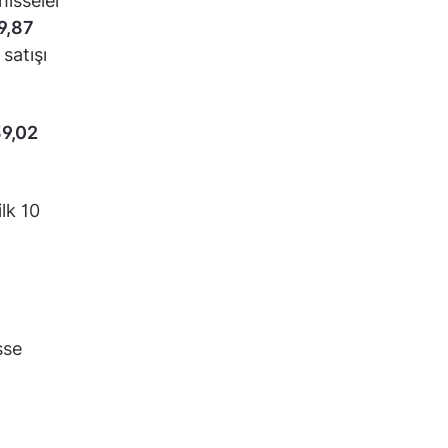
hisseler
9,87
 satışı
9,02
lk 10
sse