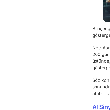
Bu içeri
gösterge
Not: Aşa
200 günl
üstünde,
gösterge
Söz konu
sonunda 
atabilirs
Al Sin