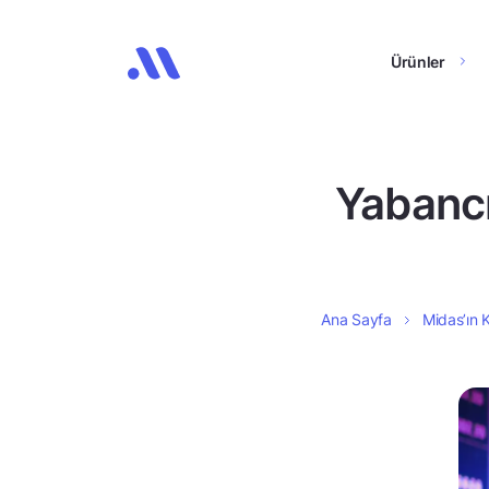
Ürünler
Yabancı
Ana Sayfa
Midas’ın K