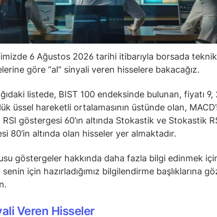
ğimizde 6 Ağustos 2026 tarihi itibarıyla borsada teknik
lerine göre “al” sinyali veren hisselere bakacağız.
ğıdaki listede, BIST 100 endeksinde bulunan, fiyatı 9, 
ük üssel hareketli ortalamasının üstünde olan, MACD’s
 RSI göstergesi 60’ın altında Stokastik ve Stokastik R
si 80’in altında olan hisseler yer almaktadır.
su göstergeler hakkında daha fazla bilgi edinmek içi
senin için hazırladığımız bilgilendirme başlıklarına gö
in.
yali Veren Hisseler