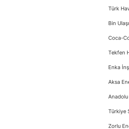
Türk Hav
Bin Ulaşı
Coca-Col
Tekfen H
Enka İnş
Aksa Ene
Anadolu 
Türkiye 
Zorlu Ene