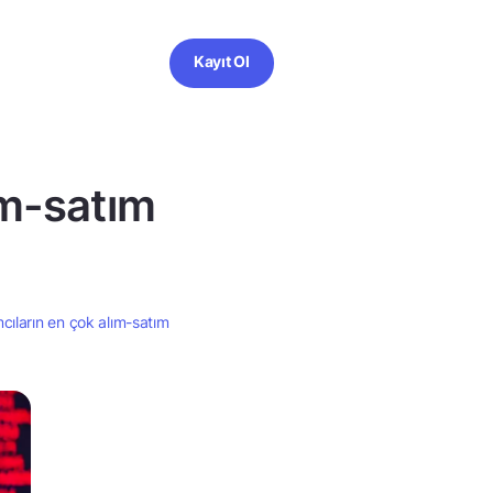
Kayıt Ol
ım-satım
cıların en çok alım-satım