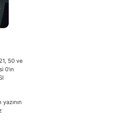
21, 50 ve
i 0’ın
SI
n yazının
z