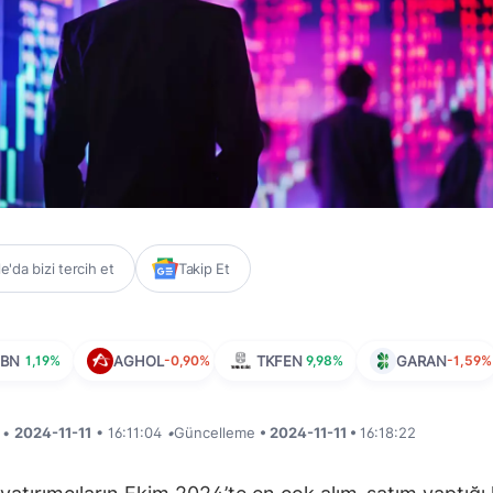
'da bizi tercih et
Takip Et
NBN
1,19%
AGHOL
-0,90%
TKFEN
9,98%
GARAN
-1,59%
i •
2024-11-11
• 16:11:04
•
Güncelleme
• 2024-11-11 •
16:18:22