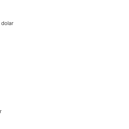
 dolar
r