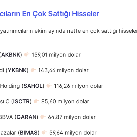
ıların En Çok Sattığı Hisseler
yatırımcıların ekim ayında nette en çok sattığı hisseler
(
AKBNK
)
159,01 milyon dolar
di (
YKBNK
)
143,66 milyon dolar
Holding (
SAHOL
)
116,26 milyon dolar
sı C (
ISCTR
)
85,60 milyon dolar
BBVA (
GARAN
)
64,87 milyon dolar
azalar (
BIMAS
)
59,64 milyon dolar