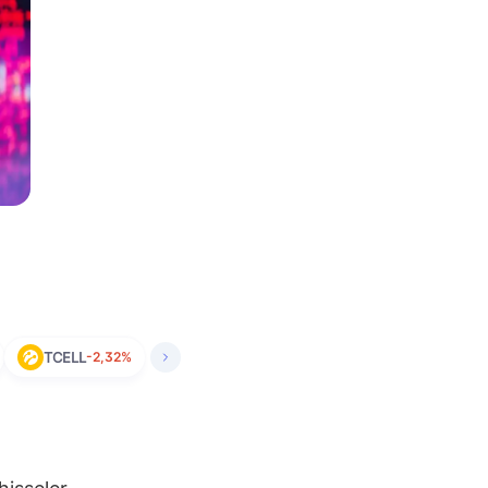
TCELL
-2,32%