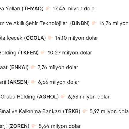
a Yolları (
THYAO
)
17,46 milyon dolar
m ve Akıllı Şehir Teknolojileri (
BINBN
)
14,76 milyon
a İçecek (
CCOLA
)
14,10 milyon dolar
olding (
TKFEN
)
10,27 milyon dolar
aat (
ENKAI
)
7,76 milyon dolar
rji (
AKSEN
)
6,66 milyon dolar
Grubu Holding (
AGHOL
)
6,63 milyon dolar
Sınai ve Kalkınma Bankası (
TSKB
)
5,97 milyon dola
rji (
ZOREN
)
5,64 milyon dolar