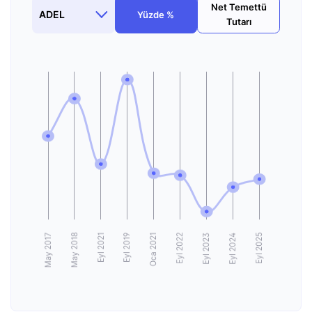
Net Temettü
Yüzde %
Tutarı