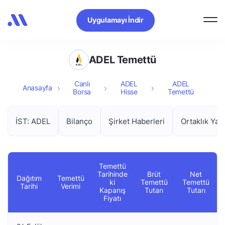
Uygulamayı İndir
ADEL Temettü
Canlı
ADEL
ADEL
Anasayfa
Borsa
Hisse
Temettü
İST: ADEL
Bilanço
Şirket Haberleri
Ortaklık Yapı
Temettü
Tarihinde
Brüt
Net
Dağıtım
Temettü
ki
Temettü
Temettü
Tarihi
Verimi
Kapanış
Tutarı
Tutarı
Fiyatı