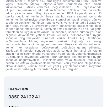
Midas Menkul Değerler A.Ş. aracılığıyla sunulmaktadır. BIST isim ve
logosu ‘Koruma Marka Belgesi’ altında korunmakta olup izinsiz
kullanılamaz, iktibas edilemez, değiştirilemez. BIST piyasalarında
oluşan tüm verilere ait telif hakları tamamen BIST’e ait olup bu veriler
tekrar yayınlanamaz. Pay Piyasası verileri BIST kaynaklı en az 15
dakika gecikmeli verilerdir. Borsa İstanbul seans saatleri içerisinde
veriler temin edilmekte olup Borsa İstanbul’un kapalı olduğu gün ve
saatlerde son işlem gününün kapanış verisi yansıtılmaktadır. Burada yer
alan bilgi, yorum ve tavsiyeler yatırım danışmanlığı kapsamında değil
sadece genel niteliktedir. Bu tavsiyeler mali durumunuz ile risk ve getiri
tercihlerinize uygun olmayabilir. Bu nedenle, sadece burada yer alan
bilgilere dayanılarak yatırım kararı verilmesi beklentilerinize uygun
sonuçlar doğurmayabilir. Finansal veriler Foreks A.Ş. tarafından
sağlanmaktadır. Midas, yayınlanan verilerin doğruluğu ve tamlığı
konusunda herhangi bir garanti vermez. Hesaplamalarda kullanılan
verilerin ve hesaplanan değişkenlerin doğruluğu garanti edilemez.
Yapılacak filtremeler sonucu ulaşılacak sonuçlar herhangi bir yatırım
aracının alım-satım önerisi ya da getiri vaadi olarak yorumlanmamalıdır.
Bu sonuçlara dayanarak yatırım kararı verilmesi beklentilerinize uygun
sonuçlar doğurmayabilir. Hesaplamalarda veya teknoloji farklılıkları
nedeni ile ortaya çıkabilecek hatalardan, veri yayınında oluşabilecek
aksaklıklardan, verinin eksik ve yanlış yayınlanmasından meydana
gelebilecek herhangi bir zarardan Midas fumlu değildir.
Destek Hattı
0850 241 22 41