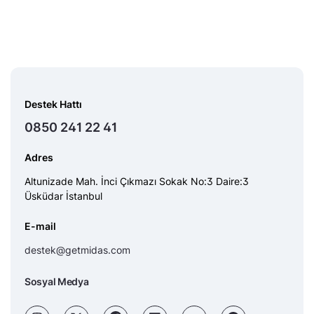
Destek Hattı
0850 241 22 41
Adres
Altunizade Mah. İnci Çıkmazı Sokak No:3 Daire:3
Üsküdar İstanbul
E-mail
destek@getmidas.com
Sosyal Medya