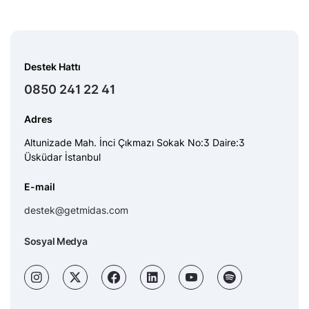
Destek Hattı
0850 241 22 41
Adres
Altunizade Mah. İnci Çıkmazı Sokak No:3 Daire:3
Üsküdar İstanbul
E-mail
destek@getmidas.com
Sosyal Medya