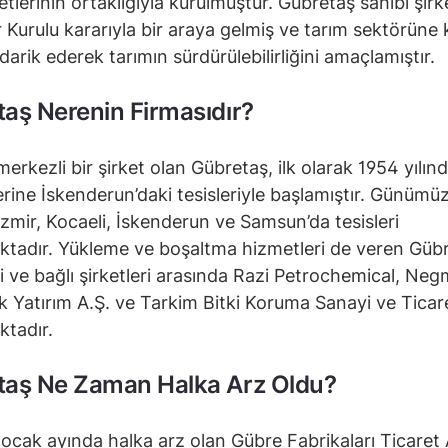
etlerinin ortaklığıyla kurulmuştur. Gübretaş sahibi şirke
 Kurulu kararıyla bir araya gelmiş ve tarım sektörüne
darik ederek tarımın sürdürülebilirliğini amaçlamıştır.
aş Nerenin Firmasıdır?
merkezli bir şirket olan Gübretaş, ilk olarak 1954 yılın
lerine İskenderun’daki tesisleriyle başlamıştır. Günümü
 İzmir, Kocaeli, İskenderun ve Samsun’da tesisleri
tadır. Yükleme ve boşaltma hizmetleri de veren Güb
eri ve bağlı şirketleri arasında Razi Petrochemical, Ne
ik Yatırım A.Ş. ve Tarkim Bitki Koruma Sanayi ve Ticar
ktadır.
taş Ne Zaman Halka Arz Oldu?
 ocak ayında halka arz olan Gübre Fabrikaları Ticaret 