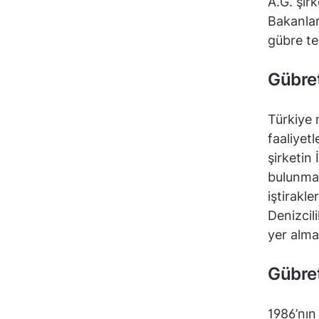
A.G. şirk
Bakanlar
gübre te
Gübret
Türkiye 
faaliyet
şirketin
bulunmak
iştirakl
Denizcil
yer alma
Gübre
1986’nın