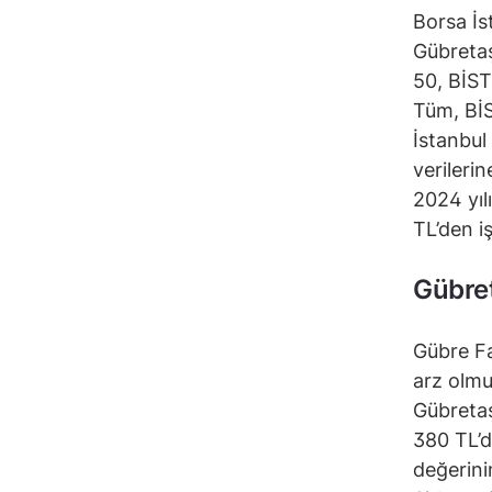
Borsa İs
Gübretaş
50, BİST
Tüm, BİS
İstanbul
verileri
2024 yıl
TL’den i
Gübret
Gübre Fa
arz olmu
Gübretaş
380 TL’d
değerini