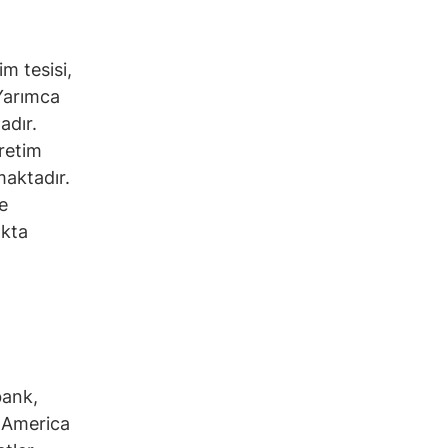
m tesisi,
 Yarımca
adır.
üretim
maktadır.
e
ıkta
bank,
f America