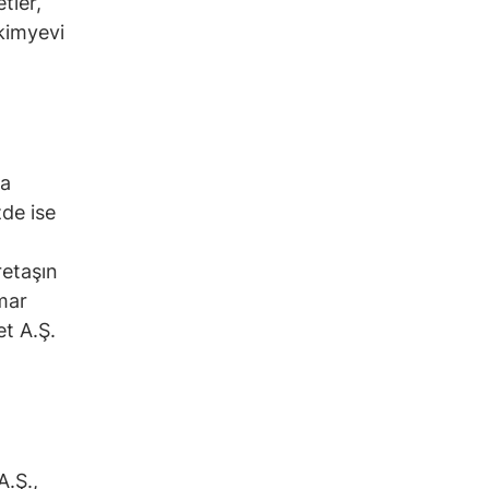
tler,
 kimyevi
da
zde ise
retaşın
gmar
et A.Ş.
A.Ş.,