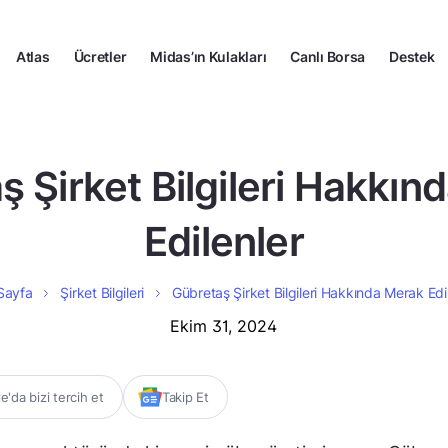
Atlas
Ücretler
Midas’ın Kulakları
Canlı Borsa
Destek
ş Şirket Bilgileri Hakkın
Edilenler
Sayfa
Şirket Bilgileri
Gübretaş Şirket Bilgileri Hakkında Merak Edi
Ekim 31, 2024
'da bizi tercih et
Takip Et