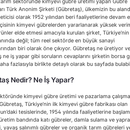
tarım sektöründe kimyevi gübre üretimi yapan Gübre
arı Türk Anonim Şirketi (Gübretaş), ülkemizin bu alan
eticisi olarak 1952 yılından beri faaliyetlerine devam e
tçisinin kimyevi gübrelerden yararlanarak yüksek verim
 ürünler elde etmesi amacıyla kurulan şirket, Türkiye’ni
anında değil; tüm reel sektörde en büyük sanayi
arından biri olarak öne çıkıyor. Gübretaş ne üretiyor v
 ne iş yapar gibi soruların cevaplarını şirketin borsa 
ha fazlasıyla birlikte detaylı olarak bu sayfada bulabil
aş Nedir? Ne İş Yapar?
ktöründe kimyevi gübre üretimi ve pazarlama çalışmal
Gübretaş, Türkiye’nin ilk kimyevi gübre fabrikası olan
n’daki tesislerinde, 1954 yılında faaliyetlerine başlamı
 üretim bandında katı gübreler, damla sulama ve yapr
i, yavaş salınımlı gübreler ve organik tarım gübreleri y