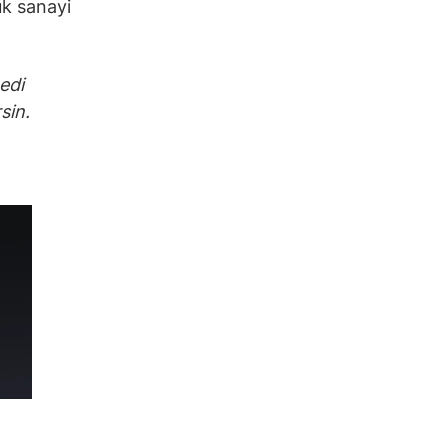
ük sanayi
edi
sin.