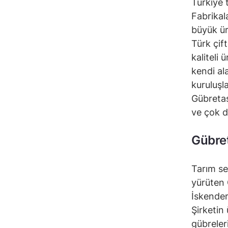
Türkiye 
Fabrikal
büyük ür
Türk çif
kaliteli
kendi al
kuruluşl
Gübretaş
ve çok da
Gübret
Tarım se
yürüten 
İskenderu
Şirketin
gübreler