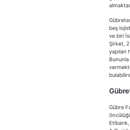
almaktad
Gübretaş
beş loji
ve biri 
Şirket, 
yapılan 
Bununla b
vermekte
bulabilir
Gübret
Gübre Fa
öncülüğü
Etibank,