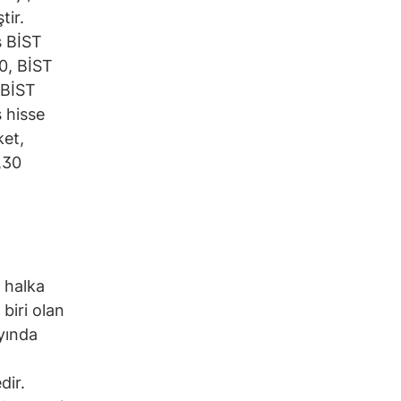
tir.
ş BİST
50, BİST
 BİST
 hisse
ket,
,30
e halka
biri olan
yında
dir.