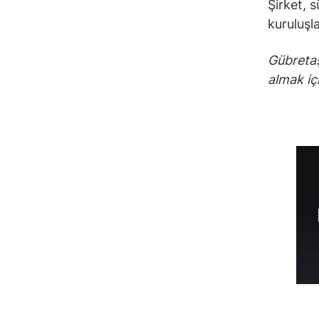
Şirket, 
kuruluşl
Gübretaş
almak iç