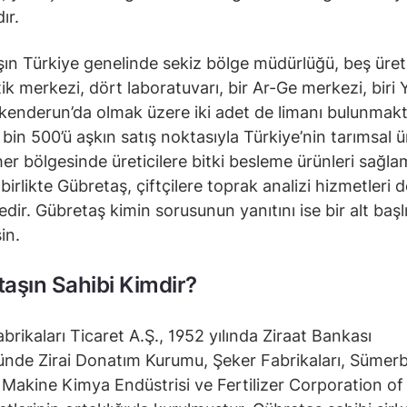
ır.
ın Türkiye genelinde sekiz bölge müdürlüğü, beş üreti
stik merkezi, dört laboratuvarı, bir Ar-Ge merkezi, biri
İskenderun’da olmak üzere iki adet de limanı bulunmakt
2 bin 500’ü aşkın satış noktasıyla Türkiye’nin tarımsal 
her bölgesinde üreticilere bitki besleme ürünleri sağla
irlikte Gübretaş, çiftçilere toprak analizi hizmetleri d
dir. Gübretaş kimin sorusunun yanıtını ise bir alt başl
sin.
aşın Sahibi Kimdir?
brikaları Ticaret A.Ş., 1952 yılında Ziraat Bankası
nde Zirai Donatım Kurumu, Şeker Fabrikaları, Sümer
 Makine Kimya Endüstrisi ve Fertilizer Corporation o