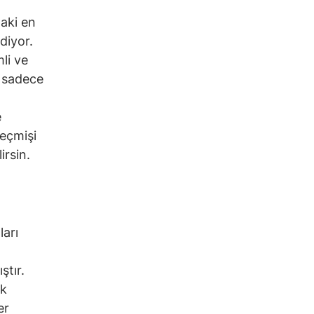
daki en
diyor.
li ve
n sadece
e
geçmişi
irsin.
arı
ştır.
ak
er