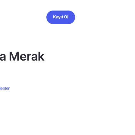
Kayıt Ol
da Merak
lenler