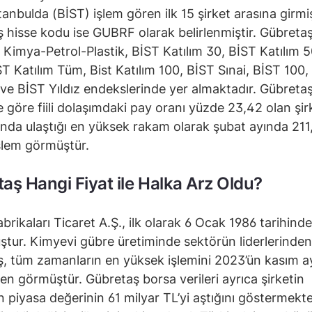
tanbulda (BİST) işlem gören ilk 15 şirket arasına girmiş
 hisse kodu ise GUBRF olarak belirlenmiştir. Gübreta
 Kimya-Petrol-Plastik, BİST Katılım 30, BİST Katılım 
T Katılım Tüm, Bist Katılım 100, BİST Sınai, BİST 100,
 ve BİST Yıldız endekslerinde yer almaktadır. Gübretaş
ne göre fiili dolaşımdaki pay oranı yüzde 23,42 olan şir
ında ulaştığı en yüksek rakam olarak şubat ayında 211
şlem görmüştür.
aş Hangi Fiyat ile Halka Arz Oldu?
brikaları Ticaret A.Ş., ilk olarak 6 Ocak 1986 tarihind
ştur. Kimyevi gübre üretiminde sektörün liderlerinden 
, tüm zamanların en yüksek işlemini 2023’ün kasım a
en görmüştür. Gübretaş borsa verileri ayrıca şirketin
n piyasa değerinin 61 milyar TL’yi aştığını göstermekte