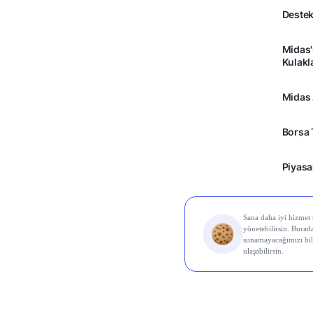
Destek
Midas'
Kulakl
Midas
Borsa 
Piyasa
Kripto
Ayrıcal