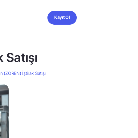
Kayıt Ol
 Satışı
en (ZOREN) İştirak Satışı