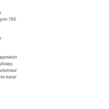
n
lyon 150
n
zleşmenin
dolayı,
n olumsuz
ne karar