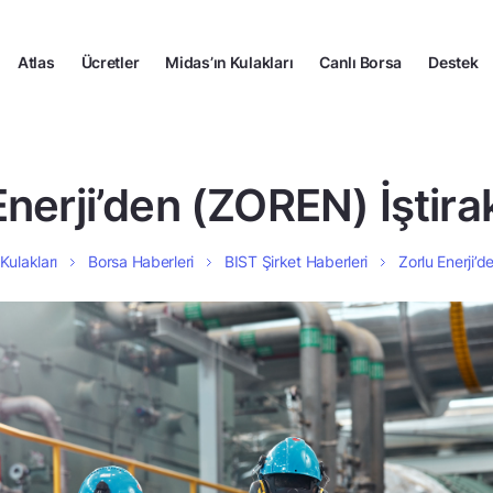
Atlas
Ücretler
Midas’ın Kulakları
Canlı Borsa
Destek
Enerji’den (ZOREN) İştirak
Kulakları
Borsa Haberleri
BIST Şirket Haberleri
Zorlu Enerji’d