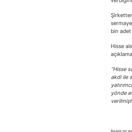
verdiğini
Şirkette
sermayes
bin adet
Hisse al
açıklama
“Hisse s
akdi ile
yatırımc
yönde et
verilmişt
Burada yer ala