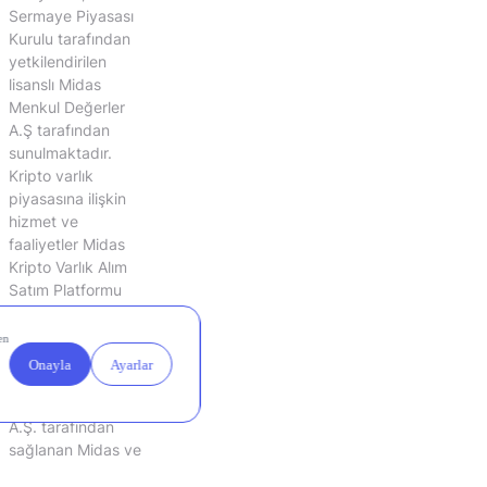
Sermaye Piyasası
Kurulu tarafından
yetkilendirilen
lisanslı Midas
Menkul Değerler
A.Ş tarafından
sunulmaktadır.
Kripto varlık
piyasasına ilişkin
hizmet ve
faaliyetler Midas
Kripto Varlık Alım
Satım Platformu
A.Ş. tarafından
sunulmaktadır.
Sunulan hizmetlere
erişim Midas
Finansal Teknolojiler
A.Ş. tarafından
sağlanan Midas ve
Midas Kripto mobil