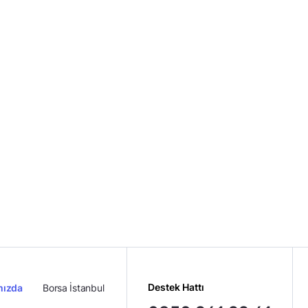
SHOP
Midas Sorumluluk Beyanı
Destek Hattı
mızda
Borsa İstanbul