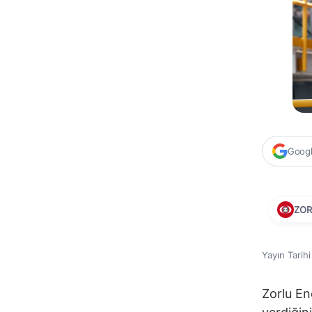
Google
ZO
Yayın Tarih
Zorlu Ene