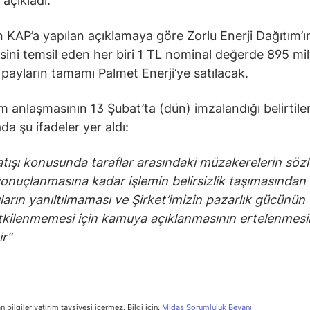
 açıkladı.
n KAP’a yapılan açıklamaya göre Zorlu Enerji Dağıtım’ı
ini temsil eden her biri 1 TL nominal değerde 895 mi
 payların tamamı Palmet Enerji’ye satılacak.
ım anlaşmasının 13 Şubat’ta (dün) imzalandığı belirtile
da şu ifadeler yer aldı:
atışı konusunda taraflar arasındaki müzakerelerin sö
 sonuçlanmasına kadar işlemin belirsizlik taşımasından 
ıların yanıltılmaması ve Şirket’imizin pazarlık gücünü
kilenmemesi için kamuya açıklanmasının ertelenmesi
ir”
n bilgiler yatırım tavsiyesi içermez. Bilgi için:
Midas Sorumluluk Beyanı