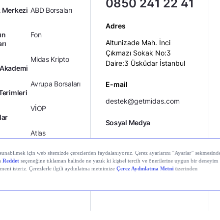
0850 241 22 41
 Merkezi
ABD Borsaları
Adres
ın
Fon
Altunizade Mah. İnci
arı
Çıkmazı Sokak No:3
Midas Kripto
Daire:3 Üsküdar İstanbul
 Akademi
Avrupa Borsaları
E-mail
Terimleri
destek@getmidas.com
VİOP
lar
Sosyal Medya
Atlas
Sıfır Komisyon
ıklar
Kredili Yatırım
Ücretler