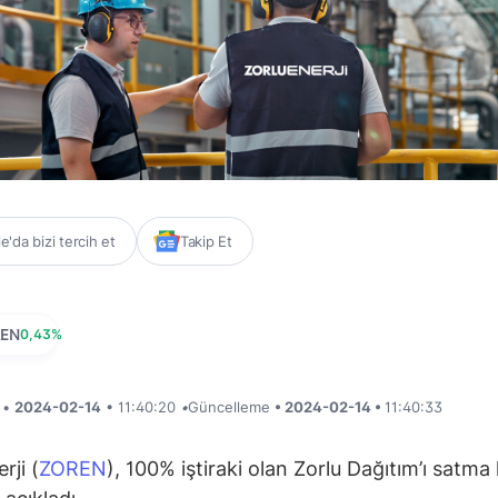
'da bizi tercih et
Takip Et
REN
0,43%
i •
2024-02-14
• 11:40:20
•
Güncelleme
• 2024-02-14 •
11:40:33
rji (
ZOREN
), 100% iştiraki olan Zorlu Dağıtım’ı satma 