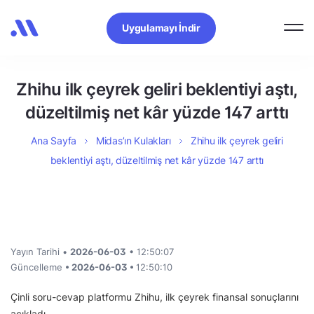
Uygulamayı İndir
Zhihu ilk çeyrek geliri beklentiyi aştı,
düzeltilmiş net kâr yüzde 147 arttı
Ana Sayfa
Midas’ın Kulakları
Zhihu ilk çeyrek geliri
beklentiyi aştı, düzeltilmiş net kâr yüzde 147 arttı
Yayın Tarihi •
2026-06-03
• 12:50:07
Güncelleme
• 2026-06-03 •
12:50:10
Çinli soru-cevap platformu Zhihu, ilk çeyrek finansal sonuçlarını
açıkladı.