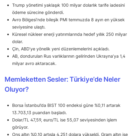
Trump yönetimi yaklaşık 100 milyar dolarlık tarife iadesini
ödeme sürecine gönderdi.
Avro Bölgesi’nde bileşik PMI temmuzda 8 ayın en yüksek
seviyesine ulaştı.
Küresel nükleer enerji yatırımlarında hedef yıllık 250 milyar
dolar.
Çin, ABD’ye yönelik yeni düzenlemelerini açıkladı.
AB, dondurulan Rus varlıklarının gelirinden Ukrayna’ya 1,4
milyar avro aktaracak.
Memleketten Sesler: Türkiye’de Neler
Oluyor?
Borsa İstanbul’da BIST 100 endeksi güne %0,11 artarak
13.703,13 puandan başladı.
Dolar/TL 47,59, euro/TL ise 55,07 seviyesinden işlem
görüyor.
Ons altın %0,10 artışla 4.251 dolara yükseldi. Gram altın ise