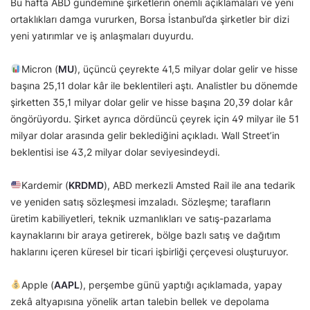
Bu hafta ABD gündemine şirketlerin önemli açıklamaları ve yeni
ortaklıkları damga vururken, Borsa İstanbul’da şirketler bir dizi
yeni yatırımlar ve iş anlaşmaları duyurdu.
Micron (
MU
), üçüncü çeyrekte 41,5 milyar dolar gelir ve hisse
başına 25,11 dolar kâr ile beklentileri aştı. Analistler bu dönemde
şirketten 35,1 milyar dolar gelir ve hisse başına 20,39 dolar kâr
öngörüyordu. Şirket ayrıca dördüncü çeyrek için 49 milyar ile 51
milyar dolar arasında gelir beklediğini açıkladı. Wall Street’in
beklentisi ise 43,2 milyar dolar seviyesindeydi.
Kardemir (
KRDMD
), ABD merkezli Amsted Rail ile ana tedarik
ve yeniden satış sözleşmesi imzaladı. Sözleşme; tarafların
üretim kabiliyetleri, teknik uzmanlıkları ve satış-pazarlama
kaynaklarını bir araya getirerek, bölge bazlı satış ve dağıtım
haklarını içeren küresel bir ticari işbirliği çerçevesi oluşturuyor.
Apple (
AAPL
), perşembe günü yaptığı açıklamada, yapay
zekâ altyapısına yönelik artan talebin bellek ve depolama