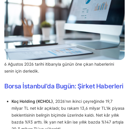
6 Ağustos 2026 tarihi itibarıyla günün öne çıkan haberlerini
senin için derledik.
Borsa İstanbul’da Bugün: Şirket Haberleri
Koç Holding (KCHOL)
, 2026’nın ikinci çeyreğinde 19,7
milyar TL net kâr açıkladı; bu rakam 13,6 milyar TL’lik piyasa
beklentisinin belirgin biçimde üzerinde kaldı. Net kâr yıllık
bazda %93 arttı. İlk yarı net kârı ise yıllık bazda %147 artışla
20,3 milyar TL’ye yükseldi.