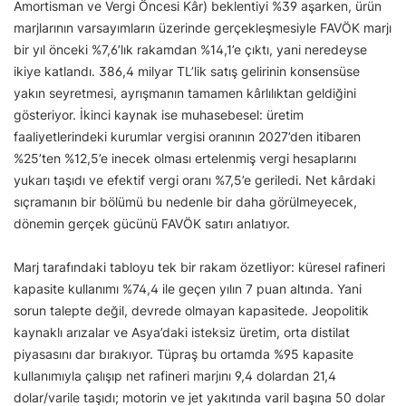
Amortisman ve Vergi Öncesi Kâr) beklentiyi %39 aşarken, ürün
marjlarının varsayımların üzerinde gerçekleşmesiyle FAVÖK marjı
bir yıl önceki %7,6’lık rakamdan %14,1’e çıktı, yani neredeyse
ikiye katlandı. 386,4 milyar TL’lik satış gelirinin konsensüse
yakın seyretmesi, ayrışmanın tamamen kârlılıktan geldiğini
gösteriyor. İkinci kaynak ise muhasebesel: üretim
faaliyetlerindeki kurumlar vergisi oranının 2027’den itibaren
%25’ten %12,5’e inecek olması ertelenmiş vergi hesaplarını
yukarı taşıdı ve efektif vergi oranı %7,5’e geriledi. Net kârdaki
sıçramanın bir bölümü bu nedenle bir daha görülmeyecek,
dönemin gerçek gücünü FAVÖK satırı anlatıyor.
Marj tarafındaki tabloyu tek bir rakam özetliyor: küresel rafineri
kapasite kullanımı %74,4 ile geçen yılın 7 puan altında. Yani
sorun talepte değil, devrede olmayan kapasitede. Jeopolitik
kaynaklı arızalar ve Asya’daki isteksiz üretim, orta distilat
piyasasını dar bırakıyor. Tüpraş bu ortamda %95 kapasite
kullanımıyla çalışıp net rafineri marjını 9,4 dolardan 21,4
dolar/varile taşıdı; motorin ve jet yakıtında varil başına 50 dolar