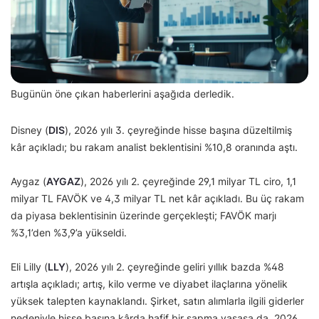
Bugünün öne çıkan haberlerini aşağıda derledik.
Disney (
DIS
), 2026 yılı 3. çeyreğinde hisse başına düzeltilmiş
kâr açıkladı; bu rakam analist beklentisini %10,8 oranında aştı.
Aygaz (
AYGAZ
), 2026 yılı 2. çeyreğinde 29,1 milyar TL ciro, 1,1
milyar TL FAVÖK ve 4,3 milyar TL net kâr açıkladı. Bu üç rakam
da piyasa beklentisinin üzerinde gerçekleşti; FAVÖK marjı
%3,1’den %3,9’a yükseldi.
Eli Lilly (
LLY
), 2026 yılı 2. çeyreğinde geliri yıllık bazda %48
artışla açıkladı; artış, kilo verme ve diyabet ilaçlarına yönelik
yüksek talepten kaynaklandı. Şirket, satın alımlarla ilgili giderler
nedeniyle hisse başına kârda hafif bir sapma yaşasa da, 2026