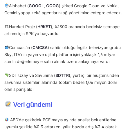
Alphabet (
GOOGL
,
GOOG
) şirketi Google Cloud ve Nokia,
Gemini yapay zekâ agentlarını ağ yönetimine entegre edecek.
🏗Hareket Proje (
HRKET
), %1300 oranında bedelsiz sermaye
artırımı için SPK’ya başvurdu.
Comcast’ın (
CMCSA
) sahibi olduğu İngiliz televizyon grubu
Sky, ITV’nin yayın ve dijital platform işini yaklaşık 1,6 milyar
sterlin değerlemeyle satın almak üzere anlaşmaya vardı.
SDT Uzay ve Savunma (
SDTTR
), yurt içi bir müşterisinden
savunma sistemleri alanında toplam bedeli 1,06 milyon dolar
olan sipariş aldı.
Veri gündemi
ABD’de çekirdek PCE mayıs ayında analist beklentilerine
uyumlu şekilde %0,3 artarken, yıllık bazda artış %3,4 olarak