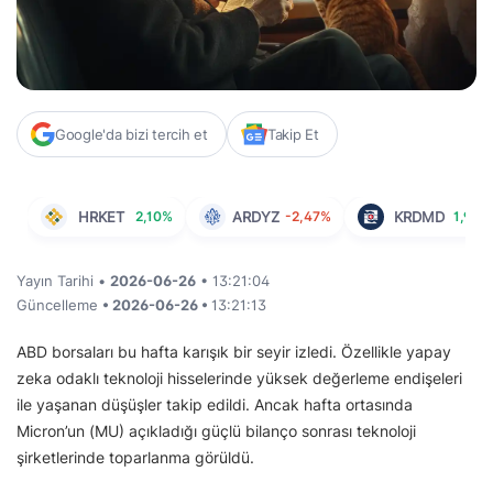
Google'da bizi tercih et
Takip Et
HRKET
2,10%
ARDYZ
-2,47%
KRDMD
1,96%
Yayın Tarihi •
2026-06-26
• 13:21:04
Güncelleme
• 2026-06-26 •
13:21:13
ABD borsaları bu hafta karışık bir seyir izledi. Özellikle yapay
zeka odaklı teknoloji hisselerinde yüksek değerleme endişeleri
ile yaşanan düşüşler takip edildi. Ancak hafta ortasında
Micron’un (MU) açıkladığı güçlü bilanço sonrası teknoloji
şirketlerinde toparlanma görüldü.