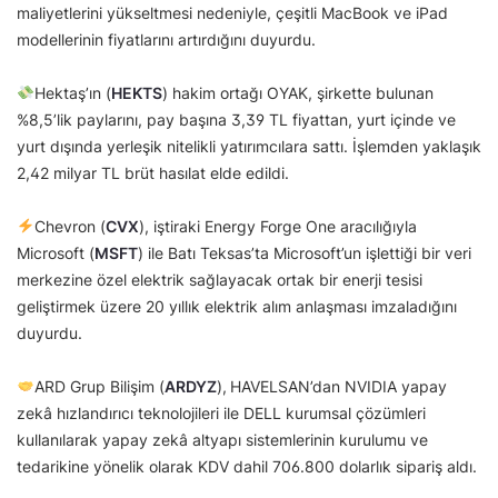
maliyetlerini yükseltmesi nedeniyle, çeşitli MacBook ve iPad
modellerinin fiyatlarını artırdığını duyurdu.
Hektaş’ın (
HEKTS
) hakim ortağı OYAK, şirkette bulunan
%8,5’lik paylarını, pay başına 3,39 TL fiyattan, yurt içinde ve
yurt dışında yerleşik nitelikli yatırımcılara sattı. İşlemden yaklaşık
2,42 milyar TL brüt hasılat elde edildi.
Chevron (
CVX
), iştiraki Energy Forge One aracılığıyla
Microsoft (
MSFT
) ile Batı Teksas’ta Microsoft’un işlettiği bir veri
merkezine özel elektrik sağlayacak ortak bir enerji tesisi
geliştirmek üzere 20 yıllık elektrik alım anlaşması imzaladığını
duyurdu.
ARD Grup Bilişim (
ARDYZ
),
HAVELSAN’dan NVIDIA yapay
zekâ hızlandırıcı teknolojileri ile DELL kurumsal çözümleri
kullanılarak yapay zekâ altyapı sistemlerinin kurulumu ve
tedarikine yönelik olarak KDV dahil 706.800 dolarlık sipariş aldı.