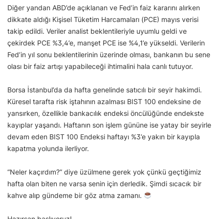
Diğer yandan ABD’de açıklanan ve Fed’in faiz kararını alırken
dikkate aldığı Kişisel Tüketim Harcamaları (PCE) mayıs verisi
takip edildi. Veriler analist beklentileriyle uyumlu geldi ve
çekirdek PCE %3,4’e, manşet PCE ise %4,1’e yükseldi. Verilerin
Fed’in yıl sonu beklentilerinin üzerinde olması, bankanın bu sene
olası bir faiz artışı yapabileceği ihtimalini hala canlı tutuyor.
Borsa İstanbul’da da hafta genelinde satıcılı bir seyir hakimdi.
Küresel tarafta risk iştahının azalması BIST 100 endeksine de
yansırken, özellikle bankacılık endeksi öncülüğünde endekste
kayıplar yaşandı. Haftanın son işlem gününe ise yatay bir seyirle
devam eden BIST 100 Endeksi haftayı %3’e yakın bir kayıpla
kapatma yolunda ilerliyor.
“Neler kaçırdım?” diye üzülmene gerek yok çünkü geçtiğimiz
hafta olan biten ne varsa senin için derledik. Şimdi sıcacık bir
kahve alıp gündeme bir göz atma zamanı.
Hazırsan başlıyoruz!