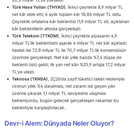
Türk Hava Yolları (THYAO)
, İkinci çeyrekte 8,9 milyar TL
net kâr elde etti; 6 aylık toplam kâr 18,86 milyar TL oldu.
Çeyreklik ortalama kâr beklentisi 11,9 milyar TL idi, açıklanan
kâr beklentilerin altında gerçekleşti.
Türk Telekom (TTKOM)
, İkinci çeyrekte piyasanın 4,9
milyar TL’lik beklentisini aşarak 6 milyar TL net kâr açıkladı;
hasılat ise 72,8 milyar TL ile 70,7 milyar TL’lik konsensüsün
üzerinde gerçekleşti. Net kâr yıllık bazda %7,4 düşse de
beklenti üstü geldi; ilk yarı net kârı %25,9 artışla 17,2 milyar
TL’ye ulaştı.
Teknosa (TKNSA)
, 2Ç26’da zayıf tüketici talebi nedeniyle
cironun yıllık %4 daralması, net zararın ise geçen yılın
üzerine çıkarak 1,1 milyar TL seviyesine ulaşması
bekleniyordu, bugün gelecek gerçekleşen rakamlar bu
beklentiyle karşılaştırılacak.
Devr-i Alem: Dünyada Neler Oluyor?