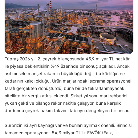
Tüpraş 2026 yılı 2. çeyrek bilançosunda 45,9 milyar TL net kâr
ile piyasa beklentisinin %49 üzerinde bir sonuç açıkladı. Ancak
asıl mesele manşet rakamın büyüklüğü değil, bu kârlılığın ne
kadarının kalıcı olduğu. Ürün marjlarındaki sıçrama operasyonel
tarafı gerçekten dönüştürdü; buna bir de tekrarlanmayacak
nitelikte bir vergi katkısı eklendi. Şirket yıl sonu marj rehberini
yukarı çekti ve bilanço rekor nakitle çalışıyor, buna karşılık
dördüncü çeyrek bakım takvimi tabloyu dengeleyen bir unsur.
Sürprizin iki ayrı kaynağı var ve bunları ayırmak önemli. Birincisi
tamamen operasyonel: 54,3 milyar TL’lik FAVÖK (Faiz,