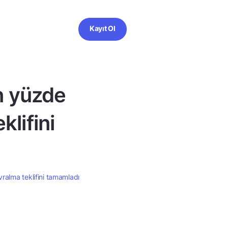
Kayıt Ol
n yüzde
klifini
vralma teklifini tamamladı