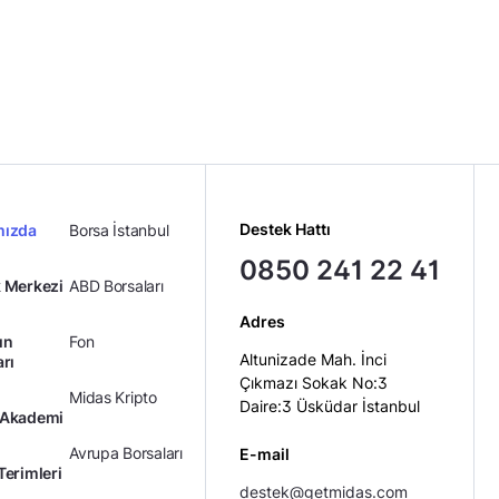
Destek Hattı
mızda
Borsa İstanbul
0850 241 22 41
 Merkezi
ABD Borsaları
Adres
ın
Fon
Altunizade Mah. İnci
arı
Çıkmazı Sokak No:3
Midas Kripto
Daire:3 Üsküdar İstanbul
 Akademi
Avrupa Borsaları
E-mail
Terimleri
destek@getmidas.com