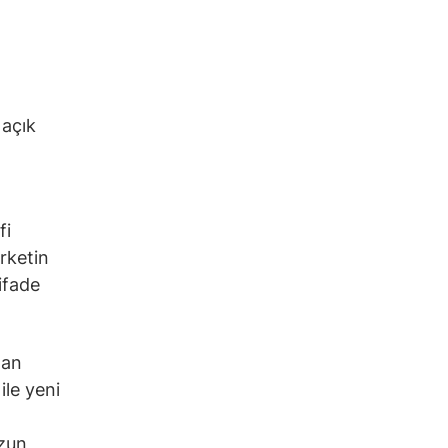
 açık
fi
irketin
ifade
dan
ile yeni
uzun