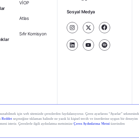
VİOP
lar
Sosyal Medya
Atlas
Sıfır Komisyon
ıklar
Kredili Yatırım
Ücretler
Kariyer
Kişisel
al Teknolojiler A.Ş. Tüm hakları saklıdır.
Gizlilik
Verilerin
Politikası
Korunması