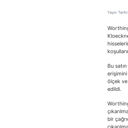
Yayın Tarih
Worthing
Kloeckne
hisseleri
koşulları
Bu satın
erişimini
ölçek ve
edildi.
Worthing
çıkarılma
bir çağr
çıkarılm