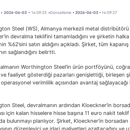
i •
2026-06-03
• 14:09:25
•
Güncelleme
• 2026-06-03 •
14:09:27
ton Steel (WS), Almanya merkezli metal distribütörü
r’in devralma teklifini tamamladığını ve şirketin halka
nin %62’sini satın aldığını açıkladı. Şirket, tüm kapanış
nın sağlandığını belirtti.
 almanın Worthington Steel’in ürün portföyünü, coğra
 ve faaliyet gösterdiği pazarları genişlettiği, birleşen ş
 operasyonel verimlilik açısından avantaj sağlayacağı 
ton Steel, devralmanın ardından Kloeckner’in borsa
sı için kalan hisselere hisse başına 11 euro nakit teklif 
ıda bulunmayı planlıyor. Şirket, Kloeckner’in borsadan
asının düzenleyici ve idari maliyetleri azaltacağını ve 